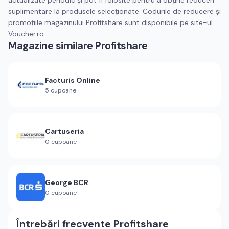
actualizate periodic și pot fi folosite pentru a obține reduceri
suplimentare la produsele selecționate. Codurile de reducere și
promoțiile magazinului Profitshare sunt disponibile pe site-ul
Voucher.ro.
Magazine similare
Profitshare
Facturis Online
5
cupoane
Cartuseria
0
cupoane
George BCR
0
cupoane
Întrebări frecvente
Profitshare