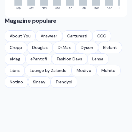
Sep
Oct
Nov
Dec
Ian
Feb
Mar
Apr
Mai
Magazine populare
About You
Answear
Carturesti
CCC
Cropp
Douglas
Dr.Max
Dyson
Elefant
eMag
ePantofi
Fashion Days
Lensa
Libris
Lounge by Zalando
Modivo
Mohito
Notino
Sinsay
Trendyol