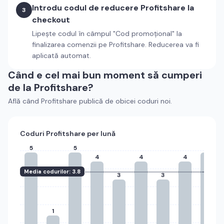
Introdu codul de reducere
Profitshare
la
3
checkout
Lipește codul în câmpul "Cod promoțional" la
finalizarea comenzii pe
Profitshare
. Reducerea va fi
aplicată automat.
Când e cel mai bun moment să cumperi
de la
Profitshare
?
Află când
Profitshare
publică de obicei coduri noi.
Coduri
Profitshare
per lună
5
5
5
4
4
4
Media codurilor:
3.8
3
3
1