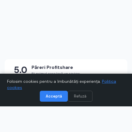
5.0
Păreri
Profitshare
Fii primul care lasă un review
★
★
★
★
★
Scrie un review
Folosim cookies pentru a îmbunătăți experiența.
Politica
cookies
Acceptă
Refuză
Vizitează
Profitshare
Când cumpărați prin link-uri de pe Voucher.ro, este posibil să
câștigăm un comision.
Catre magazinul online