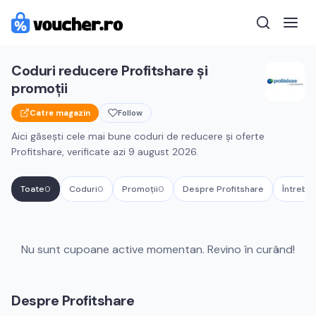
Coduri reducere
Profitshare
și
promoții
Catre magazin
Follow
Aici găsești cele mai bune coduri de reducere și oferte
Profitshare
, verificate azi
9 august 2026
.
Toate
0
Coduri
0
Promoții
0
Despre
Profitshare
Întrebăr
Cupoane active
Profitshare
Nu sunt cupoane active momentan. Revino în curând!
Despre
Profitshare