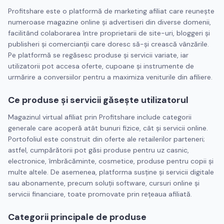
Profitshare este o platformă de marketing afiliat care reunește
numeroase magazine online și advertiseri din diverse domenii,
facilitând colaborarea între proprietarii de site-uri, bloggeri și
publisheri și comercianții care doresc să-și crească vânzările.
Pe platformă se regăsesc produse și servicii variate, iar
utilizatorii pot accesa oferte, cupoane și instrumente de
urmărire a conversiilor pentru a maximiza veniturile din afiliere.
Ce produse și servicii găsește utilizatorul
Magazinul virtual afiliat prin Profitshare include categorii
generale care acoperă atât bunuri fizice, cât și servicii online.
Portofoliul este construit din oferte ale retailerilor parteneri;
astfel, cumpărătorii pot găsi produse pentru uz casnic,
electronice, îmbrăcăminte, cosmetice, produse pentru copii și
multe altele. De asemenea, platforma susține și servicii digitale
sau abonamente, precum soluții software, cursuri online și
servicii financiare, toate promovate prin rețeaua afiliată.
Categorii principale de produse