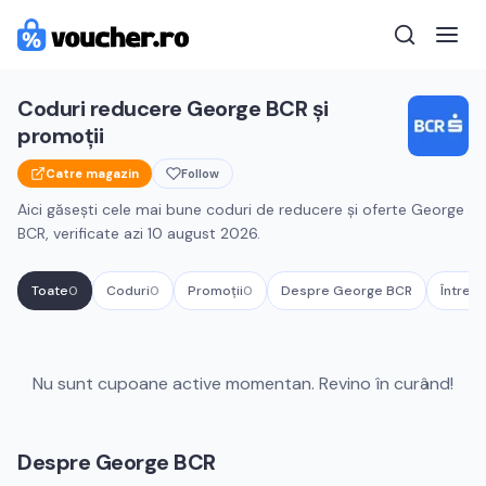
Coduri reducere
George BCR
și
promoții
Catre magazin
Follow
Aici găsești cele mai bune coduri de reducere și oferte
George
BCR
, verificate azi
10 august 2026
.
Toate
0
Coduri
0
Promoții
0
Despre
George BCR
Întrebă
Cupoane active
George BCR
Nu sunt cupoane active momentan. Revino în curând!
Despre
George BCR