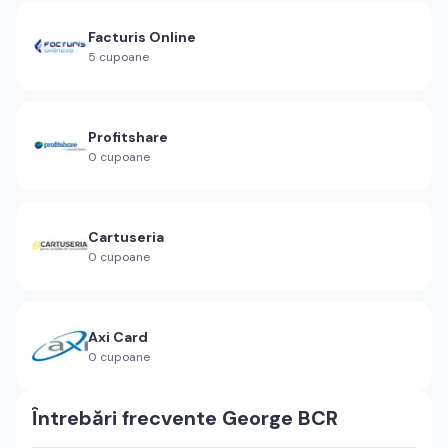
Facturis Online
5
cupoane
Profitshare
0
cupoane
Cartuseria
0
cupoane
Axi Card
0
cupoane
Întrebări frecvente
George BCR