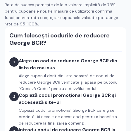
Rata de succes pornește de la o valoare implicită de 75%
pentru cupoanele noi. Pe măsură ce utilizatorii confirmă
funcționarea, rata crește, iar cupoanele validate pot atinge
rate de 95-100%.
Cum folosești codurile de reducere
George BCR
?
Alege un cod de reducere
George BCR
din
1
lista de mai sus
Alege cuponul dorit din lista noastră de coduri de
reducere
George BCR
verificate și apasă pe butonul
"Copiază Codul" pentru a dezvălui codul.
Copiază codul promoțional
George BCR
și
2
accesează site-ul
Copiază codul promoțional
George BCR
care ți se
prezintă. Ai nevoie de acest cod pentru a beneficia
de reducere la finalizarea comenzii.
Introdu codul de reducere
George BCR
la