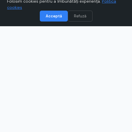
Scrie un review
Folosim cookies pentru a îmbunătăți experiența.
Politica
cookies
Acceptă
Refuză
Vizitează
George BCR
Când cumpărați prin link-uri de pe Voucher.ro, este posibil să
câștigăm un comision.
Catre magazinul online
george.bcr.ro/register
Ce este
George BCR
?
George BCR este platforma digitală a BCR unde poți
deschide online conturi curente, solicita carduri și
accesa pachete de servicii bancare. Vei găsi soluții
Finance & Insurance și Services, cu funcții smart pentru
gestionarea bugetului direct din aplicația George. Îți poți
crea cont 100% online, fără drumuri la bancă.