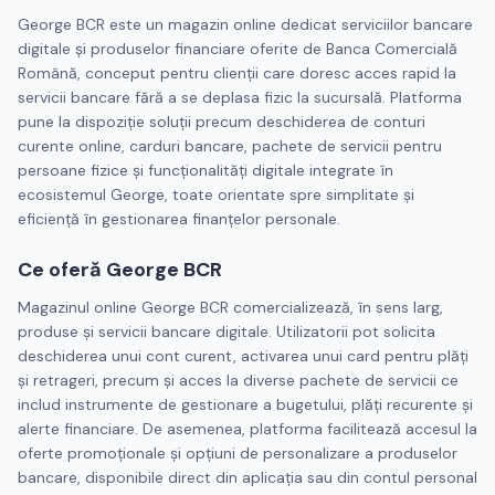
George BCR este un magazin online dedicat serviciilor bancare
digitale și produselor financiare oferite de Banca Comercială
Română, conceput pentru clienții care doresc acces rapid la
servicii bancare fără a se deplasa fizic la sucursală. Platforma
pune la dispoziție soluții precum deschiderea de conturi
curente online, carduri bancare, pachete de servicii pentru
persoane fizice și funcționalități digitale integrate în
ecosistemul George, toate orientate spre simplitate și
eficiență în gestionarea finanțelor personale.
Ce oferă George BCR
Magazinul online George BCR comercializează, în sens larg,
produse și servicii bancare digitale. Utilizatorii pot solicita
deschiderea unui cont curent, activarea unui card pentru plăți
și retrageri, precum și acces la diverse pachete de servicii ce
includ instrumente de gestionare a bugetului, plăți recurente și
alerte financiare. De asemenea, platforma facilitează accesul la
oferte promoționale și opțiuni de personalizare a produselor
bancare, disponibile direct din aplicația sau din contul personal