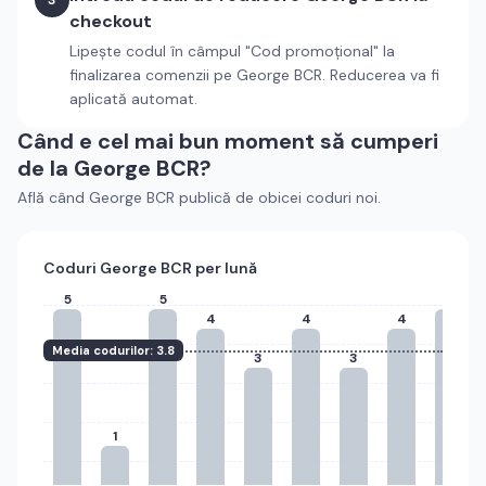
3
checkout
Lipește codul în câmpul "Cod promoțional" la
finalizarea comenzii pe
George BCR
. Reducerea va fi
aplicată automat.
Când e cel mai bun moment să cumperi
de la
George BCR
?
Află când
George BCR
publică de obicei coduri noi.
Coduri
George BCR
per lună
5
5
5
4
4
4
Media codurilor:
3.8
3
3
1