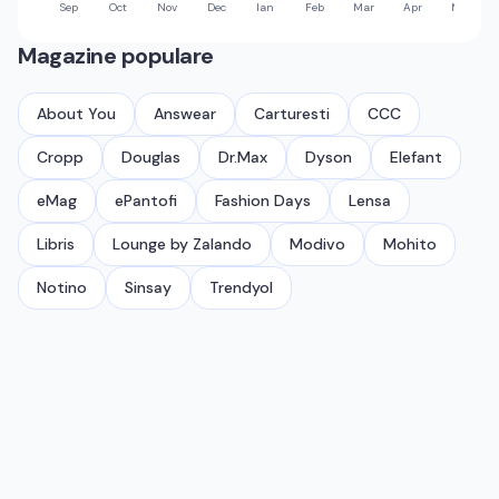
Sep
Oct
Nov
Dec
Ian
Feb
Mar
Apr
Mai
Magazine populare
About You
Answear
Carturesti
CCC
Cropp
Douglas
Dr.Max
Dyson
Elefant
eMag
ePantofi
Fashion Days
Lensa
Libris
Lounge by Zalando
Modivo
Mohito
Notino
Sinsay
Trendyol