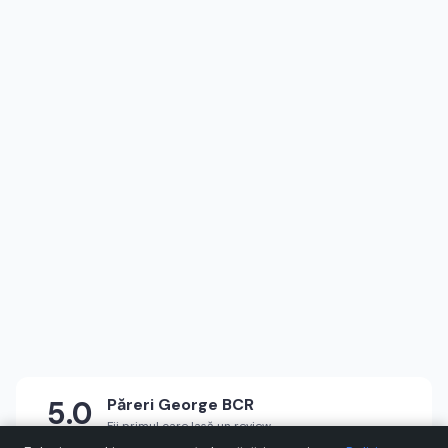
5.0
Păreri
George BCR
Fii primul care lasă un review
★
★
★
★
★