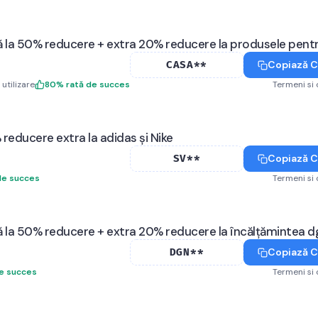
 la 50% reducere + extra 20% reducere la produsele pent
Copiază 
CASA**
utilizare
80
%
rată de succes
Termeni si 
reducere extra la adidas și Nike
Copiază 
SV**
de succes
Termeni si 
 la 50% reducere + extra 20% reducere la încălțămintea d
Copiază 
DGN**
de succes
Termeni si 