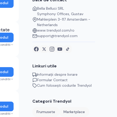
Codul
Bella Belluci SRL
Symphony Offices, Gustav
Mahlerplein 3-117 Amsterdam -
Netherlands
ctate
www.trendyol.com/ro
support@trendyol.com
Codul
conditii
Linkuri utile
Codul
Informații despre livrare
conditii
Formular Contact
Cum folosești codurile
Trendyol
Categorii
Trendyol
Codul
Frumusete
Marketplace
conditii