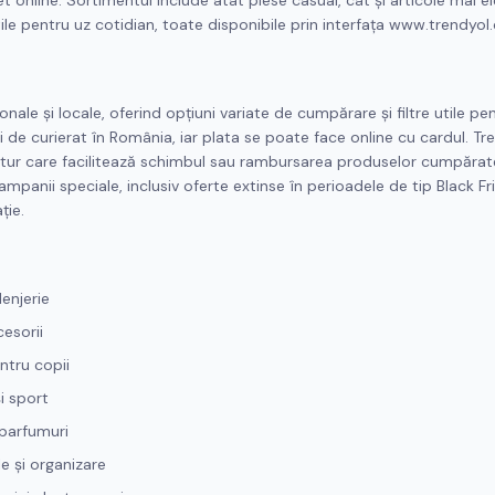
 online. Sortimentul include atât piese casual, cât și articole mai e
ile pentru uz cotidian, toate disponibile prin interfața www.trendyol
ale și locale, oferind opțiuni variate de cumpărare și filtre utile pen
i de curierat în România, iar plata se poate face online cu cardul. Tr
 retur care facilitează schimbul sau rambursarea produselor cumpărate.
mpanii speciale, inclusiv oferte extinse în perioadele de tip Black Fr
ție.
enjerie
cesorii
ntru copii
i sport
 parfumuri
e și organizare