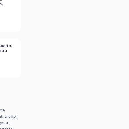
0%
pentru
ntru
ția
 și copii,
eturi,