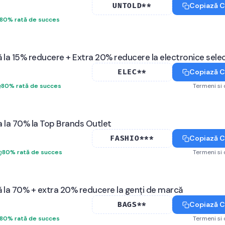
Copiază 
UNTOLD**
80
%
rată de succes
 la 15% reducere + Extra 20% reducere la electronice sele
Copiază 
ELEC**
80
%
rată de succes
Termeni si 
 la 70% la Top Brands Outlet
Copiază 
FASHIO***
80
%
rată de succes
Termeni si 
 la 70% + extra 20% reducere la genți de marcă
Copiază 
BAGS**
80
%
rată de succes
Termeni si 