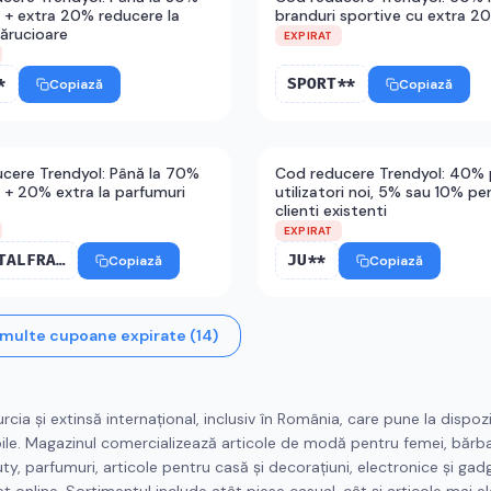
 + extra 20% reducere la
branduri sportive cu extra 2
cărucioare
EXPIRAT
*
SPORT**
Copiază
Copiază
cere Trendyol: Până la 70%
Cod reducere Trendyol: 40% 
 + 20% extra la parfumuri
utilizatori noi, 5% sau 10% pe
e
clienti existenti
EXPIRAT
ORIENTALFRAGR******
JU**
Copiază
Copiază
 multe cupoane expirate (
14
)
ia și extinsă internațional, inclusiv în România, care pune la dispozi
le. Magazinul comercializează articole de modă pentru femei, bărbați
y, parfumuri, articole pentru casă și decorațiuni, electronice și gadg