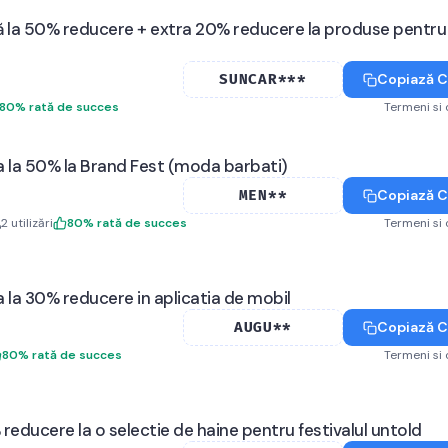
 la 50% reducere + extra 20% reducere la produse pentru
Copiază 
SUNCAR***
80
%
rată de succes
Termeni si 
 la 50% la Brand Fest (moda barbati)
Copiază 
MEN**
2
utilizări
80
%
rată de succes
Termeni si 
 la 30% reducere in aplicatia de mobil
Copiază 
AUGU**
80
%
rată de succes
Termeni si 
educere la o selectie de haine pentru festivalul untold