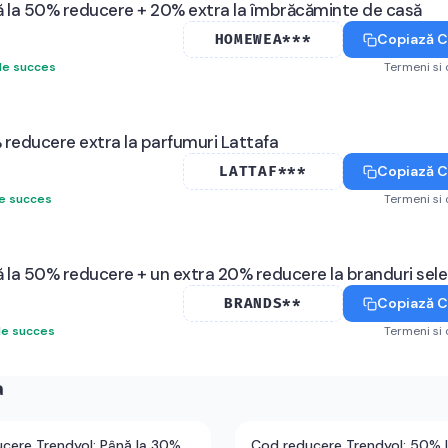
 la 50% reducere + 20% extra la îmbrăcăminte de casă
Copiază 
HOMEWEA***
de succes
Termeni si 
reducere extra la parfumuri Lattafa
Copiază 
LATTAF***
de succes
Termeni si 
 la 50% reducere + un extra 20% reducere la branduri sel
Copiază 
BRANDS**
de succes
Termeni si 
a
cere Trendyol: Până la 30%
Cod reducere Trendyol: 50% 