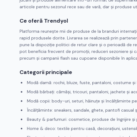
jucării și produse alimentare într-un format de supermarket
articole pentru sezonul rece sau de vară, dar și produse ut
Ce oferă Trendyol
Platforma reunește mii de produse de la branduri internațion
rapid produsele dorite. Livrarea se realizează prin partener
pune la dispoziție politici de retur clare și o perioadă de
pot beneficia frecvent de promoții, reduceri sezoniere și ca
precum și campanii flash sau cupoane disponibile în aplica
Categorii principale
Modă damă: rochii, bluze, fuste, pantaloni, costume și l
Modă bărbați: cămăși, tricouri, pantaloni, jachete și ac
Modă copii: body-uri, seturi, hăinuțe și încălțăminte pe
Încălțăminte: sneakers, sandale, ghete, pantofi casual ș
Beauty & parfumuri: cosmetice, produse de îngrijire și
Home & deco: textile pentru casă, decorațiuni, ustensil