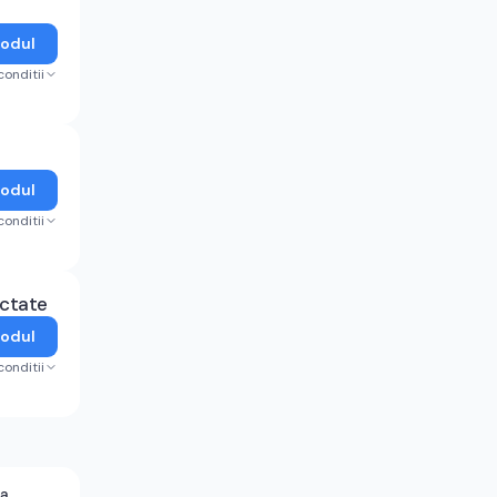
Codul
conditii
Codul
conditii
ectate
Codul
conditii
la