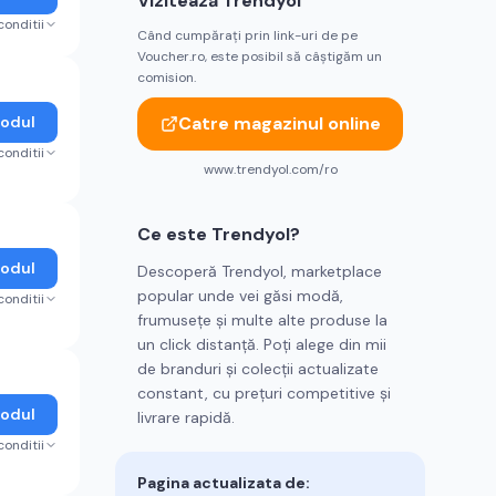
Vizitează
Trendyol
conditii
Când cumpărați prin link-uri de pe
Voucher.ro, este posibil să câștigăm un
comision.
Codul
Catre magazinul online
conditii
www.trendyol.com/ro
Ce este
Trendyol
?
Codul
Descoperă Trendyol, marketplace
popular unde vei găsi modă,
conditii
frumusețe și multe alte produse la
un click distanță. Poți alege din mii
de branduri și colecții actualizate
constant, cu prețuri competitive și
Codul
livrare rapidă.
conditii
Pagina actualizata de: