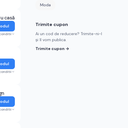
Moda
ru casă
Trimite cupon
Codul
Ai un cod de reducere? Trimite-ni-l
conditii
și îl vom publica.
Trimite cupon →
Codul
conditii
gn
Codul
conditii