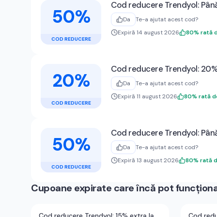
Cod reducere Trendyol: Până
50%
Da
Te-a ajutat acest cod?
Expiră 14 august 2026
80
%
rată 
COD REDUCERE
Cod reducere Trendyol: 20% 
20%
Da
Te-a ajutat acest cod?
Expiră 11 august 2026
80
%
rată 
COD REDUCERE
Cod reducere Trendyol: Până
50%
Da
Te-a ajutat acest cod?
Expiră 13 august 2026
80
%
rată 
COD REDUCERE
Cupoane expirate care încă pot funcțion
Cod reducere Trendyol: 15% extra la
Cod redu