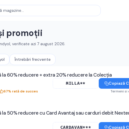
i promoții
ndyol
, verificate azi
7 august 2026
.
yol
Întrebări frecvente
 la 60% reducere + extra 20% reducere la Colecția
Copiază 
MILLA**
67
%
rată de succes
Termeni si 
 la 50% reducere cu Card Avantaj sau carduri debit Nexte
Copiază 
CARDAVAN***