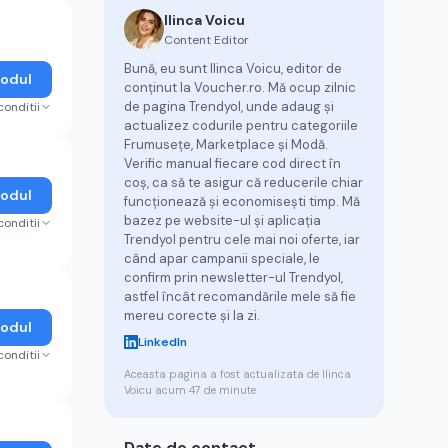
Ilinca Voicu
Content Editor
Bună, eu sunt Ilinca Voicu, editor de
Codul
conținut la Voucher.ro. Mă ocup zilnic
de pagina Trendyol, unde adaug și
conditii
actualizez codurile pentru categoriile
Frumusețe, Marketplace și Modă.
Verific manual fiecare cod direct în
coș, ca să te asigur că reducerile chiar
Codul
funcționează și economisești timp. Mă
bazez pe website-ul și aplicația
conditii
Trendyol pentru cele mai noi oferte, iar
când apar campanii speciale, le
confirm prin newsletter-ul Trendyol,
astfel încât recomandările mele să fie
mereu corecte și la zi.
Codul
LinkedIn
conditii
Aceasta pagina a fost actualizata de
Ilinca
Voicu
acum 47 de minute
Date de contact