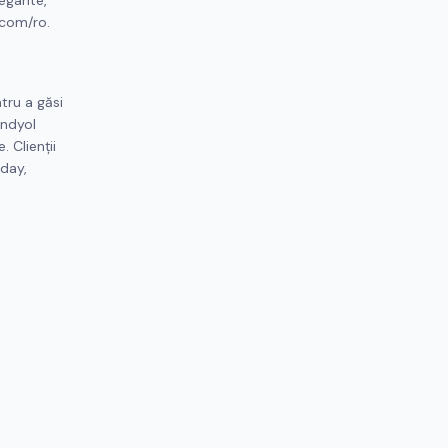
legante,
.com/ro.
tru a găsi
endyol
 Clienții
iday,