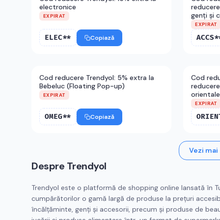
electronice
reducere
genți și 
EXPIRAT
EXPIRAT
ELEC**
ACCS*
Copiază
Cod reducere Trendyol: 5% extra la
Cod redu
Bebeluc (Floating Pop-up)
reducere
oriental
EXPIRAT
EXPIRAT
OMEG**
Copiază
Vezi mai
Despre
Trendyol
Trendyol este o platformă de shopping online lansată în Turc
cumpărătorilor o gamă largă de produse la prețuri accesibi
încălțăminte, genți și accesorii, precum și produse de beaut