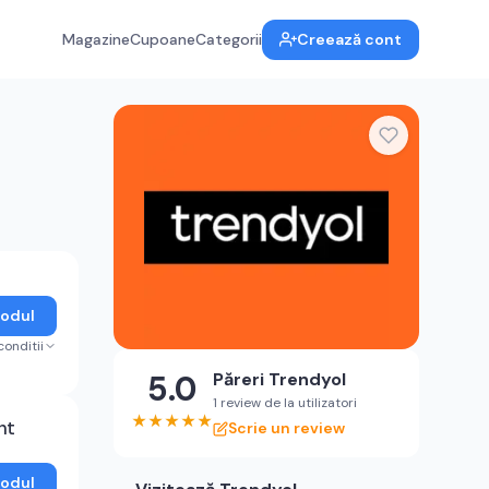
Magazine
Cupoane
Categorii
Creează cont
Codul
conditii
5.0
Păreri
Trendyol
1 review de la utilizatori
★
★
★
★
★
nt
Scrie un review
Codul