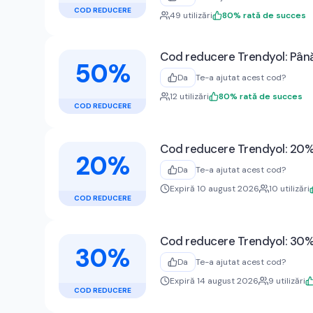
COD REDUCERE
49
utilizări
80
%
rată de succes
Cod reducere Trendyol: Până
50%
Da
Te-a ajutat acest cod?
12
utilizări
80
%
rată de succes
COD REDUCERE
Cod reducere Trendyol: 20% 
20%
Da
Te-a ajutat acest cod?
Expiră 10 august 2026
10
utilizări
COD REDUCERE
Cod reducere Trendyol: 30% 
30%
Da
Te-a ajutat acest cod?
Expiră 14 august 2026
9
utilizări
COD REDUCERE