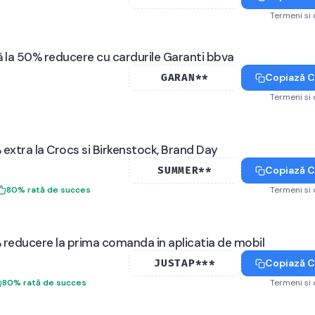
Termeni si 
 la 50% reducere cu cardurile Garanti bbva
Copiază 
GARAN**
Termeni si 
extra la Crocs si Birkenstock, Brand Day
Copiază 
SUMMER**
80
%
rată de succes
Termeni si 
reducere la prima comanda in aplicatia de mobil
Copiază 
JUSTAP***
80
%
rată de succes
Termeni si 