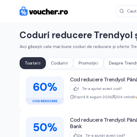
Coduri reducere
Trendyol
ș
Aici găsești cele mai bune coduri de reducere și oferte
Tre
Toate
Coduri
Promoții
Despre
Trend
18
18
0
Cupoane active
Trendyol
Cod reducere Trendyol: Până
60%
1
Te-a ajutat acest cod?
Expiră 8 august 2026
104
utilizări
COD REDUCERE
Cod reducere Trendyol: Până
50%
Bank
Da
Te-a ajutat acest cod?