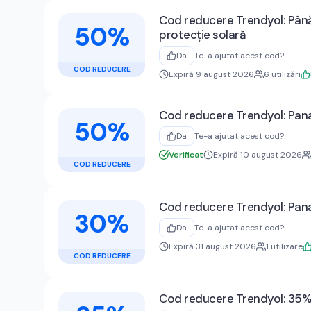
Cod reducere Trendyol: Până
50%
protecție solară
Da
Te-a ajutat acest cod?
COD REDUCERE
Expiră 9 august 2026
6
utilizări
Cod reducere Trendyol: Pana
50%
Da
Te-a ajutat acest cod?
Verificat
Expiră 10 august 2026
COD REDUCERE
Cod reducere Trendyol: Pana
30%
Da
Te-a ajutat acest cod?
Expiră 31 august 2026
1
utilizare
COD REDUCERE
Cod reducere Trendyol: 35% r