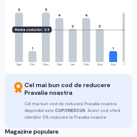
5
5
5
4
4
3
3
Media codurilor:
3.3
1
1
Sep
Oct
Nov
Dec
Ian
Feb
Mar
Apr
Mai
Cel mai bun cod de reducere
Pravalia noastra
Cel mai bun cod de reducere
Pravalia noastra
disponibil este
CUPONESCU5
.
Acest cod oferă
clienților 5% reducere la Pravalia noastra.
Magazine populare