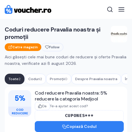
Coduri reducere
Pravalia noastra
și
promoții
Catre magazin
Follow
Aici găsești cele mai bune coduri de reducere și oferte
Pravalia
noastra
, verificate azi
8 august 2026
.
Toate
2
Coduri
2
Promoții
0
Despre
Pravalia noastra
Într
Cupoane active
Pravalia noastra
Cod reducere Pravalia noastra: 5%
5%
reducere la categoria Medjool
Da
Te-a ajutat acest cod?
COD
REDUCERE
CUPONES***
Copiază Codul