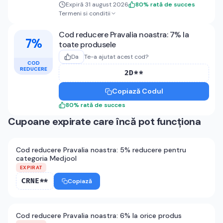
Expiră 31 august 2026
80
%
rată de succes
Termeni si conditii
Cod reducere Pravalia noastra: 7% la
7%
toate produsele
Da
Te-a ajutat acest cod?
COD
REDUCERE
2D**
Copiază Codul
80
%
rată de succes
Cupoane expirate care încă pot funcționa
Cod reducere Pravalia noastra: 5% reducere pentru
categoria Medjool
EXPIRAT
CRNE**
Copiază
Cod reducere Pravalia noastra: 6% la orice produs