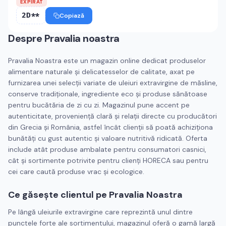
EXPIRAT
2D**
Copiază
Despre
Pravalia noastra
Pravalia Noastra este un magazin online dedicat produselor
alimentare naturale și delicatesselor de calitate, axat pe
furnizarea unei selecții variate de uleiuri extravirgine de măsline,
conserve tradiționale, ingrediente eco și produse sănătoase
pentru bucătăria de zi cu zi. Magazinul pune accent pe
autenticitate, proveniență clară și relații directe cu producători
din Grecia și România, astfel încât clienții să poată achiziționa
bunătăți cu gust autentic și valoare nutritivă ridicată. Oferta
include atât produse ambalate pentru consumatori casnici,
cât și sortimente potrivite pentru clienți HORECA sau pentru
cei care caută produse vrac și ecologice.
Ce găsește clientul pe Pravalia Noastra
Pe lângă uleiurile extravirgine care reprezintă unul dintre
punctele forte ale sortimentului, magazinul oferă o gamă largă