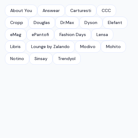
About You
Answear
Carturesti
CCC
Cropp
Douglas
Dr.Max
Dyson
Elefant
eMag
ePantofi
Fashion Days
Lensa
Libris
Lounge by Zalando
Modivo
Mohito
Notino
Sinsay
Trendyol