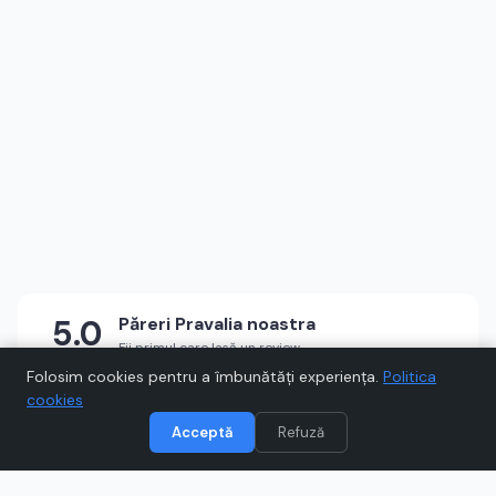
5.0
Păreri
Pravalia noastra
Fii primul care lasă un review
★
★
★
★
★
Scrie un review
Folosim cookies pentru a îmbunătăți experiența.
Politica
cookies
Acceptă
Refuză
Vizitează
Pravalia noastra
Când cumpărați prin link-uri de pe Voucher.ro, este posibil să
câștigăm un comision.