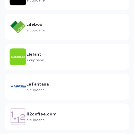
9
cupoane
Lifebox
9
cupoane
Elefant
7
cupoane
La Fantana
5
cupoane
112coffee.com
5
cupoane