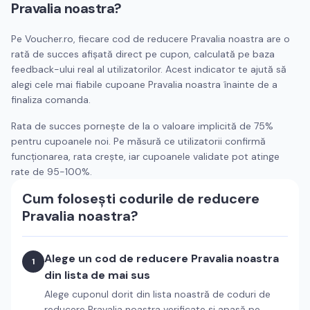
Pravalia noastra
?
Pe Voucher.ro, fiecare cod de reducere
Pravalia noastra
are o
rată de succes afișată direct pe cupon, calculată pe baza
feedback-ului real al utilizatorilor. Acest indicator te ajută să
alegi cele mai fiabile cupoane
Pravalia noastra
înainte de a
finaliza comanda.
Rata de succes pornește de la o valoare implicită de 75%
pentru cupoanele noi. Pe măsură ce utilizatorii confirmă
funcționarea, rata crește, iar cupoanele validate pot atinge
rate de 95-100%.
Cum folosești codurile de reducere
Pravalia noastra
?
Alege un cod de reducere
Pravalia noastra
1
din lista de mai sus
Alege cuponul dorit din lista noastră de coduri de
reducere
Pravalia noastra
verificate și apasă pe