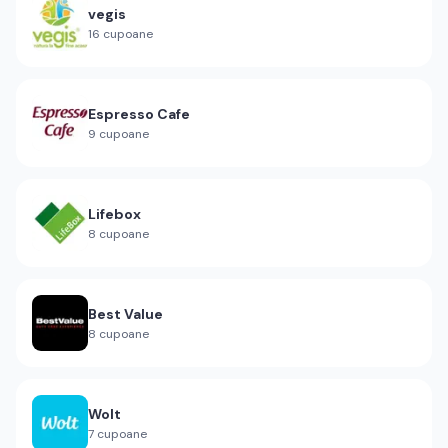
vegis
16
cupoane
Espresso Cafe
9
cupoane
Lifebox
8
cupoane
Best Value
8
cupoane
Wolt
7
cupoane