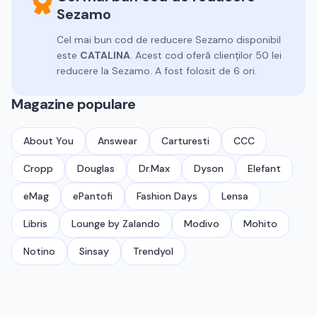
Sezamo
Cel mai bun cod de reducere
Sezamo
disponibil
este
CATALINA
.
Acest cod oferă clienților 50 lei
reducere la Sezamo.
A fost folosit de 6 ori.
Magazine populare
About You
Answear
Carturesti
CCC
Cropp
Douglas
Dr.Max
Dyson
Elefant
eMag
ePantofi
Fashion Days
Lensa
Libris
Lounge by Zalando
Modivo
Mohito
Notino
Sinsay
Trendyol