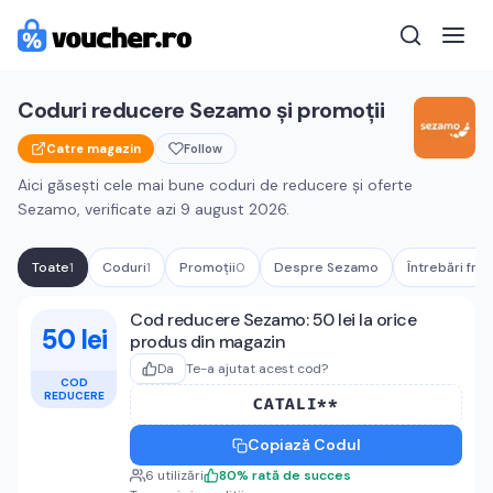
Coduri reducere
Sezamo
și promoții
Catre magazin
Follow
Aici găsești cele mai bune coduri de reducere și oferte
Sezamo
, verificate azi
9 august 2026
.
Toate
1
Coduri
1
Promoții
0
Despre
Sezamo
Întrebări fre
Cupoane active
Sezamo
Cod reducere Sezamo: 50 lei la orice
50 lei
produs din magazin
Da
Te-a ajutat acest cod?
COD
REDUCERE
CATALI**
Copiază Codul
6
utilizări
80
%
rată de succes