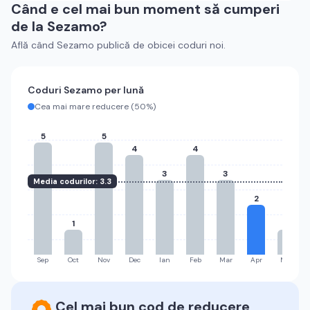
Când e cel mai bun moment să cumperi
de la
Sezamo
?
Află când
Sezamo
publică de obicei coduri noi.
Coduri
Sezamo
per lună
Cea mai mare reducere (
50%
)
5
5
4
4
3
3
Media codurilor:
3.3
2
1
1
Sep
Oct
Nov
Dec
Ian
Feb
Mar
Apr
Mai
Cel mai bun cod de reducere