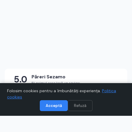
5.0
Păreri
Sezamo
Fii primul care lasă un review
★
★
★
★
★
Scrie un review
Folosim cookies pentru a îmbunătăți experiența.
Politica
cookies
Acceptă
Refuză
Vizitează
Sezamo
Când cumpărați prin link-uri de pe Voucher.ro, este posibil să
câștigăm un comision.