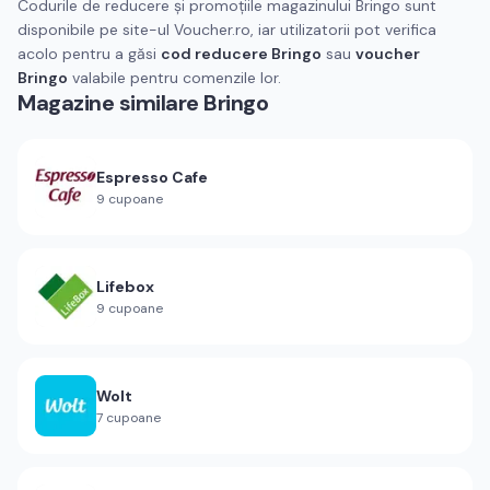
Codurile de reducere și promoțiile magazinului Bringo sunt
disponibile pe site-ul Voucher.ro, iar utilizatorii pot verifica
acolo pentru a găsi
cod reducere Bringo
sau
voucher
Bringo
valabile pentru comenzile lor.
Magazine similare
Bringo
Espresso Cafe
9
cupoane
Lifebox
9
cupoane
Wolt
7
cupoane