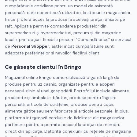
cumpărăturile cotidiene printr-un model de asistență
personală, care conectează utilizatorii la stocurile magazinelor
fizice și oferă acces la produse la aceleași prețuri afișate pe
raft. Aplicatia permite comandarea produselor din
supermarketuri și hypermarketuri, precum și din magazine
locale, prin opțiuni flexibile precum "Comandă orice" și serviciul
de
Personal Shopper
, astfel încât cumpărăturile sunt
adaptate preferințelor și nevoilor fiecărui client.
Ce găsește clientul în Bringo
Magazinul online Bringo comercializează o gamă largă de
produse pentru uz casnic, organizate pentru a acoperi
necesarul zilnic al unei gospodării. Portofoliul include alimente
proaspete și ambalate, băuturi, produse pentru îngrijire
personală, articole de curățenie, produse pentru copii,
alimente gătite sau semifabricate și articole sezonale. În plus,
platforma integrează cardurile de fidelitate ale magazinelor
partenere pentru a permite accesul la prețuri de membru
direct din aplicație. Datorită conexiunii cu rețelele de magazine