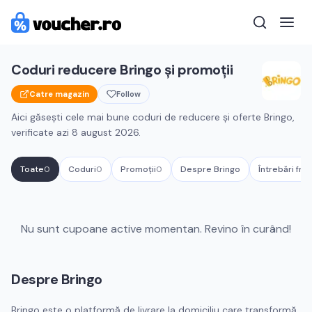
Coduri reducere
Bringo
și promoții
Catre magazin
Follow
Aici găsești cele mai bune coduri de reducere și oferte
Bringo
,
verificate azi
8 august 2026
.
Toate
0
Coduri
0
Promoții
0
Despre
Bringo
Întrebări fre
Cupoane active
Bringo
Nu sunt cupoane active momentan. Revino în curând!
Despre
Bringo
Bringo este o platformă de livrare la domiciliu care transformă