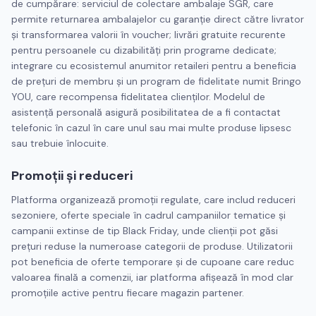
de cumpărare: serviciul de colectare ambalaje SGR, care
permite returnarea ambalajelor cu garanție direct către livrator
și transformarea valorii în voucher; livrări gratuite recurente
pentru persoanele cu dizabilități prin programe dedicate;
integrare cu ecosistemul anumitor retaileri pentru a beneficia
de prețuri de membru și un program de fidelitate numit Bringo
YOU, care recompensa fidelitatea clienților. Modelul de
asistență personală asigură posibilitatea de a fi contactat
telefonic în cazul în care unul sau mai multe produse lipsesc
sau trebuie înlocuite.
Promoții și reduceri
Platforma organizează promoții regulate, care includ reduceri
sezoniere, oferte speciale în cadrul campaniilor tematice și
campanii extinse de tip Black Friday, unde clienții pot găsi
prețuri reduse la numeroase categorii de produse. Utilizatorii
pot beneficia de oferte temporare și de cupoane care reduc
valoarea finală a comenzii, iar platforma afișează în mod clar
promoțiile active pentru fiecare magazin partener.