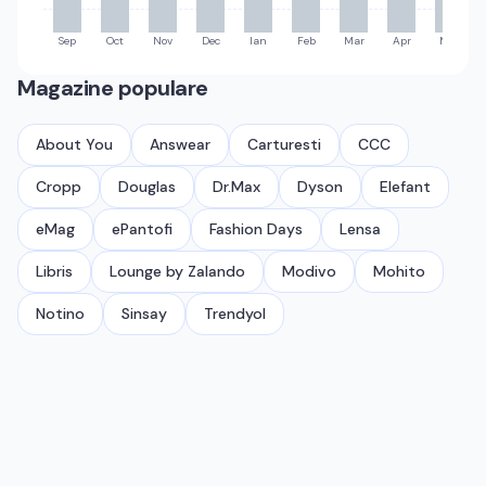
Sep
Oct
Nov
Dec
Ian
Feb
Mar
Apr
Mai
Magazine populare
About You
Answear
Carturesti
CCC
Cropp
Douglas
Dr.Max
Dyson
Elefant
eMag
ePantofi
Fashion Days
Lensa
Libris
Lounge by Zalando
Modivo
Mohito
Notino
Sinsay
Trendyol