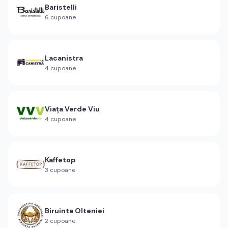
Baristelli
6
cupoane
Lacanistra
4
cupoane
Viața Verde Viu
4
cupoane
Kaffetop
3
cupoane
Biruinta Olteniei
2
cupoane