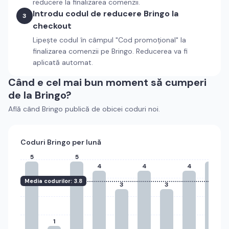
reducere la finalizarea comenzii.
Introdu codul de reducere
Bringo
la
3
checkout
Lipește codul în câmpul "Cod promoțional" la
finalizarea comenzii pe
Bringo
. Reducerea va fi
aplicată automat.
Când e cel mai bun moment să cumperi
de la
Bringo
?
Află când
Bringo
publică de obicei coduri noi.
Coduri
Bringo
per lună
5
5
5
4
4
4
Media codurilor:
3.8
3
3
1