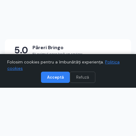
5.0
Păreri
Bringo
Fii primul care lasă un review
★
★
★
★
★
Scrie un review
Folosim cookies pentru a îmbunătăți experiența.
Politica
cookies
Acceptă
Refuză
Vizitează
Bringo
Când cumpărați prin link-uri de pe Voucher.ro, este posibil să
câștigăm un comision.
Catre magazinul online
www.bringo.ro/ro