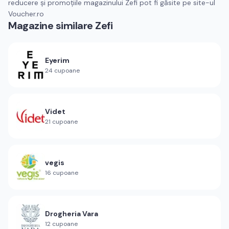
reducere și promoțiile magazinului Zefi pot fi găsite pe site-ul
Voucher.ro
Magazine similare
Zefi
Eyerim
24
cupoane
Videt
21
cupoane
vegis
16
cupoane
Drogheria Vara
12
cupoane