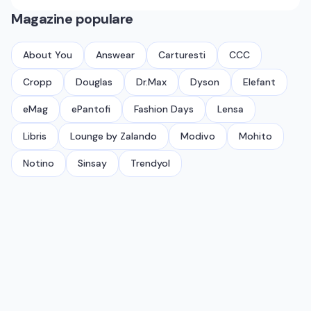
Magazine populare
About You
Answear
Carturesti
CCC
Cropp
Douglas
Dr.Max
Dyson
Elefant
eMag
ePantofi
Fashion Days
Lensa
Libris
Lounge by Zalando
Modivo
Mohito
Notino
Sinsay
Trendyol