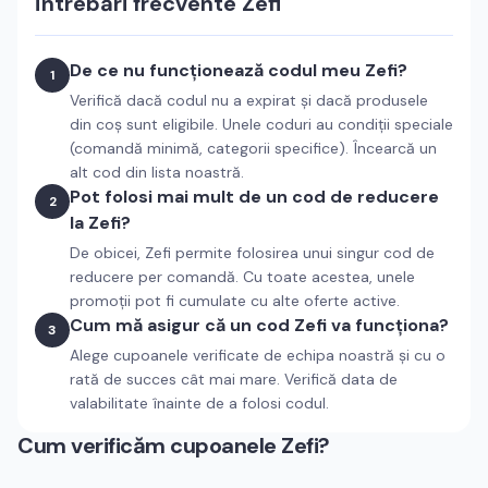
Întrebări frecvente
Zefi
De ce nu funcționează codul meu Zefi?
1
Verifică dacă codul nu a expirat și dacă produsele
din coș sunt eligibile. Unele coduri au condiții speciale
(comandă minimă, categorii specifice). Încearcă un
alt cod din lista noastră.
Pot folosi mai mult de un cod de reducere
2
la Zefi?
De obicei, Zefi permite folosirea unui singur cod de
reducere per comandă. Cu toate acestea, unele
promoții pot fi cumulate cu alte oferte active.
Cum mă asigur că un cod Zefi va funcționa?
3
Alege cupoanele verificate de echipa noastră și cu o
rată de succes cât mai mare. Verifică data de
valabilitate înainte de a folosi codul.
Cum verificăm cupoanele
Zefi
?