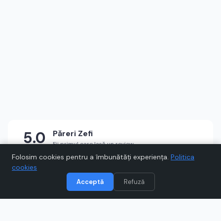
5.0
Păreri
Zefi
Fii primul care lasă un review
★
★
★
★
★
Scrie un review
Folosim cookies pentru a îmbunătăți experiența.
Politica
cookies
Acceptă
Refuză
Vizitează
Zefi
Când cumpărați prin link-uri de pe Voucher.ro, este posibil să
câștigăm un comision.