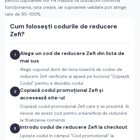
pentru cupoanele noi. Pe măsură ce utilizatorii confirmă
funcționarea, rata crește, iar cupoanele validate pot atinge
rate de 95-100%.
Cum folosești codurile de reducere
Zefi
?
Alege un cod de reducere
Zefi
din lista de
1
mai sus
Alege cuponul dorit din lista noastră de coduri de
reducere
Zefi
verificate și apasă pe butonul "Copiază
Codul" pentru a dezvălui codul.
Copiază codul promoțional
Zefi
și
2
accesează site-ul
Copiază codul promoțional
Zefi
care ți se prezintă. Ai
nevoie de acest cod pentru a beneficia de reducere
la finalizarea comenzii.
Introdu codul de reducere
Zefi
la checkout
3
Lipește codul în câmpul "Cod promoțional" la