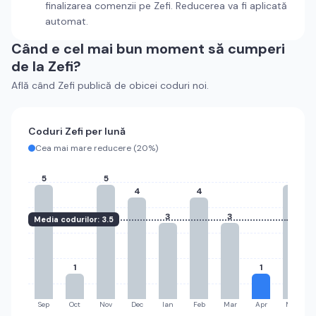
finalizarea comenzii pe
Zefi
. Reducerea va fi aplicată
automat.
Când e cel mai bun moment să cumperi
de la
Zefi
?
Află când
Zefi
publică de obicei coduri noi.
Coduri
Zefi
per lună
Cea mai mare reducere (
20%
)
5
5
5
4
4
3
3
Media codurilor:
3.5
1
1
Sep
Oct
Nov
Dec
Ian
Feb
Mar
Apr
Mai