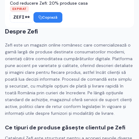
Cod reducere Zefi: 20% produse casa
EXPIRAT
ZEFI**
Copiază
Despre
Zefi
Zefi este un magazin online românesc care comercializează o
gamă largă de produse destinate consumatorilor moderni,
orientați către comoditatea cumpărăturilor digitale. Platforma
pune accent pe varietate și calitate, oferind descrieri detaliate
și imagini clare pentru fiecare produs, astfel încât clienții să
poată lua decizii informate. Procesul de comandă este simplu
și securizat, cu multiple opțiuni de plată și livrare rapidă în
toată România prin curieri de încredere. Pe lângă opțiunile
standard de achiziție, magazinul oferă servicii de suport clienți
active, politici clare de retur conform legislației în vigoare și
informații utile despre furnizori și modalități de livrare.
Ce tipuri de produse găsește clientul pe Zefi
Catalogul Zefi este structurat pentru a acoperi nevoile diverse