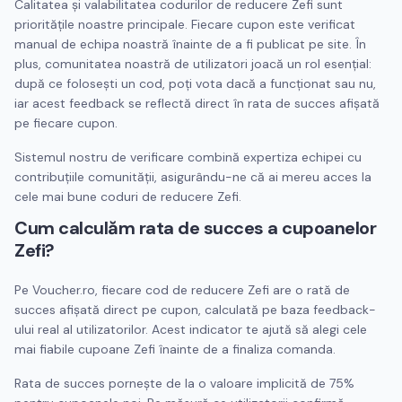
Calitatea și valabilitatea codurilor de reducere
Zefi
sunt
prioritățile noastre principale. Fiecare cupon este verificat
manual de echipa noastră înainte de a fi publicat pe site. În
plus, comunitatea noastră de utilizatori joacă un rol esențial:
după ce folosești un cod, poți vota dacă a funcționat sau nu,
iar acest feedback se reflectă direct în rata de succes afișată
pe fiecare cupon.
Sistemul nostru de verificare combină expertiza echipei cu
contribuțiile comunității, asigurându-ne că ai mereu acces la
cele mai bune coduri de reducere
Zefi
.
Cum calculăm rata de succes a cupoanelor
Zefi
?
Pe Voucher.ro, fiecare cod de reducere
Zefi
are o rată de
succes afișată direct pe cupon, calculată pe baza feedback-
ului real al utilizatorilor. Acest indicator te ajută să alegi cele
mai fiabile cupoane
Zefi
înainte de a finaliza comanda.
Rata de succes pornește de la o valoare implicită de 75%