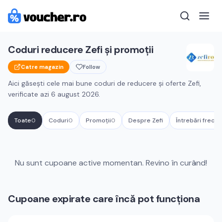
Coduri reducere
Zefi
și promoții
Catre magazin
Follow
Aici găsești cele mai bune coduri de reducere și oferte
Zefi
,
verificate azi
6 august 2026
.
Toate
0
Coduri
0
Promoții
0
Despre
Zefi
Întrebări frecv
Cupoane active
Zefi
Nu sunt cupoane active momentan. Revino în curând!
Cupoane expirate care încă pot funcționa