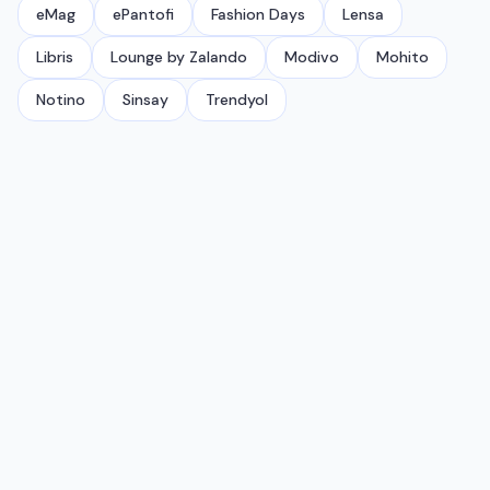
eMag
ePantofi
Fashion Days
Lensa
Libris
Lounge by Zalando
Modivo
Mohito
Notino
Sinsay
Trendyol