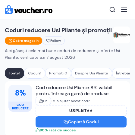
Coduri reducere
Usi Pliante
și promoții
Catre magazin
Follow
Aici găsești cele mai bune coduri de reducere și oferte
Usi
Pliante
, verificate azi
7 august 2026
.
Toate
1
Coduri
1
Promoții
0
Despre
Usi Pliante
Întrebări 
Cupoane active
Usi Pliante
Cod reducere Usi Pliante: 8% valabil
8%
pentru întreaga gamă de produse
Da
Te-a ajutat acest cod?
COD
REDUCERE
USPLNT**
Copiază Codul
80
%
rată de succes