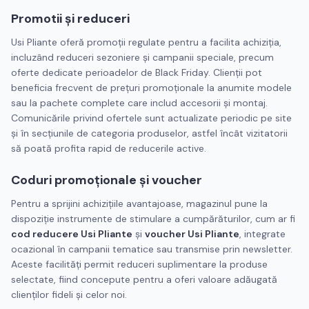
Promotii și reduceri
Usi Pliante oferă promoții regulate pentru a facilita achiziția,
incluzând reduceri sezoniere și campanii speciale, precum
oferte dedicate perioadelor de Black Friday. Clienții pot
beneficia frecvent de prețuri promoționale la anumite modele
sau la pachete complete care includ accesorii și montaj.
Comunicările privind ofertele sunt actualizate periodic pe site
și în secțiunile de categoria produselor, astfel încât vizitatorii
să poată profita rapid de reducerile active.
Coduri promoționale și voucher
Pentru a sprijini achizițiile avantajoase, magazinul pune la
dispoziție instrumente de stimulare a cumpărăturilor, cum ar fi
cod reducere Usi Pliante
și
voucher Usi Pliante
, integrate
ocazional în campanii tematice sau transmise prin newsletter.
Aceste facilități permit reduceri suplimentare la produse
selectate, fiind concepute pentru a oferi valoare adăugată
clienților fideli și celor noi.