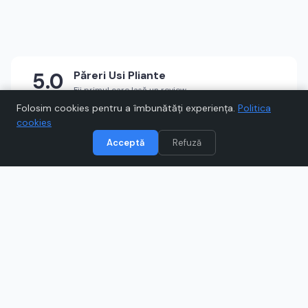
5.0
Păreri
Usi Pliante
Fii primul care lasă un review
★
★
★
★
★
Scrie un review
Folosim cookies pentru a îmbunătăți experiența.
Politica
cookies
Acceptă
Refuză
Vizitează
Usi Pliante
Când cumpărați prin link-uri de pe Voucher.ro, este posibil să
câștigăm un comision.
Catre magazinul online
www.usipliante.ro
Ce este
Usi Pliante
?
Usi Pliante este magazinul tău pentru soluții de interior