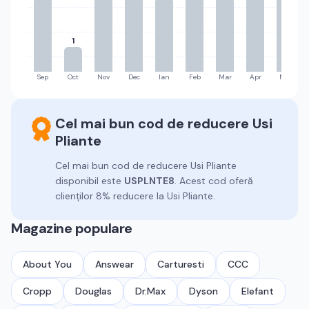
1
Sep
Oct
Nov
Dec
Ian
Feb
Mar
Apr
Mai
Cel mai bun cod de reducere
Usi
Pliante
Cel mai bun cod de reducere
Usi Pliante
disponibil este
USPLNTE8
.
Acest cod oferă
clienților 8% reducere la Usi Pliante.
Magazine populare
About You
Answear
Carturesti
CCC
Cropp
Douglas
Dr.Max
Dyson
Elefant