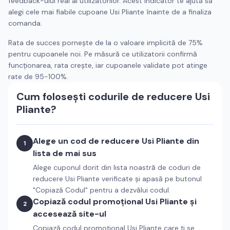
feedback-ului real al utilizatorilor. Acest indicator te ajută să
alegi cele mai fiabile cupoane
Usi Pliante
înainte de a finaliza
comanda.
Rata de succes pornește de la o valoare implicită de 75%
pentru cupoanele noi. Pe măsură ce utilizatorii confirmă
funcționarea, rata crește, iar cupoanele validate pot atinge
rate de 95-100%.
Cum folosești codurile de reducere
Usi
Pliante
?
Alege un cod de reducere
Usi Pliante
din
1
lista de mai sus
Alege cuponul dorit din lista noastră de coduri de
reducere
Usi Pliante
verificate și apasă pe butonul
"Copiază Codul" pentru a dezvălui codul.
Copiază codul promoțional
Usi Pliante
și
2
accesează site-ul
Copiază codul promoțional
Usi Pliante
care ți se