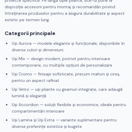
proiecte specifice. Pe lângă ușile pliante, site-ul pune la
dispoziție accesorii pentru montaj și recomandări privind
întreținerea produselor pentru a asigura durabilitate și aspect
estetic pe termen lung.
Categorii principale
Uși Aurora — modele elegante și funcționale, disponibile în
diverse culori și dimensiuni
Uși Mix — design modern, potrivit pentru interioare
contemporane, cu multiple opțiuni de personalizare
Uși Cromo — finisaje sofisticate, precum mahon și cireș,
pentru un aspect rafinat
Uși Vetro — uși pliante cu geamuri integrate, care adaugă
lumină și eleganță
Uși Accordion — soluții flexibile și economice, ideale pentru
compartimentări interioare
Uși Lamina și Uși Extra — variante suplimentare pentru
diverse preferințe estetice și bugete