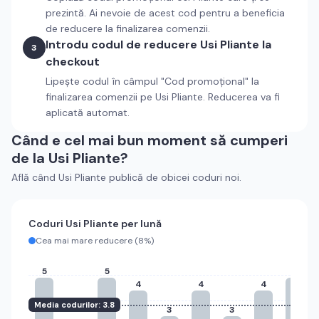
prezintă. Ai nevoie de acest cod pentru a beneficia
de reducere la finalizarea comenzii.
Introdu codul de reducere
Usi Pliante
la
3
checkout
Lipește codul în câmpul "Cod promoțional" la
finalizarea comenzii pe
Usi Pliante
. Reducerea va fi
aplicată automat.
Când e cel mai bun moment să cumperi
de la
Usi Pliante
?
Află când
Usi Pliante
publică de obicei coduri noi.
Coduri
Usi Pliante
per lună
Cea mai mare reducere (
8%
)
5
5
5
4
4
4
Media codurilor:
3.8
3
3