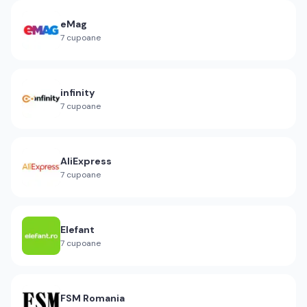
eMag
7
cupoane
infinity
7
cupoane
AliExpress
7
cupoane
Elefant
7
cupoane
FSM Romania