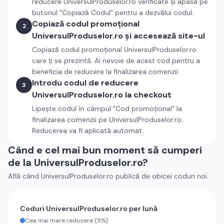
reducere
UniversulProduselor.ro
verificate și apasă pe
butonul "Copiază Codul" pentru a dezvălui codul.
Copiază codul promoțional
2
UniversulProduselor.ro
și accesează site-ul
Copiază codul promoțional
UniversulProduselor.ro
care ți se prezintă. Ai nevoie de acest cod pentru a
beneficia de reducere la finalizarea comenzii.
Introdu codul de reducere
3
UniversulProduselor.ro
la checkout
Lipește codul în câmpul "Cod promoțional" la
finalizarea comenzii pe
UniversulProduselor.ro
.
Reducerea va fi aplicată automat.
Când e cel mai bun moment să cumperi
de la
UniversulProduselor.ro
?
Află când
UniversulProduselor.ro
publică de obicei coduri noi.
Coduri
UniversulProduselor.ro
per lună
Cea mai mare reducere (
5%
)