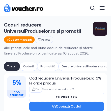
Coduri reducere
UniversulProduselor.ro
și promoții
Catre magazin
Follow
Aici găsești cele mai bune coduri de reducere și oferte
UniversulProduselor.ro
, verificate azi
10 august 2026
.
Toate
1
Coduri
1
Promoții
0
Despre
UniversulProduselor.ro
Cupoane active
UniversulProduselor.
Cod reducere UniversulProduselor.ro: 5%
5%
la orice produs
Da
Te-a ajutat acest cod?
COD
REDUCERE
CUPONE***
Copiază Codul