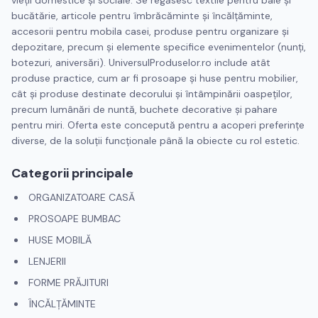
vieții domestice și sociale. Se regăsesc textile pentru baie și
bucătărie, articole pentru îmbrăcăminte și încălțăminte,
accesorii pentru mobila casei, produse pentru organizare și
depozitare, precum și elemente specifice evenimentelor (nunți,
botezuri, aniversări). UniversulProduselor.ro include atât
produse practice, cum ar fi prosoape și huse pentru mobilier,
cât și produse destinate decorului și întâmpinării oaspeților,
precum lumânări de nuntă, buchete decorative și pahare
pentru miri. Oferta este concepută pentru a acoperi preferințe
diverse, de la soluții funcționale până la obiecte cu rol estetic.
Categorii principale
ORGANIZATOARE CASĂ
PROSOAPE BUMBAC
HUSE MOBILĂ
LENJERII
FORME PRĂJITURI
ÎNCĂLȚĂMINTE