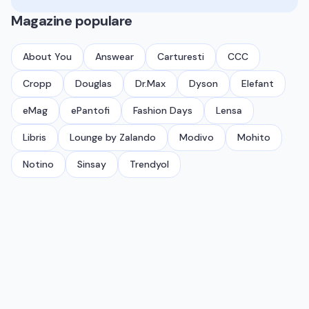
Magazine populare
About You
Answear
Carturesti
CCC
Cropp
Douglas
Dr.Max
Dyson
Elefant
eMag
ePantofi
Fashion Days
Lensa
Libris
Lounge by Zalando
Modivo
Mohito
Notino
Sinsay
Trendyol