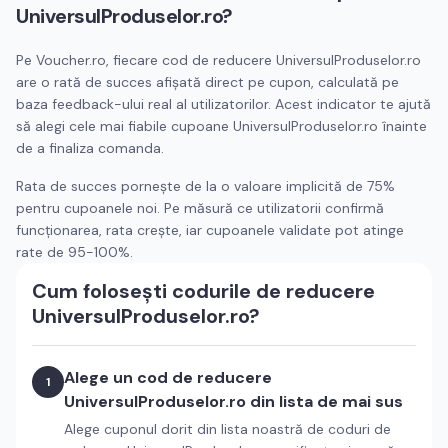
UniversulProduselor.ro
?
Pe Voucher.ro, fiecare cod de reducere
UniversulProduselor.ro
are o rată de succes afișată direct pe cupon, calculată pe
baza feedback-ului real al utilizatorilor. Acest indicator te ajută
să alegi cele mai fiabile cupoane
UniversulProduselor.ro
înainte
de a finaliza comanda.
Rata de succes pornește de la o valoare implicită de 75%
pentru cupoanele noi. Pe măsură ce utilizatorii confirmă
funcționarea, rata crește, iar cupoanele validate pot atinge
rate de 95-100%.
Cum folosești codurile de reducere
UniversulProduselor.ro
?
Alege un cod de reducere
1
UniversulProduselor.ro
din lista de mai sus
Alege cuponul dorit din lista noastră de coduri de