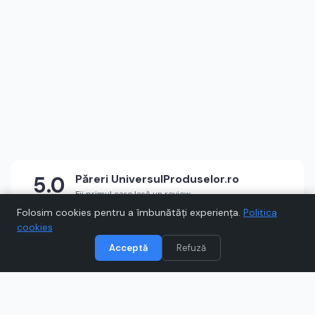
5.0
Păreri
UniversulProduselor.ro
Fii primul care lasă un review
★
★
★
★
★
Scrie un review
Folosim cookies pentru a îmbunătăți experiența.
Politica
cookies
Acceptă
Refuză
Vizitează
UniversulProduselor.ro
Când cumpărați prin link-uri de pe Voucher.ro, este posibil să
câștigăm un comision.
Catre magazinul online