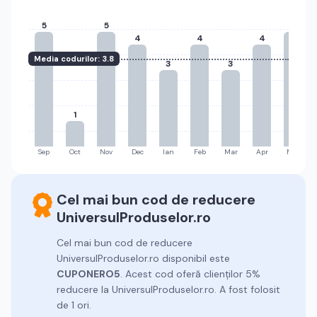
5
5
5
4
4
4
Media codurilor:
3.8
3
3
1
Sep
Oct
Nov
Dec
Ian
Feb
Mar
Apr
Mai
Cel mai bun cod de reducere
UniversulProduselor.ro
Cel mai bun cod de reducere
UniversulProduselor.ro
disponibil este
CUPONERO5
.
Acest cod oferă clienților 5%
reducere la UniversulProduselor.ro.
A fost folosit
de 1 ori.