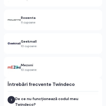
Rowenta
11
cupoane
Geekmall
10
cupoane
Mezoni
10
cupoane
Întrebări frecvente
Twindeco
De ce nu funcționează codul meu
1
Twindeco?