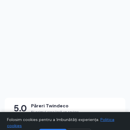
5.0
Păreri
Twindeco
Fii primul care lasă un review
★
★
★
★
★
Scrie un review
Folosim cookies pentru a îmbunătăți experiența.
Politica
cookies