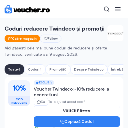
Coduri reducere
Twindeco
și promoții
Catre magazin
Follow
Aici găsești cele mai bune coduri de reducere și oferte
Twindeco
, verificate azi
9 august 2026
.
Toate
4
Coduri
4
Promoții
0
Despre
Twindeco
Întrebări 
Cupoane active
Twindeco
EXCLUSIV
10%
Voucher Twindeco: -10% reducere la
decoratiuni
COD
Da
Te-a ajutat acest cod?
REDUCERE
VOUCHER***
Copiază Codul