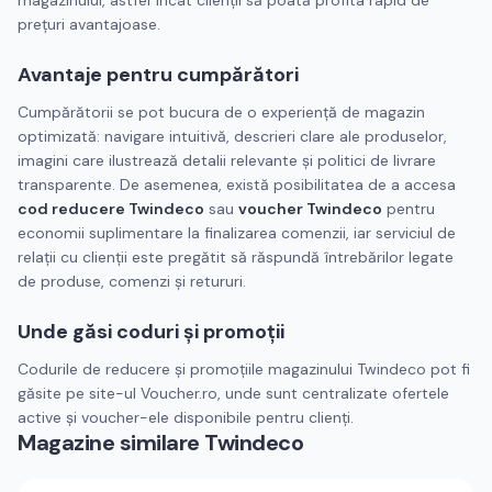
magazinului, astfel încât clienții să poată profita rapid de
prețuri avantajoase.
Avantaje pentru cumpărători
Cumpărătorii se pot bucura de o experiență de magazin
optimizată: navigare intuitivă, descrieri clare ale produselor,
imagini care ilustrează detalii relevante și politici de livrare
transparente. De asemenea, există posibilitatea de a accesa
cod reducere Twindeco
sau
voucher Twindeco
pentru
economii suplimentare la finalizarea comenzii, iar serviciul de
relații cu clienții este pregătit să răspundă întrebărilor legate
de produse, comenzi și retururi.
Unde găsi coduri și promoții
Codurile de reducere și promoțiile magazinului Twindeco pot fi
găsite pe site-ul Voucher.ro, unde sunt centralizate ofertele
active și voucher-ele disponibile pentru clienți.
Magazine similare
Twindeco