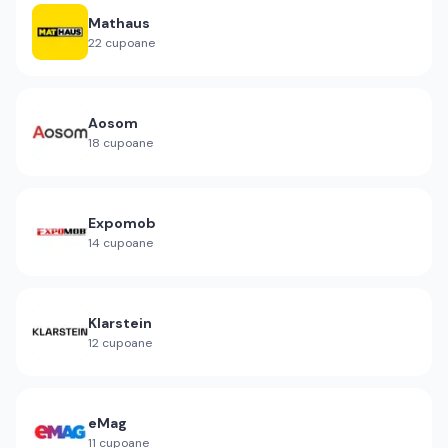
Mathaus
22
cupoane
Aosom
18
cupoane
Expomob
14
cupoane
Klarstein
12
cupoane
eMag
11
cupoane