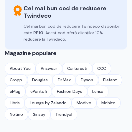
Cel mai bun cod de reducere
Twindeco
Cel mai bun cod de reducere
Twindeco
disponibil
este
RP10
.
Acest cod oferă clienților 10%
reducere la Twindeco.
Magazine populare
About You
Answear
Carturesti
CCC
Cropp
Douglas
Dr.Max
Dyson
Elefant
eMag
ePantofi
Fashion Days
Lensa
Libris
Lounge by Zalando
Modivo
Mohito
Notino
Sinsay
Trendyol