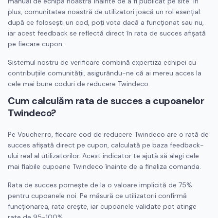
manual de echipa noastră înainte de a fi publicat pe site. În
plus, comunitatea noastră de utilizatori joacă un rol esențial:
după ce folosești un cod, poți vota dacă a funcționat sau nu,
iar acest feedback se reflectă direct în rata de succes afișată
pe fiecare cupon.
Sistemul nostru de verificare combină expertiza echipei cu
contribuțiile comunității, asigurându-ne că ai mereu acces la
cele mai bune coduri de reducere
Twindeco
.
Cum calculăm rata de succes a cupoanelor
Twindeco
?
Pe Voucher.ro, fiecare cod de reducere
Twindeco
are o rată de
succes afișată direct pe cupon, calculată pe baza feedback-
ului real al utilizatorilor. Acest indicator te ajută să alegi cele
mai fiabile cupoane
Twindeco
înainte de a finaliza comanda.
Rata de succes pornește de la o valoare implicită de 75%
pentru cupoanele noi. Pe măsură ce utilizatorii confirmă
funcționarea, rata crește, iar cupoanele validate pot atinge
rate de 95-100%.