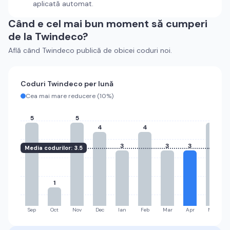
aplicată automat.
Când e cel mai bun moment să cumperi
de la
Twindeco
?
Află când
Twindeco
publică de obicei coduri noi.
Coduri
Twindeco
per lună
Cea mai mare reducere (
10%
)
5
5
5
4
4
3
3
3
Media codurilor:
3.5
1
Sep
Oct
Nov
Dec
Ian
Feb
Mar
Apr
Mai