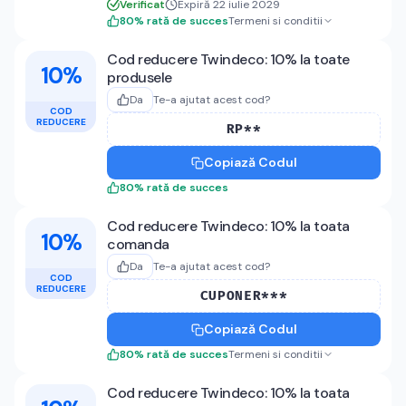
Verificat
Expiră 22 iulie 2029
80
%
rată de succes
Termeni si conditii
Cod reducere Twindeco: 10% la toate
10%
produsele
Da
Te-a ajutat acest cod?
COD
REDUCERE
RP**
Copiază Codul
80
%
rată de succes
Cod reducere Twindeco: 10% la toata
10%
comanda
Da
Te-a ajutat acest cod?
COD
REDUCERE
CUPONER***
Copiază Codul
80
%
rată de succes
Termeni si conditii
Cod reducere Twindeco: 10% la toata