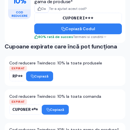
10%
gama de produse*
Da
Te-a ajutat acest cod?
COD
REDUCERE
CUPONERI***
Copiază Codul
80
%
rată de succes
Termeni si conditii
Cupoane expirate care încă pot funcționa
Cod reducere Twindeco: 10% la toate produsele
EXPIRAT
RP**
Copiază
Cod reducere Twindeco: 10% la toata comanda
EXPIRAT
CUPONER***
Copiază
Cod reducere Twindeco: 10% la toata gama de produse*