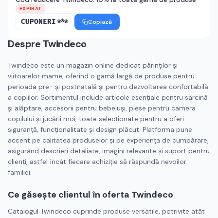
EXPIRAT
CUPONERI***
Copiază
Despre
Twindeco
Twindeco este un magazin online dedicat părinților și
viitoarelor mame, oferind o gamă largă de produse pentru
perioada pre- și postnatală și pentru dezvoltarea confortabilă
a copiilor. Sortimentul include articole esențiale pentru sarcină
și alăptare, accesorii pentru bebeluși, piese pentru camera
copilului și jucării moi, toate selecționate pentru a oferi
siguranță, funcționalitate și design plăcut. Platforma pune
accent pe calitatea produselor și pe experiența de cumpărare,
asigurând descrieri detaliate, imagini relevante și suport pentru
clienți, astfel încât fiecare achiziție să răspundă nevoilor
familiei.
Ce găsește clientul în oferta Twindeco
Catalogul Twindeco cuprinde produse versatile, potrivite atât