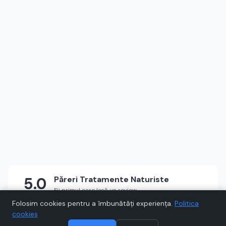
5.0
Păreri
Tratamente Naturiste
Fii primul care lasă un review
★
★
★
★
★
Scrie un review
Folosim cookies pentru a îmbunătăți experiența.
Politica
cookies