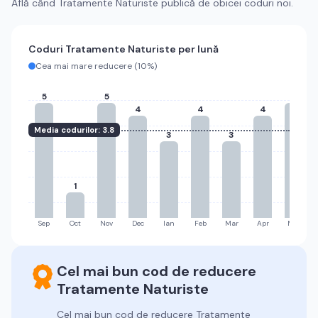
Află când
Tratamente Naturiste
publică de obicei coduri noi.
Coduri
Tratamente Naturiste
per lună
Cea mai mare reducere (
10%
)
5
5
5
4
4
4
Media codurilor:
3.8
3
3
1
Sep
Oct
Nov
Dec
Ian
Feb
Mar
Apr
Mai
Cel mai bun cod de reducere
Tratamente Naturiste
Cel mai bun cod de reducere
Tratamente