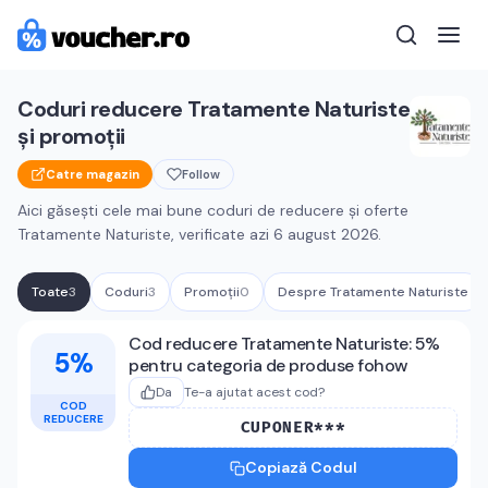
Coduri reducere
Tratamente Naturiste
și promoții
Catre magazin
Follow
Aici găsești cele mai bune coduri de reducere și oferte
Tratamente Naturiste
, verificate azi
6 august 2026
.
Toate
3
Coduri
3
Promoții
0
Despre
Tratamente Naturiste
Cupoane active
Tratamente Naturist
Cod reducere Tratamente Naturiste: 5%
5%
pentru categoria de produse fohow
Da
Te-a ajutat acest cod?
COD
REDUCERE
CUPONER***
Copiază Codul