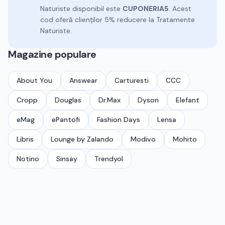
Naturiste
disponibil este
CUPONERIA5
.
Acest
cod oferă clienților 5% reducere la Tratamente
Naturiste.
Magazine populare
About You
Answear
Carturesti
CCC
Cropp
Douglas
Dr.Max
Dyson
Elefant
eMag
ePantofi
Fashion Days
Lensa
Libris
Lounge by Zalando
Modivo
Mohito
Notino
Sinsay
Trendyol