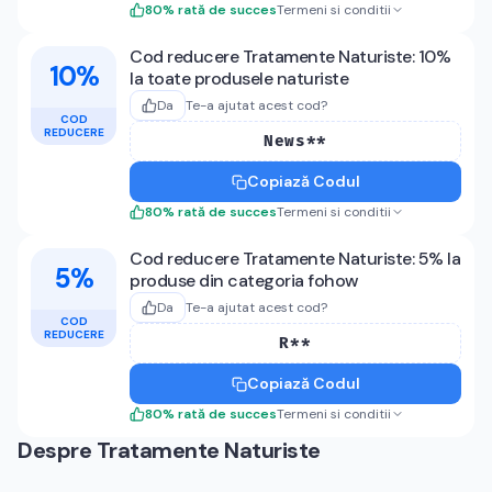
80
%
rată de succes
Termeni si conditii
Cod reducere Tratamente Naturiste: 10%
10%
la toate produsele naturiste
Da
Te-a ajutat acest cod?
COD
REDUCERE
News**
Copiază Codul
80
%
rată de succes
Termeni si conditii
Cod reducere Tratamente Naturiste: 5% la
5%
produse din categoria fohow
Da
Te-a ajutat acest cod?
COD
REDUCERE
R**
Copiază Codul
80
%
rată de succes
Termeni si conditii
Despre
Tratamente Naturiste