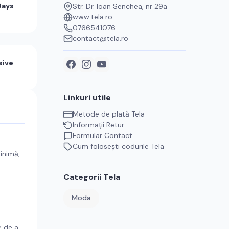
Days
Str. Dr. Ioan Senchea, nr 29a
www.tela.ro
0766541076
contact@tela.ro
sive
Linkuri utile
Metode de plată
Tela
Informații Retur
Formular Contact
Cum folosești codurile
Tela
minimă,
Categorii
Tela
Moda
e de a