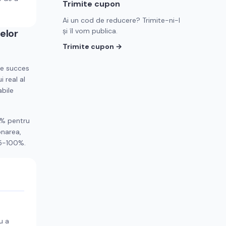
Trimite cupon
Ai un cod de reducere? Trimite-ni-l
și îl vom publica.
elor
Trimite cupon →
de succes
 real al
abile
5% pentru
onarea,
95-100%.
u a