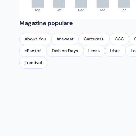
Sep
Oct
Nov
Dec
Ian
Magazine populare
About You
Answear
Carturesti
CCC
ePantofi
Fashion Days
Lensa
Libris
Lo
Trendyol