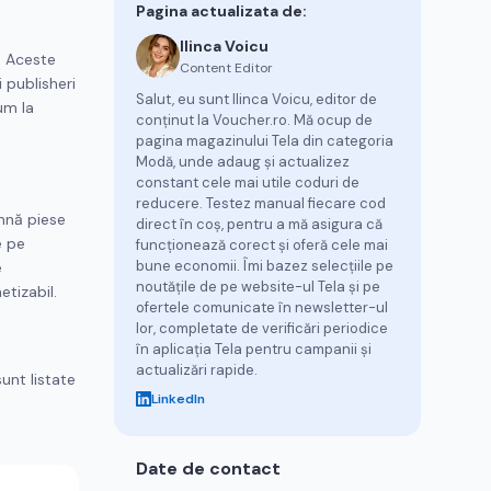
Pagina actualizata de:
Ilinca Voicu
. Aceste
Content Editor
 publisheri
Salut, eu sunt Ilinca Voicu, editor de
um la
conținut la Voucher.ro. Mă ocup de
pagina magazinului Tela din categoria
Modă, unde adaug și actualizez
constant cele mai utile coduri de
reducere. Testez manual fiecare cod
amnă piese
direct în coș, pentru a mă asigura că
e pe
funcționează corect și oferă cele mai
bune economii. Îmi bazez selecțiile pe
e
noutățile de pe website-ul Tela și pe
etizabil.
ofertele comunicate în newsletter-ul
lor, completate de verificări periodice
în aplicația Tela pentru campanii și
actualizări rapide.
unt listate
LinkedIn
Date de contact