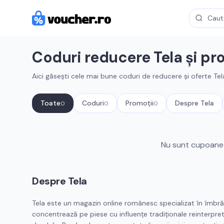
Coduri reducere
Tela
și pr
Aici găsești cele mai bune coduri de reducere și oferte
Tel
Toate
Coduri
Promoții
Despre
Tela
0
0
0
Cupoane active
Tela
Nu sunt cupoane 
Despre
Tela
Tela este un magazin online românesc specializat în îmbrăcăm
concentrează pe piese cu influențe tradiționale reinterpr