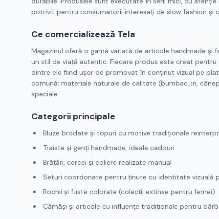
durabile. Produsele sunt executate în serii mici, cu atenție 
potrivit pentru consumatorii interesați de slow fashion și
Ce comercializează Tela
Magazinul oferă o gamă variată de articole handmade și fa
un stil de viață autentic. Fiecare produs este creat pentru
dintre ele fiind ușor de promovat în conținut vizual pe pl
comună: materiale naturale de calitate (bumbac, in, cânepă
speciale.
Categorii principale
Bluze brodate și topuri cu motive tradiționale reinterp
Traiste și genți handmade, ideale cadouri
Brățări, cercei și coliere realizate manual
Seturi coordonate pentru ținute cu identitate vizuală 
Rochii și fuste colorate (colecții extinse pentru femei)
Cămăși și articole cu influențe tradiționale pentru bărb