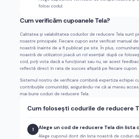
folosi codul.
Cum verificăm cupoanele
Tela
?
Calitatea și valabilitatea codurilor de reducere
Tela
sunt pri
noastre principale. Fiecare cupon este verificat manual de
noastră înainte de a fi publicat pe site. În plus, comunitat
noastră de utilizatori joacă un rol esențial: după ce foloseș
cod, poți vota dacă a funcționat sau nu, iar acest feedbac
reflectă direct în rata de succes afișată pe fiecare cupon.
Sistemul nostru de verificare combină expertiza echipei c
contribuțiile comunității, asigurându-ne că ai mereu acces 
mai bune coduri de reducere
Tela
.
Cum folosești codurile de reducere
T
Alege un cod de reducere
Tela
din lista 
1
Alege cuponul dorit din lista noastră de coduri 