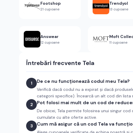
Footshop
Trendyol
21
cupoane
13
cupoane
Answear
Moft Colle
12
cupoane
11
cupoane
Întrebări frecvente
Tela
De ce nu funcționează codul meu Tela?
1
Verifică dacă codul nu a expirat și dacă produsel
categorii specifice). Încearcă un alt cod din lista
Pot folosi mai mult de un cod de reducer
2
De obicei, Tela permite folosirea unui singur co
cumulate cu alte oferte active.
Cum mă asigur că un cod Tela va funcți
3
Alege cupoanele verificate de echipa noastră și c