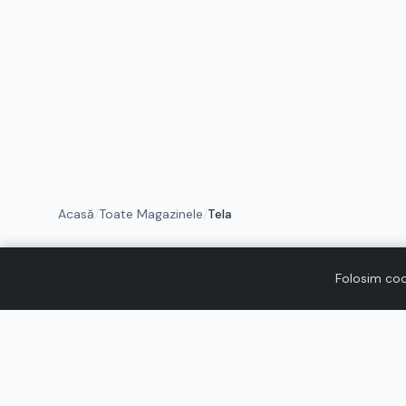
Acasă
/
Toate Magazinele
/
Tela
Folosim coo
Voucher.ro te ajută să economisești la