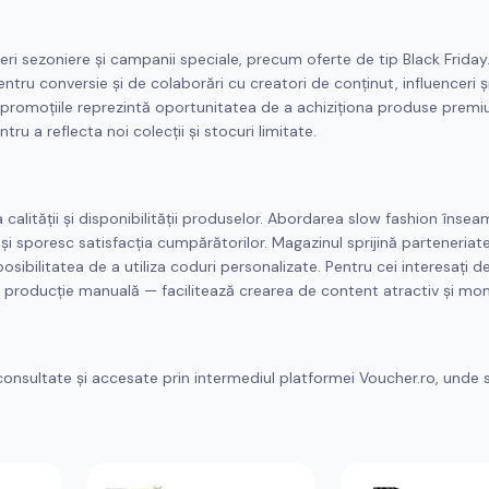
ceri sezoniere și campanii speciale, precum oferte de tip Black Friday
tru conversie și de colaborări cu creatori de conținut, influenceri și
ți, promoțiile reprezintă oportunitatea de a achiziționa produse premi
ru a reflecta noi colecții și stocuri limitate.
calității și disponibilității produselor. Abordarea slow fashion înse
r și sporesc satisfacția cumpărătorilor. Magazinul sprijină parteneriat
posibilitatea de a utiliza coduri personalizate. Pentru cei interesați d
l, producție manuală — facilitează crearea de content atractiv și mon
consultate și accesate prin intermediul platformei Voucher.ro, unde s