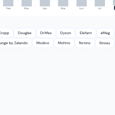
Feb
Mar
Apr
Mai
Iun
Iul
Cropp
Douglas
Dr.Max
Dyson
Elefant
eMag
unge by Zalando
Modivo
Mohito
Notino
Sinsay