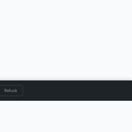
Refuză
POPULARE
PAGINI VOUCHER.RO
Prima Pagina