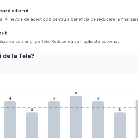
ează site-ul
tă. Ai nevoie de acest cod pentru a beneficia de reducere la finalizar
out
alizarea comenzii pe
Tela
. Reducerea va fi aplicată automat.
 de la
Tela
?
5
4
4
4
3
3