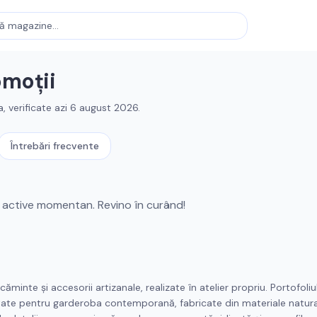
omoții
a
, verificate azi
6 august 2026
.
Întrebări frecvente
active momentan. Revino în curând!
inte și accesorii artizanale, realizate în atelier propriu. Portofoliu
etate pentru garderoba contemporană, fabricate din materiale natura