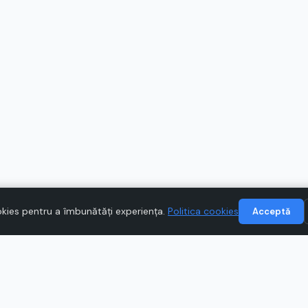
kies pentru a îmbunătăți experiența.
Politica cookies
Acceptă
INFORMAȚII
MAGAZINE 
Despre noi
Answear