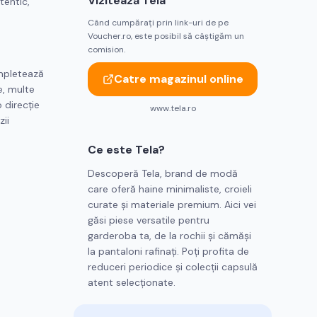
Vizitează
Tela
tentic,
Când cumpărați prin link-uri de pe
Voucher.ro, este posibil să câștigăm un
comision.
ompletează
Catre magazinul online
e, multe
 direcție
www.tela.ro
ii
Ce este
Tela
?
Descoperă Tela, brand de modă
care oferă haine minimaliste, croieli
curate și materiale premium. Aici vei
găsi piese versatile pentru
garderoba ta, de la rochii și cămăși
la pantaloni rafinați. Poți profita de
reduceri periodice și colecții capsulă
atent selecționate.