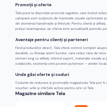
Promoții și oferte
Tela pune la dispoziție promoții regulate, care includ redu
campanii sunt susținute de materiale vizuale optimizate pen
din domeniul handmade și lifestyle. Pentru clienți și afilia
prețuri avantajoase, iar oferta este actualizată periodic pent
Avantaje pentru clienți și parteneri
Fiind producător direct, Tela oferă control complet asupra 
durabile, cu finisaje atent lucrate, care reduc rata de retu
termen lung cu afiliați, oferind suport, materiale vizuale și 
colaborări, existența unei povesti puternice — atelier loca
Unde găsi oferte și coduri
Codurile de reducere și promoțiile magazinului Tela pot fi 
voucher-urile și ofertele active pentru site-ul Tela.
Magazine similare
Tela