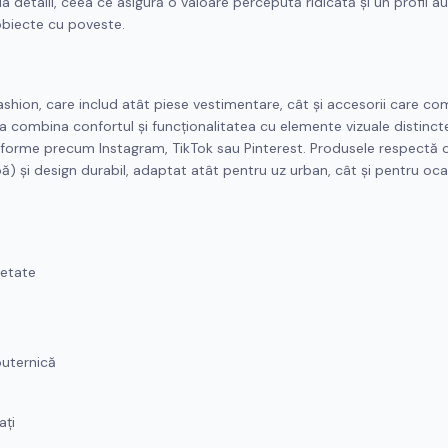
la detalii, ceea ce asigură o valoare percepută ridicată și un profil au
 obiecte cu poveste.
shion, care includ atât piese vestimentare, cât și accesorii care c
 a combina confortul și funcționalitatea cu elemente vizuale distinct
atforme precum Instagram, TikTok sau Pinterest. Produsele respectă o
) și design durabil, adaptat atât pentru uz urban, cât și pentru ocaz
retate
puternică
ați