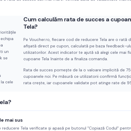
Cum calculăm rata de succes a cupoan
Tela
?
oritățile
 echipa
Pe Voucher.ro, fiecare cod de reducere
Tela
are o rată 
ea
afișată direct pe cupon, calculată pe baza feedback-ului
ti un
utilizatorilor. Acest indicator te ajută să alegi cele mai fi
k se
cupoane
Tela
înainte de a finaliza comanda.
Rata de succes pornește de la o valoare implicită de 7
u
cupoanele noi. Pe măsură ce utilizatorii confirmă funcți
la cele
rata crește, iar cupoanele validate pot atinge rate de 
ela
?
de mai sus
de reducere
Tela
verificate și apasă pe butonul "Copiază Codul" pentr