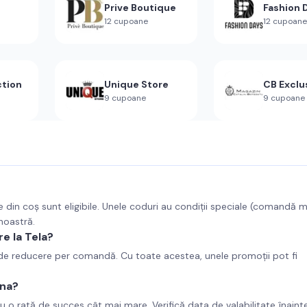
Prive Boutique
Fashion 
12
cupoane
12
cupoane
ction
Unique Store
CB Exclu
9
cupoane
9
cupoane
e din coș sunt eligibile. Unele coduri au condiții speciale (comandă 
 noastră.
e la Tela?
d de reducere per comandă. Cu toate acestea, unele promoții pot fi
ona?
u o rată de succes cât mai mare. Verifică data de valabilitate înaint