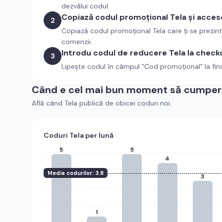
dezvălui codul.
Copiază codul promoțional
Tela
și acces
2
Copiază codul promoțional
Tela
care ți se prezin
comenzii.
Introdu codul de reducere
Tela
la check
3
Lipește codul în câmpul "Cod promoțional" la fin
Când e cel mai bun moment să cumperi
Află când
Tela
publică de obicei coduri noi.
Coduri
Tela
per lună
5
5
4
Media codurilor:
3.8
3
1