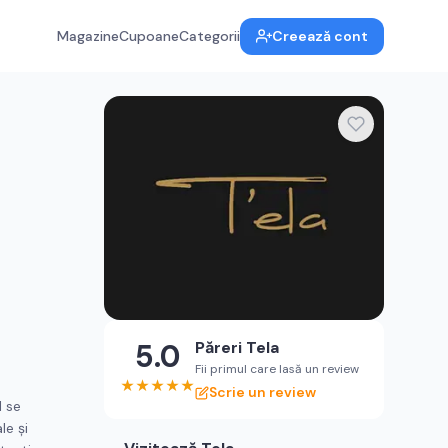
Magazine
Cupoane
Categorii
Creează cont
5.0
Păreri
Tela
Fii primul care lasă un review
★
★
★
★
★
Scrie un review
l se
le și