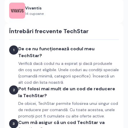
Vivantis
14
cupoane
Întrebări frecvente
TechStar
De ce nu funcționează codul meu
1
TechStar?
Verifică dacă codul nu a expirat și dacă produsele
din coș sunt eligibile. Unele coduri au condiții speciale
(comandă minimă, categorii specifice). Încearcă un
alt cod din lista noastră.
Pot folosi mai mult de un cod de reducere
2
la TechStar?
De obicei, TechStar permite folosirea unui singur cod
de reducere per comandă. Cu toate acestea, unele
promoții pot fi cumulate cu alte oferte active.
Cum mă asigur că un cod TechStar va
3