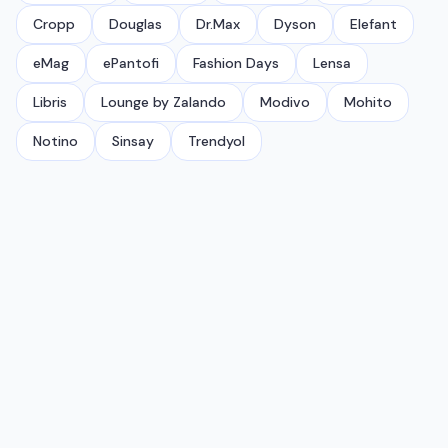
Cropp
Douglas
Dr.Max
Dyson
Elefant
eMag
ePantofi
Fashion Days
Lensa
Libris
Lounge by Zalando
Modivo
Mohito
Notino
Sinsay
Trendyol