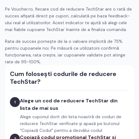
Pe Voucher.ro, fiecare cod de reducere
TechStar
are o rată de
succes afișată direct pe cupon, calculată pe baza feedback-
ului real al utilizatorilor. Acest indicator te ajută să alegi cele
mai fiabile cupoane
TechStar
înainte de a finaliza comanda.
Rata de succes pornește de la o valoare implicită de 75%
pentru cupoanele noi. Pe măsură ce utilizatorii confirmă
funcționarea, rata crește, iar cupoanele validate pot atinge
rate de 95-100%.
Cum folosești codurile de reducere
TechStar
?
Alege un cod de reducere
TechStar
din
1
lista de mai sus
Alege cuponul dorit din lista noastră de coduri de
reducere
TechStar
verificate și apasă pe butonul
"Copiază Codul" pentru a dezvălui codul.
Copiază codul promoțional
TechStar
și
2