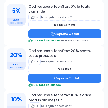
Cod reducere TechStar: 5% la toata
5%
comanda
Da
Te-a ajutat acest cod?
COD
REDUCERE
REDUCE***
Copiază Codul
80
%
rată de succes
Termeni si conditii
Cod reducere TechStar: 20% pentru
20%
toate produsele
Da
Te-a ajutat acest cod?
COD
REDUCERE
STAR**
Copiază Codul
80
%
rată de succes
Cod reducere TechStar: 10% la orice
10%
produs din magazin
Da
Te-a ajutat acest cod?