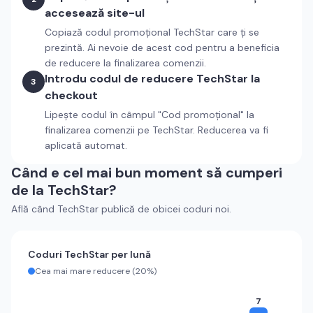
accesează site-ul
Copiază codul promoțional
TechStar
care ți se
prezintă. Ai nevoie de acest cod pentru a beneficia
de reducere la finalizarea comenzii.
Introdu codul de reducere
TechStar
la
3
checkout
Lipește codul în câmpul "Cod promoțional" la
finalizarea comenzii pe
TechStar
. Reducerea va fi
aplicată automat.
Când e cel mai bun moment să cumperi
de la
TechStar
?
Află când
TechStar
publică de obicei coduri noi.
Coduri
TechStar
per lună
Cea mai mare reducere (
20%
)
7