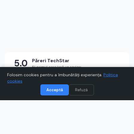
5.0
Păreri
TechStar
Fii primul care lasă un review
★
★
★
★
★
Scrie un review
Folosim cookies pentru a îmbunătăți experiența.
Politica
cookies
Acceptă
Refuză
Vizitează
TechStar
Când cumpărați prin link-uri de pe Voucher.ro, este posibil să
câștigăm un comision.
Catre magazinul online
techstar.ro