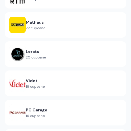
Mathaus
22
cupoane
Lerato
20
cupoane
Videt
19
cupoane
PC Garage
16
cupoane