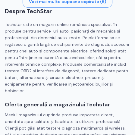
Vezi mai multe cupoane expirate (
6
)
Despre
TechStar
Techstar este un magazin online românesc specializat în
produse pentru service-uri auto, pasionați de mecanică și
profesioniști din domeniul auto-moto. Pe platforma sa se
regăsesc o gamă largă de echipamente de diagnoză, accesorii
pentru chei auto și componente electrice, oferind soluții atât
pentru întreținerea curentă a autovehiculelor, cât și pentru
intervenții tehnice complexe. Produsele comercializate includ
testere OBD2 și interfețe de diagnoză, testere dedicate pentru
baterii, alternatoare și circuite electrice, precum și
echipamente pentru verificarea injectoarelor, bujiilor și
bobinelor.
Oferta generală a magazinului Techstar
Meniul magazinului cuprinde produse importate direct,
orientate spre calitate și fiabilitate la utilizare profesională.
Clienții pot găsi atât testere diagnoză multimarcă și wireless,
cât și dispozitive dedicate pentru anumite mărci sau sisteme