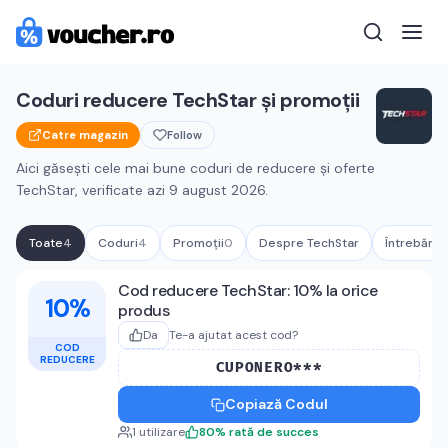
Coduri reducere
TechStar
și promoții
Catre magazin
Follow
Aici găsești cele mai bune coduri de reducere și oferte
TechStar
, verificate azi
9 august 2026
.
Toate
4
Coduri
4
Promoții
0
Despre
TechStar
Întrebări 
Cupoane active
TechStar
Cod reducere TechStar: 10% la orice
10%
produs
Da
Te-a ajutat acest cod?
COD
REDUCERE
CUPONERO***
Copiază Codul
1
utilizare
80
%
rată de succes