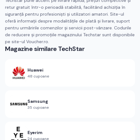
Techstar pune accent pe livrare rapidă, prețuri competitive și
retur gratuit într-o perioadă stabilită, facilitând achiziția în
siguranță pentru profesioniști și utilizatori amatori. Site-ul
oferă informații despre modalitățile de plată și livrare, suport
pentru urmăririle comenzilor și servicii post-vânzare. Codurile
de reducere și promoțiile magazinului Techstar sunt disponibile
pe site-ul Voucher.ro.
Magazine similare
TechStar
Huawei
48
cupoane
Samsung
35
cupoane
Eyerim
24
cupoane