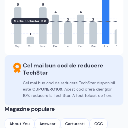
5
5
4
4
3
3
Media codurilor:
3.6
2
1
Sep
Oct
Nov
Dec
Ian
Feb
Mar
Apr
Mai
Cel mai bun cod de reducere
TechStar
Cel mai bun cod de reducere
TechStar
disponibil
este
CUPONERO10X
.
Acest cod oferă clienților
10% reducere la TechStar.
A fost folosit de 1 ori.
Magazine populare
About You
Answear
Carturesti
CCC