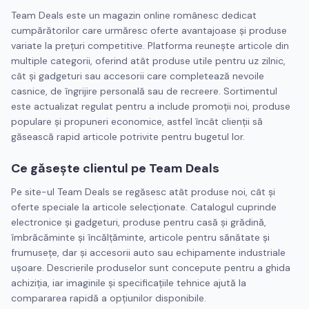
Team Deals este un magazin online românesc dedicat
cumpărătorilor care urmăresc oferte avantajoase și produse
variate la prețuri competitive. Platforma reunește articole din
multiple categorii, oferind atât produse utile pentru uz zilnic,
cât și gadgeturi sau accesorii care completează nevoile
casnice, de îngrijire personală sau de recreere. Sortimentul
este actualizat regulat pentru a include promoții noi, produse
populare și propuneri economice, astfel încât clienții să
găsească rapid articole potrivite pentru bugetul lor.
Ce găsește clientul pe Team Deals
Pe site-ul Team Deals se regăsesc atât produse noi, cât și
oferte speciale la articole selecționate. Catalogul cuprinde
electronice și gadgeturi, produse pentru casă și grădină,
îmbrăcăminte și încălțăminte, articole pentru sănătate și
frumusețe, dar și accesorii auto sau echipamente industriale
ușoare. Descrierile produselor sunt concepute pentru a ghida
achiziția, iar imaginile și specificațiile tehnice ajută la
compararea rapidă a opțiunilor disponibile.