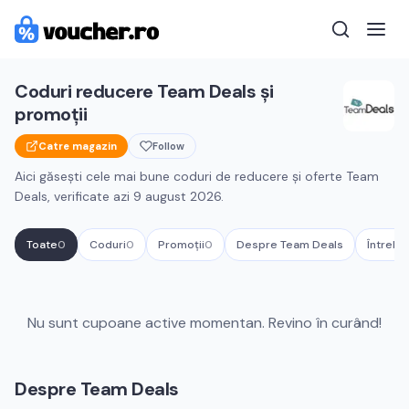
Coduri reducere
Team Deals
și
promoții
Catre magazin
Follow
Aici găsești cele mai bune coduri de reducere și oferte
Team
Deals
, verificate azi
9 august 2026
.
Toate
0
Coduri
0
Promoții
0
Despre
Team Deals
Întrebă
Cupoane active
Team Deals
Nu sunt cupoane active momentan. Revino în curând!
Despre
Team Deals