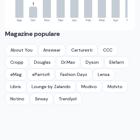
1
Sep
Oct
Nov
Dec
Ian
Feb
Mar
Apr
Mai
Magazine populare
About You
Answear
Carturesti
CCC
Cropp
Douglas
Dr.Max
Dyson
Elefant
eMag
ePantofi
Fashion Days
Lensa
Libris
Lounge by Zalando
Modivo
Mohito
Notino
Sinsay
Trendyol