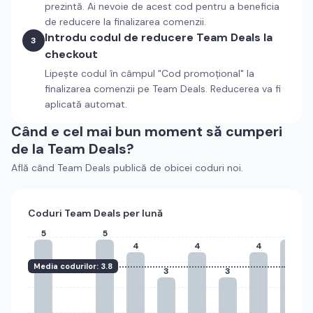
prezintă. Ai nevoie de acest cod pentru a beneficia
de reducere la finalizarea comenzii.
Introdu codul de reducere
Team Deals
la
3
checkout
Lipește codul în câmpul "Cod promoțional" la
finalizarea comenzii pe
Team Deals
. Reducerea va fi
aplicată automat.
Când e cel mai bun moment să cumperi
de la
Team Deals
?
Află când
Team Deals
publică de obicei coduri noi.
Coduri
Team Deals
per lună
5
5
5
4
4
4
Media codurilor:
3.8
3
3