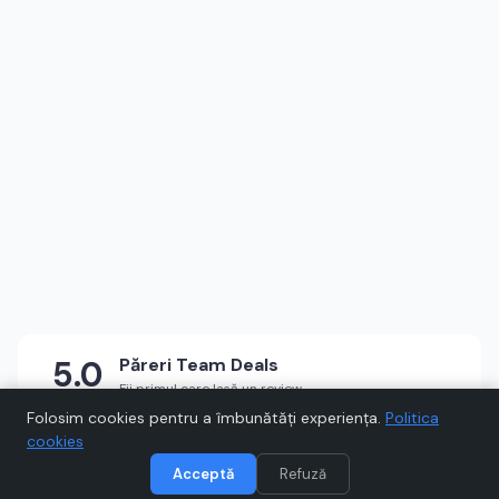
5.0
Păreri
Team Deals
Fii primul care lasă un review
★
★
★
★
★
Scrie un review
Folosim cookies pentru a îmbunătăți experiența.
Politica
cookies
Acceptă
Refuză
Vizitează
Team Deals