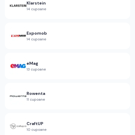
Klarstein
14
cupoane
Expomob
14
cupoane
eMag
13
cupoane
Rowenta
11
cupoane
CraftUP
10
cupoane