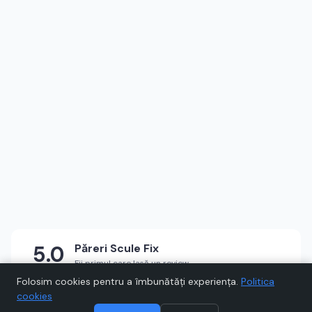
5.0
Păreri
Scule Fix
Fii primul care lasă un review
★
★
★
★
★
Scrie un review
Folosim cookies pentru a îmbunătăți experiența.
Politica
cookies