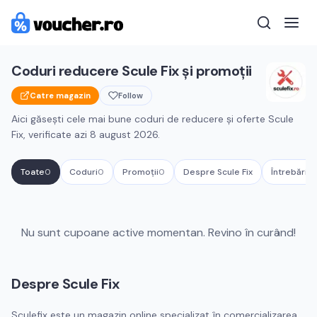
Coduri reducere
Scule Fix
și promoții
Catre magazin
Follow
Aici găsești cele mai bune coduri de reducere și oferte
Scule
Fix
, verificate azi
8 august 2026
.
Toate
0
Coduri
0
Promoții
0
Despre
Scule Fix
Întrebări f
Cupoane active
Scule Fix
Nu sunt cupoane active momentan. Revino în curând!
Despre
Scule Fix
Sculefix este un magazin online specializat în comercializarea