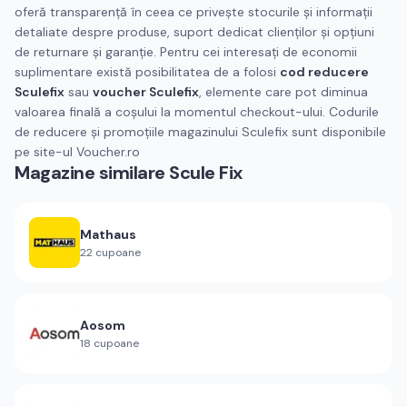
oferă transparenţă în ceea ce priveşte stocurile şi informaţii
detaliate despre produse, suport dedicat clienţilor şi opţiuni
de returnare şi garanţie. Pentru cei interesaţi de economii
suplimentare există posibilitatea de a folosi
cod reducere
Sculefix
sau
voucher Sculefix
, elemente care pot diminua
valoarea finală a coşului la momentul checkout-ului. Codurile
de reducere și promoțiile magazinului Sculefix sunt disponibile
pe site-ul Voucher.ro
Magazine similare
Scule Fix
Mathaus
22
cupoane
Aosom
18
cupoane