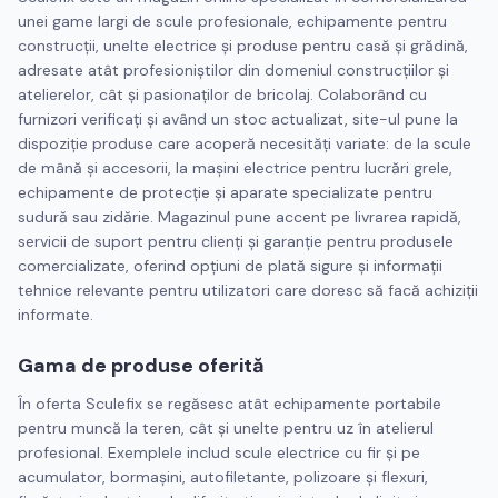
unei game largi de scule profesionale, echipamente pentru
construcții, unelte electrice şi produse pentru casă şi grădină,
adresate atât profesioniştilor din domeniul construcţiilor şi
atelierelor, cât şi pasionaţilor de bricolaj. Colaborând cu
furnizori verificaţi şi având un stoc actualizat, site-ul pune la
dispoziţie produse care acoperă necesităţi variate: de la scule
de mână şi accesorii, la maşini electrice pentru lucrări grele,
echipamente de protecţie şi aparate specializate pentru
sudură sau zidărie. Magazinul pune accent pe livrarea rapidă,
servicii de suport pentru clienţi şi garanţie pentru produsele
comercializate, oferind opţiuni de plată sigure şi informaţii
tehnice relevante pentru utilizatori care doresc să facă achiziţii
informate.
Gama de produse oferită
În oferta Sculefix se regăsesc atât echipamente portabile
pentru muncă la teren, cât şi unelte pentru uz în atelierul
profesional. Exemplele includ scule electrice cu fir şi pe
acumulator, bormaşini, autofiletante, polizoare şi flexuri,