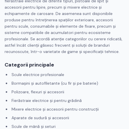
fierăstraie electrice de diferite tipuri, pistoale de lipit şi
accesorii pentru lipire, precum şi mixere electrice şi
echipamente de carosare. De asemenea sunt disponibile
produse pentru întreţinerea spaţiilor exterioare, accesorii
pentru scule, consumabile şi elemente de fixare, precum şi
sisteme compatibile de acumulatori pentru ecosisteme
profesionale. Se acordă atenţie categoriilor cu cerere ridicată,
astfel încât clienţii găsesc frecvent şi soluţii de branduri
recunoscute, într-o varietate de game şi specificaţii tehnice.
Categorii principale
Scule electrice profesionale
Bormaşini şi autofiletante (cu fir şi pe baterie)
Polizoare, flexuri şi accesorii
Fierăstraie electrice şi pentru grădină
Mixere electrice şi accesorii pentru construcţii
Aparate de sudură şi accesorii
Scule de mână şi seturi