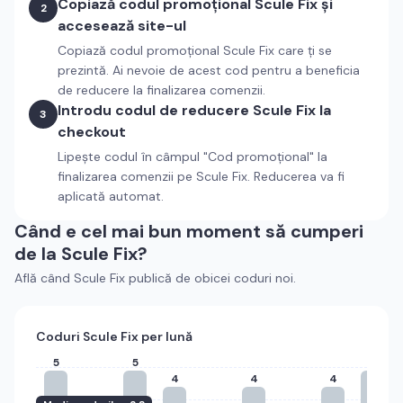
Copiază codul promoțional
Scule Fix
și
2
accesează site-ul
Copiază codul promoțional
Scule Fix
care ți se
prezintă. Ai nevoie de acest cod pentru a beneficia
de reducere la finalizarea comenzii.
Introdu codul de reducere
Scule Fix
la
3
checkout
Lipește codul în câmpul "Cod promoțional" la
finalizarea comenzii pe
Scule Fix
. Reducerea va fi
aplicată automat.
Când e cel mai bun moment să cumperi
de la
Scule Fix
?
Află când
Scule Fix
publică de obicei coduri noi.
Coduri
Scule Fix
per lună
5
5
5
4
4
4