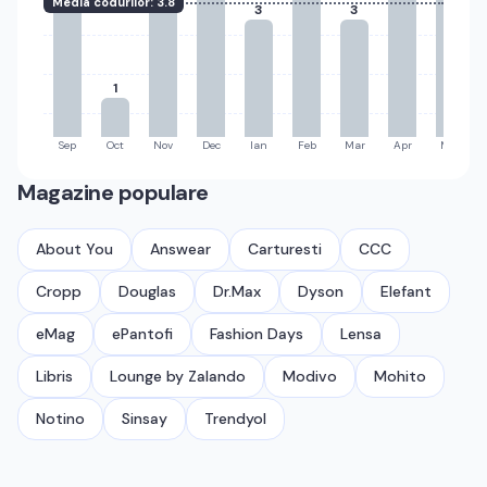
Media codurilor:
3.8
3
3
1
Sep
Oct
Nov
Dec
Ian
Feb
Mar
Apr
Mai
Magazine populare
About You
Answear
Carturesti
CCC
Cropp
Douglas
Dr.Max
Dyson
Elefant
eMag
ePantofi
Fashion Days
Lensa
Libris
Lounge by Zalando
Modivo
Mohito
Notino
Sinsay
Trendyol