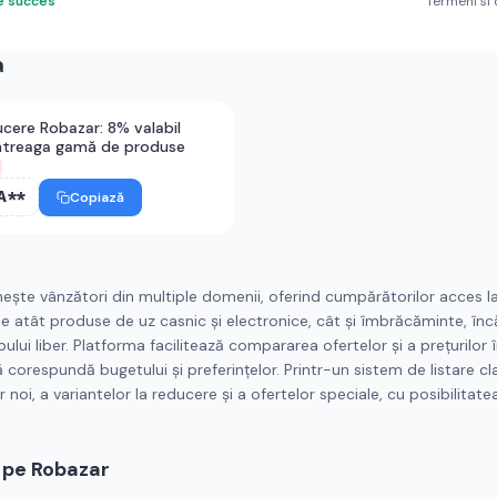
e succes
Termeni si 
a
cere Robazar: 8% valabil
ntreaga gamă de produse
A**
Copiază
ște vânzători din multiple domenii, oferind cumpărătorilor acces la
e atât produse de uz casnic și electronice, cât și îmbrăcăminte, înc
pului liber. Platforma facilitează compararea ofertelor și a prețurilor 
ă corespundă bugetului și preferințelor. Printr-un sistem de listare clar
noi, a variantelor la reducere și a ofertelor speciale, cu posibilitate
 pe Robazar