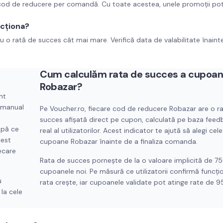
 cod de reducere per comandă. Cu toate acestea, unele promoții pot
cționa?
u o rată de succes cât mai mare. Verifică data de valabilitate înaint
Cum calculăm rata de succes a cupoan
Robazar
?
nt
t manual
Pe Voucher.ro, fiecare cod de reducere
Robazar
are o r
succes afișată direct pe cupon, calculată pe baza feed
upă ce
real al utilizatorilor. Acest indicator te ajută să alegi cele
cest
cupoane
Robazar
înainte de a finaliza comanda.
ecare
Rata de succes pornește de la o valoare implicită de 7
cupoanele noi. Pe măsură ce utilizatorii confirmă funcți
u
rata crește, iar cupoanele validate pot atinge rate de 
la cele