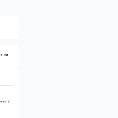
ania
minimă,