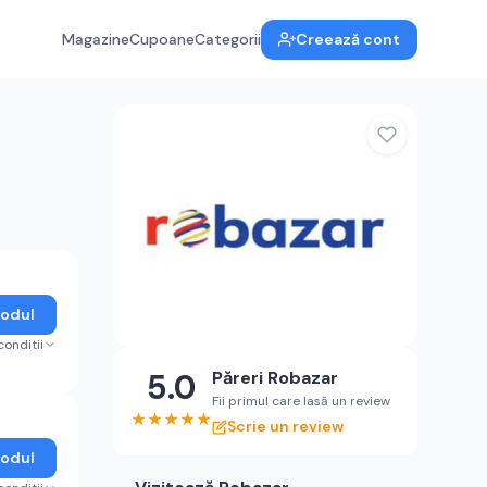
Magazine
Cupoane
Categorii
Creează cont
Codul
conditii
5.0
Păreri
Robazar
Fii primul care lasă un review
★
★
★
★
★
Scrie un review
Codul