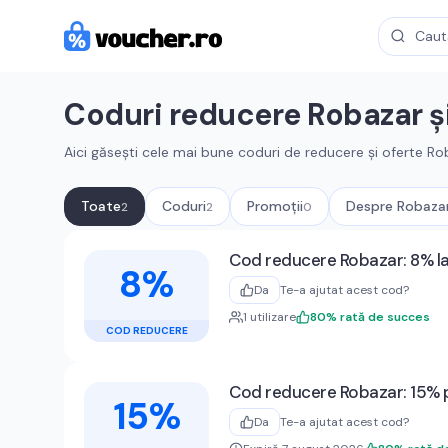
Coduri reducere
Robazar
ș
Aici găsești cele mai bune coduri de reducere și oferte
Ro
Toate
Coduri
Promoții
Despre
Robaza
2
2
0
Cupoane active
Robazar
Cod reducere Robazar: 8% l
8%
Da
Te-a ajutat acest cod?
1
utilizare
80
%
rată de succes
COD REDUCERE
Cod reducere Robazar: 15% 
15%
Da
Te-a ajutat acest cod?