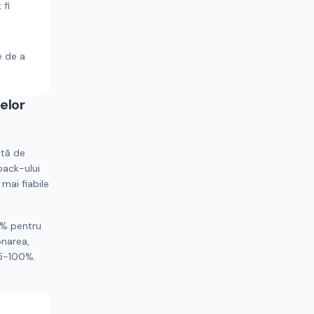
 fi
e de a
elor
ată de
back-ului
 mai fiabile
5% pentru
onarea,
95-100%.