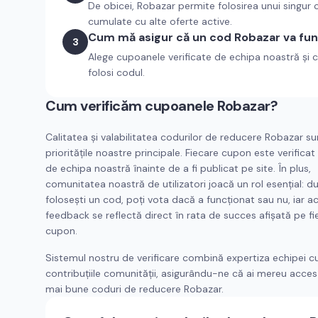
De obicei, Robazar permite folosirea unui singur
cumulate cu alte oferte active.
Cum mă asigur că un cod Robazar va fun
3
Alege cupoanele verificate de echipa noastră și c
folosi codul.
Cum verificăm cupoanele
Robazar
?
Calitatea și valabilitatea codurilor de reducere
Robazar
su
prioritățile noastre principale. Fiecare cupon este verifica
de echipa noastră înainte de a fi publicat pe site. În plus,
comunitatea noastră de utilizatori joacă un rol esențial: d
folosești un cod, poți vota dacă a funcționat sau nu, iar a
feedback se reflectă direct în rata de succes afișată pe fi
cupon.
Sistemul nostru de verificare combină expertiza echipei c
contribuțiile comunității, asigurându-ne că ai mereu acces 
mai bune coduri de reducere
Robazar
.