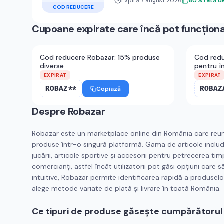
Expiră 7 august 2026
80
%
rată d
COD REDUCERE
Cupoane expirate care încă pot funcțion
Cod reducere Robazar: 15% produse
Cod redu
diverse
pentru î
EXPIRAT
EXPIRAT
ROBAZ**
ROBAZ
Copiază
Despre
Robazar
Robazar este un marketplace online din România care reune
produse într-o singură platformă. Gama de articole includ
jucării, articole sportive și accesorii pentru petrecerea tim
comercianți, astfel încât utilizatorii pot găsi opțiuni care s
intuitive, Robazar permite identificarea rapidă a produselor 
alege metode variate de plată și livrare în toată România.
Ce tipuri de produse găsește cumpărătorul