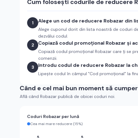
Cum folosești codurile de reducere
R
Alege un cod de reducere
Robazar
din l
1
Alege cuponul dorit din lista noastră de coduri 
dezvălui codul.
Copiază codul promoțional
Robazar
și a
2
Copiază codul promoțional
Robazar
care ți se pr
comenzii.
Introdu codul de reducere
Robazar
la c
3
Lipește codul în câmpul "Cod promoțional" la fin
Când e cel mai bun moment să cumperi
Află când
Robazar
publică de obicei coduri noi.
Coduri
Robazar
per lună
Cea mai mare reducere (
15%
)
5
5