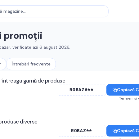
i promoții
bazar
, verificate azi
6 august 2026
.
r
Întrebări frecvente
a întreaga gamă de produse
Copiază 
ROBAZA**
Termeni si 
produse diverse
Copiază 
ROBAZ**