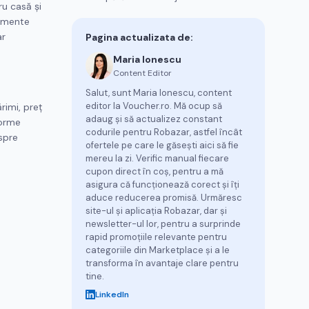
ru casă și
pamente
ar
Pagina actualizata de:
Maria Ionescu
Content Editor
Salut, sunt Maria Ionescu, content
editor la Voucher.ro. Mă ocup să
rimi, preț
adaug și să actualizez constant
forme
codurile pentru Robazar, astfel încât
spre
ofertele pe care le găsești aici să fie
mereu la zi. Verific manual fiecare
cupon direct în coș, pentru a mă
asigura că funcționează corect și îți
aduce reducerea promisă. Urmăresc
site-ul și aplicația Robazar, dar și
newsletter-ul lor, pentru a surprinde
rapid promoțiile relevante pentru
categoriile din Marketplace și a le
transforma în avantaje clare pentru
tine.
LinkedIn