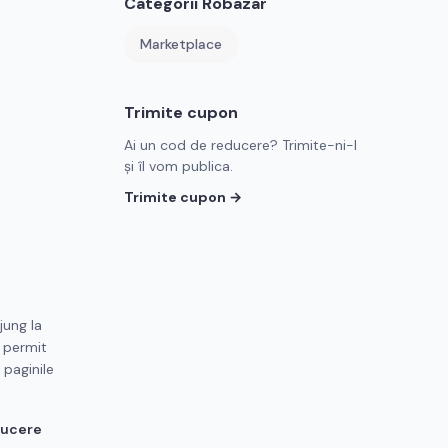
Categorii
Robazar
Marketplace
Trimite cupon
Ai un cod de reducere? Trimite-ni-l
și îl vom publica.
Trimite cupon →
jung la
e permit
 paginile
ducere