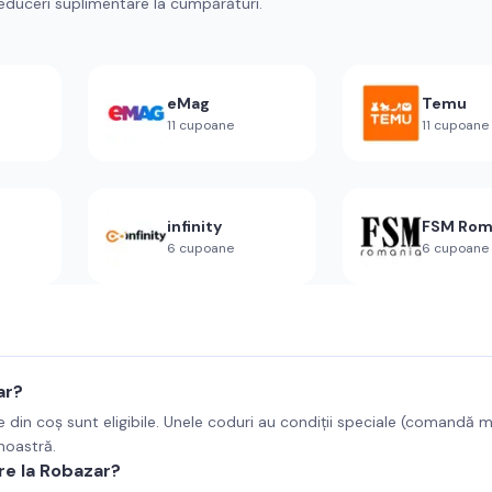
educeri suplimentare la cumpărături.
eMag
Temu
11
cupoane
11
cupoane
infinity
FSM Rom
6
cupoane
6
cupoane
ar?
e din coș sunt eligibile. Unele coduri au condiții speciale (comandă 
 noastră.
re la Robazar?