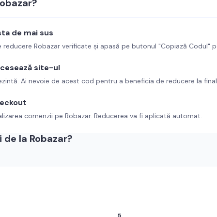
obazar
?
ista de mai sus
de reducere
Robazar
verificate și apasă pe butonul "Copiază Codul" p
ccesează site-ul
ezintă. Ai nevoie de acest cod pentru a beneficia de reducere la fina
heckout
alizarea comenzii pe
Robazar
. Reducerea va fi aplicată automat.
 de la
Robazar
?
5