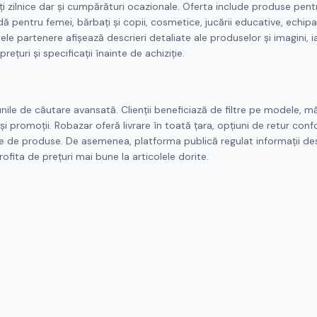
ți zilnice dar și cumpărături ocazionale. Oferta include produse pent
dă pentru femei, bărbați și copii, cosmetice, jucării educative, echi
ele partenere afișează descrieri detaliate ale produselor și imagini, i
ețuri și specificații înainte de achiziție.
nile de căutare avansată. Clienții beneficiază de filtre pe modele, mă
 și promoții. Robazar oferă livrare în toată țara, opțiuni de retur con
gate de produse. De asemenea, platforma publică regulat informații de
rofita de prețuri mai bune la articolele dorite.