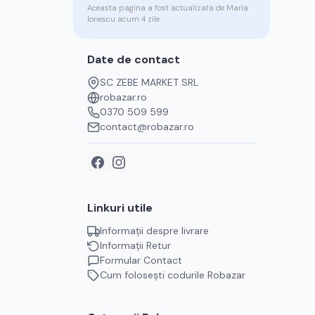
Aceasta pagina a fost actualizata de
Maria
Ionescu
acum 4 zile
Date de contact
SC ZEBE MARKET SRL
robazar.ro
0370 509 599
contact@robazar.ro
Linkuri utile
Informații despre livrare
Informații Retur
Formular Contact
Cum folosești codurile
Robazar