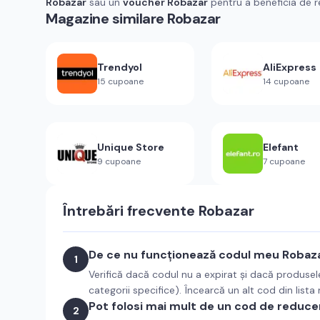
Robazar
sau un
voucher Robazar
pentru a beneficia de r
Magazine similare
Robazar
Trendyol
AliExpress
15
cupoane
14
cupoane
Unique Store
Elefant
9
cupoane
7
cupoane
Întrebări frecvente
Robazar
De ce nu funcționează codul meu Robaz
1
Verifică dacă codul nu a expirat și dacă produsel
categorii specifice). Încearcă un alt cod din lista
Pot folosi mai mult de un cod de reduce
2