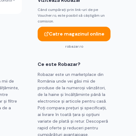
Vizitează
Robazar
conditii
Când cumpărați prin link-uri de pe
Voucher.ro, este posibil să câștigăm un
comision.
Catre magazinul online
robazar.ro
Ce este
Robazar
?
Robazar este un marketplace din
 mii de
România unde vei găsi mii de
ălțăminte,
produse de la numeroși vânzători,
între
de la haine și încălțăminte până la
 și filtre
electronice și articole pentru casă.
a de a
Poți compara prețuri și specificații,
ai livrare în toată țara și opțiuni
variate de plată și retur. Descoperă
rapid oferte și reduceri pentru
cumpărături avantajoase.