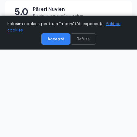
5.0
Păreri
Nuvien
Fii primul care lasă un review
★
★
★
★
★
Scrie un review
Folosim cookies pentru a îmbunătăți experiența.
Politica
cookies
Acceptă
Refuză
Vizitează
Nuvien
Când cumpărați prin link-uri de pe Voucher.ro, este posibil să
câștigăm un comision.
Catre magazinul online
www.nuvien.ro
Ce este
Nuvien
?
Descoperă Nuvien, magazin online unde vei găsi piese
fashion moderne pentru femei și bărbați, de la rochii și
topuri la pantaloni și accesorii. Poți profita de colecții
actualizate frecvent și livrare rapidă, ca să îți reînnoiești
garderoba fără efort.