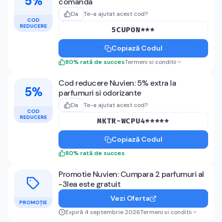
5%
comanda
Da
Te-a ajutat acest cod?
COD
REDUCERE
5CUPON***
Copiază Codul
80
%
rată de succes
Termeni si conditii
Cod reducere Nuvien: 5% extra la
5%
parfumuri si odorizante
Da
Te-a ajutat acest cod?
COD
REDUCERE
MKTR-WCPU4*****
Copiază Codul
80
%
rată de succes
Promotie Nuvien: Cumpara 2 parfumuri al
-3lea este gratuit
Vezi Oferta
PROMOȚIE
Expiră 4 septembrie 2026
Termeni si conditii