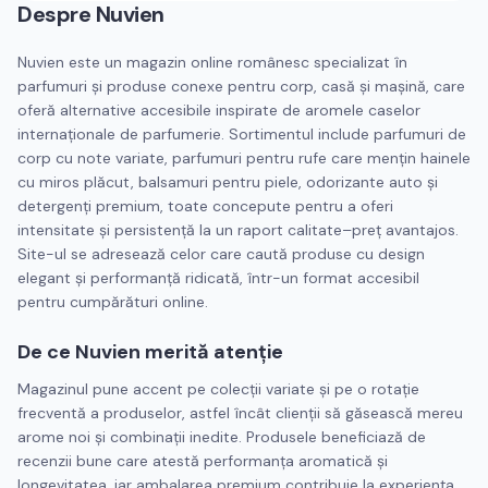
Despre
Nuvien
Nuvien este un magazin online românesc specializat în
parfumuri și produse conexe pentru corp, casă și mașină, care
oferă alternative accesibile inspirate de aromele caselor
internaționale de parfumerie. Sortimentul include parfumuri de
corp cu note variate, parfumuri pentru rufe care mențin hainele
cu miros plăcut, balsamuri pentru piele, odorizante auto și
detergenți premium, toate concepute pentru a oferi
intensitate și persistență la un raport calitate–preț avantajos.
Site-ul se adresează celor care caută produse cu design
elegant și performanță ridicată, într-un format accesibil
pentru cumpărături online.
De ce Nuvien merită atenție
Magazinul pune accent pe colecții variate și pe o rotație
frecventă a produselor, astfel încât clienții să găsească mereu
arome noi și combinații inedite. Produsele beneficiază de
recenzii bune care atestă performanța aromatică și
longevitatea, iar ambalarea premium contribuie la experiența