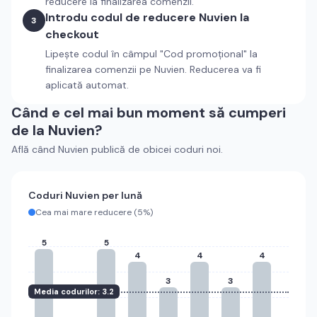
reducere la finalizarea comenzii.
Introdu codul de reducere
Nuvien
la
3
checkout
Lipește codul în câmpul "Cod promoțional" la
finalizarea comenzii pe
Nuvien
. Reducerea va fi
aplicată automat.
Când e cel mai bun moment să cumperi
de la
Nuvien
?
Află când
Nuvien
publică de obicei coduri noi.
Coduri
Nuvien
per lună
Cea mai mare reducere (
5%
)
5
5
4
4
4
3
3
Media codurilor:
3.2