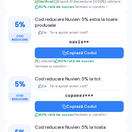
Verificat
Expiră 31 decembrie 2031
1
utilizare
80
%
rată de succes
Termeni si conditii
Cod reducere Nuvien: 5% extra la toate
5%
produsele
Da
Te-a ajutat acest cod?
COD
REDUCERE
nuvie**
Copiază Codul
1
utilizare
80
%
rată de succes
Termeni si conditii
Cod reducere Nuvien: 5% la tot
5%
Da
Te-a ajutat acest cod?
cuponer***
COD
REDUCERE
Copiază Codul
80
%
rată de succes
Termeni si conditii
Cod reducere Nuvien: 5% la toata