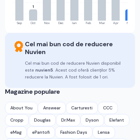
1
1
Sep
Oct
Nov
Dec
Ian
Feb
Mar
Apr
Mai
Cel mai bun cod de reducere
Nuvien
Cel mai bun cod de reducere
Nuvien
disponibil
este
nuvien5
.
Acest cod oferă clienților 5%
reducere la Nuvien.
A fost folosit de 1 ori.
Magazine populare
About You
Answear
Carturesti
CCC
Cropp
Douglas
Dr.Max
Dyson
Elefant
eMag
ePantofi
Fashion Days
Lensa