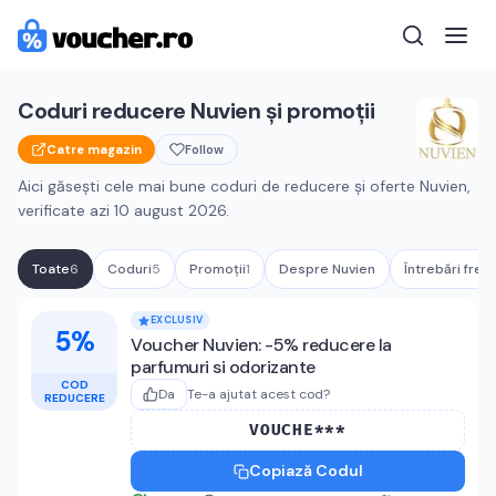
Coduri reducere
Nuvien
și promoții
Catre magazin
Follow
Aici găsești cele mai bune coduri de reducere și oferte
Nuvien
,
verificate azi
10 august 2026
.
Toate
6
Coduri
5
Promoții
1
Despre
Nuvien
Întrebări frec
Cupoane active
Nuvien
EXCLUSIV
5%
Voucher Nuvien: -5% reducere la
parfumuri si odorizante
COD
Da
Te-a ajutat acest cod?
REDUCERE
VOUCHE***
Copiază Codul