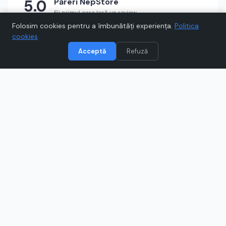
5.0
Păreri
NepStore
Fii primul care lasă un review
★
★
★
★
★
Scrie un review
Folosim cookies pentru a îmbunătăți experiența.
Politica
cookies
Acceptă
Refuză
Vizitează
NepStore
Când cumpărați prin link-uri de pe Voucher.ro, este posibil să
câștigăm un comision.
Catre magazinul online
www.nepstore.ro
Ce este
NepStore
?
Descoperă Nepstore, magazin online unde vei găsi
electronice, gadgeturi și accesorii pentru tech-ul de zi
cu zi. Poți profita de oferte frecvente și livrare rapidă, ca
să te bucuri mai repede de noile tale dispozitive.