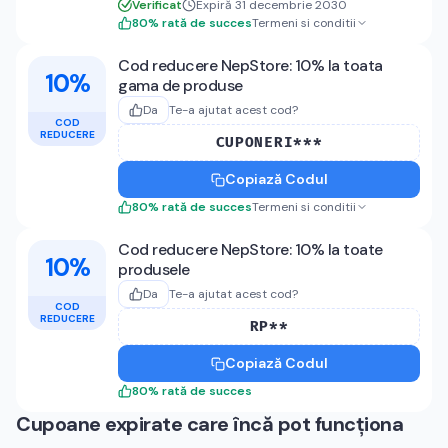
Verificat
Expiră 31 decembrie 2030
80
%
rată de succes
Termeni si conditii
Cod reducere NepStore: 10% la toata
10%
gama de produse
Da
Te-a ajutat acest cod?
COD
REDUCERE
CUPONERI***
Copiază Codul
80
%
rată de succes
Termeni si conditii
Cod reducere NepStore: 10% la toate
10%
produsele
Da
Te-a ajutat acest cod?
COD
REDUCERE
RP**
Copiază Codul
80
%
rată de succes
Cupoane expirate care încă pot funcționa