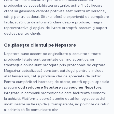
produselor cu accesibilitatea prețurilor, astfel încât fiecare
client să găsească variante potrivite atât pentru uz personal,
cât și pentru cadouri. Site-ul oferă o experiență de cumpărare
facilă, susținută de informații clare despre produse, imagini
reprezentative și opțiuni de livrare promptă, precum și suport
dedicat pentru clienți.
Ce găsește clientul pe Nepstore
Nepstore pune accent pe originalitate și securitate: toate
produsele listate sunt garantate ca fiind autentice, iar
tranzacțiile online sunt protejate prin protocoale de criptare.
Magazinul actualizează constant catalogul pentru a include
atât lansări noi, cât și produse clasice apreciate de public.
Pentru cumpărători interesați de oferte, există opțiuni speciale
precum
cod reducere Nepstore
sau
voucher Nepstore
,
integrate în campanii promoționale care facilitează economii
la achiziții. Platforma acordă atenție detaliilor logistice astfel
încât livrările să fie rapide și transparente, iar politicile de retur
și schimb să fie comunicate clar.