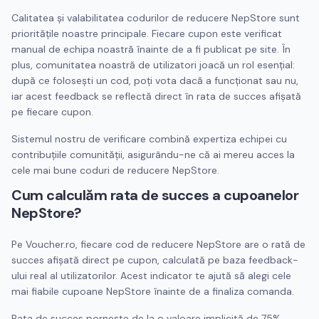
Calitatea și valabilitatea codurilor de reducere
NepStore
sunt
prioritățile noastre principale. Fiecare cupon este verificat
manual de echipa noastră înainte de a fi publicat pe site. În
plus, comunitatea noastră de utilizatori joacă un rol esențial:
după ce folosești un cod, poți vota dacă a funcționat sau nu,
iar acest feedback se reflectă direct în rata de succes afișată
pe fiecare cupon.
Sistemul nostru de verificare combină expertiza echipei cu
contribuțiile comunității, asigurându-ne că ai mereu acces la
cele mai bune coduri de reducere
NepStore
.
Cum calculăm rata de succes a cupoanelor
NepStore
?
Pe Voucher.ro, fiecare cod de reducere
NepStore
are o rată de
succes afișată direct pe cupon, calculată pe baza feedback-
ului real al utilizatorilor. Acest indicator te ajută să alegi cele
mai fiabile cupoane
NepStore
înainte de a finaliza comanda.
Rata de succes pornește de la o valoare implicită de 75%