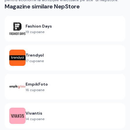
Magazine similare
NepStore
Fashion Days
19
cupoane
Trendyol
17
cupoane
EmpikFoto
16
cupoane
Vivantis
14
cupoane