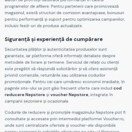
programelor de afiliere. Pentru partenerii care promovează
magazinul, există structuri de comision avantajoase, bonusuri
pentru performanță și suport pentru optimizarea campaniilor,
inclusiv feed-uri de produse actualizate.
Siguranță și experiență de cumpărare
Securitatea plăților și autenticitatea produselor sunt
garantate, iar platforma oferă informații detaliate despre
metodele de livrare și termene. Serviciul de relații cu clienții
este pregătit să răspundă solicitărilor și să ofere asistență
privind comenzile, returnările sau utilizarea codurilor
promoționale. Pentru cei care urmăresc economii imediate, în
paginile site-ului se pot găsi frecvent oferte care includ
cod
reducere Nepstore
și
voucher Nepstore
, integrate în
campanii sezoniere și ocazionale.
Codurile de reducere și promoțiile magazinului Nepstore pot fi
consultate și accesate prin intermediul platformei Voucher.ro,
unde sunt centralizate ofertele și voucher-ele disponibile
pentru economii la achizițiile efectuate pe site-ul Nepstore.