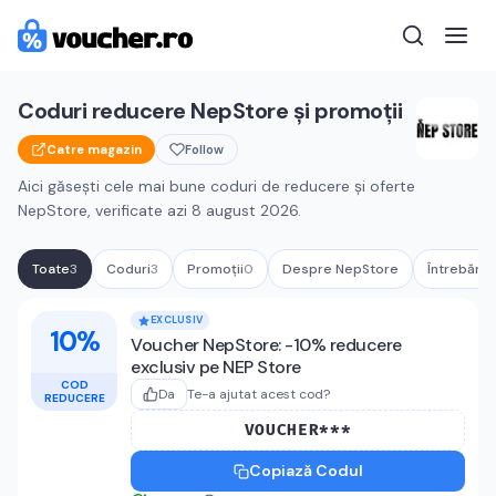
Coduri reducere
NepStore
și promoții
Catre magazin
Follow
Aici găsești cele mai bune coduri de reducere și oferte
NepStore
, verificate azi
8 august 2026
.
Toate
3
Coduri
3
Promoții
0
Despre
NepStore
Întrebări 
Cupoane active
NepStore
EXCLUSIV
10%
Voucher NepStore: -10% reducere
exclusiv pe NEP Store
COD
Da
Te-a ajutat acest cod?
REDUCERE
VOUCHER***
Copiază Codul