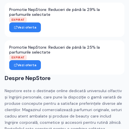
Promotie NepStore: Reduceri de până la 29% la
parfumurile selectate
EXPIRAT
Vezi oferta
Promotie NepStore: Reduceri de până la 25% la
parfumurile selectate
EXPIRAT
Vezi oferta
Despre
NepStore
Nepstore este o destinație online dedicată universului olfactiv
și îngrijirii personale, care pune la dispoziție o gamă variată de
produse concepute pentru a satisface preferințele diverse ale
clienților. Magazinul comercializează parfumuri originale, seturi
cadou atent ambalate și produse de beauty care includ
îngrijire corporală, cosmetice și accesorii pentru rutină zilnică.
Portofoliul este construit pentru a combina calitatea