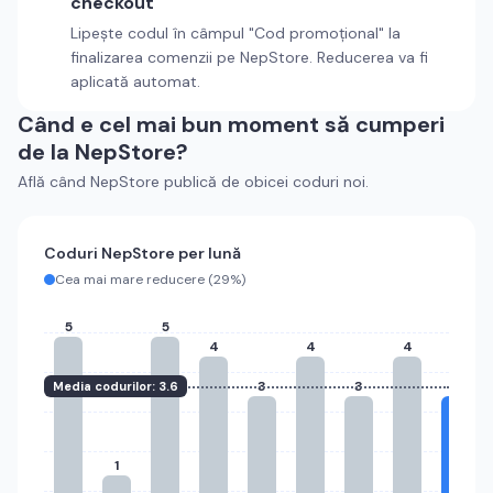
checkout
Lipește codul în câmpul "Cod promoțional" la
finalizarea comenzii pe
NepStore
. Reducerea va fi
aplicată automat.
Când e cel mai bun moment să cumperi
de la
NepStore
?
Află când
NepStore
publică de obicei coduri noi.
Coduri
NepStore
per lună
Cea mai mare reducere (
29%
)
5
5
4
4
4
3
3
3
Media codurilor:
3.6
1