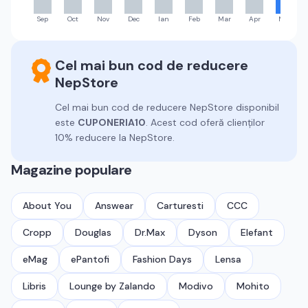
Sep
Oct
Nov
Dec
Ian
Feb
Mar
Apr
Mai
Cel mai bun cod de reducere
NepStore
Cel mai bun cod de reducere
NepStore
disponibil
este
CUPONERIA10
.
Acest cod oferă clienților
10% reducere la NepStore.
Magazine populare
About You
Answear
Carturesti
CCC
Cropp
Douglas
Dr.Max
Dyson
Elefant
eMag
ePantofi
Fashion Days
Lensa
Libris
Lounge by Zalando
Modivo
Mohito