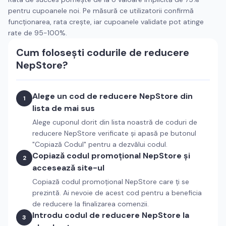
pentru cupoanele noi. Pe măsură ce utilizatorii confirmă
funcționarea, rata crește, iar cupoanele validate pot atinge
rate de 95-100%.
Cum folosești codurile de reducere
NepStore
?
Alege un cod de reducere
NepStore
din
1
lista de mai sus
Alege cuponul dorit din lista noastră de coduri de
reducere
NepStore
verificate și apasă pe butonul
"Copiază Codul" pentru a dezvălui codul.
Copiază codul promoțional
NepStore
și
2
accesează site-ul
Copiază codul promoțional
NepStore
care ți se
prezintă. Ai nevoie de acest cod pentru a beneficia
de reducere la finalizarea comenzii.
Introdu codul de reducere
NepStore
la
3