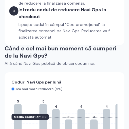
de reducere la finalizarea comenzii.
Introdu codul de reducere
Navi Gps
la
3
checkout
Lipește codul în câmpul "Cod promoțional" la
finalizarea comenzii pe
Navi Gps
. Reducerea va fi
aplicată automat.
Când e cel mai bun moment să cumperi
de la
Navi Gps
?
Află când
Navi Gps
publică de obicei coduri noi.
Coduri
Navi Gps
per lună
Cea mai mare reducere (
5%
)
5
5
5
4
4
4
3
3
Media codurilor:
3.6