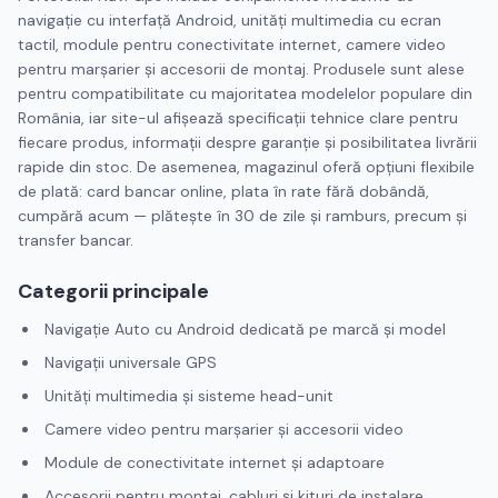
navigație cu interfață Android, unități multimedia cu ecran
tactil, module pentru conectivitate internet, camere video
pentru marșarier și accesorii de montaj. Produsele sunt alese
pentru compatibilitate cu majoritatea modelelor populare din
România, iar site-ul afișează specificații tehnice clare pentru
fiecare produs, informații despre garanție și posibilitatea livrării
rapide din stoc. De asemenea, magazinul oferă opțiuni flexibile
de plată: card bancar online, plata în rate fără dobândă,
cumpără acum — plătește în 30 de zile și ramburs, precum și
transfer bancar.
Categorii principale
Navigație Auto cu Android dedicată pe marcă și model
Navigații universale GPS
Unități multimedia și sisteme head-unit
Camere video pentru marșarier și accesorii video
Module de conectivitate internet și adaptoare
Accesorii pentru montaj, cabluri și kituri de instalare