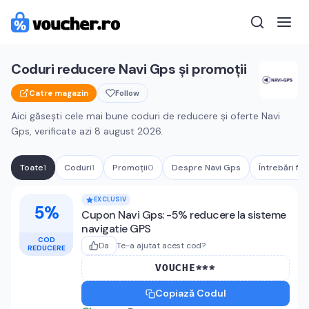
Coduri reducere
Navi Gps
și promoții
Catre magazin
Follow
Aici găsești cele mai bune coduri de reducere și oferte
Navi
Gps
, verificate azi
8 august 2026
.
Toate
1
Coduri
1
Promoții
0
Despre
Navi Gps
Întrebări fr
Cupoane active
Navi Gps
EXCLUSIV
5%
Cupon Navi Gps: -5% reducere la sisteme
navigatie GPS
COD
Da
Te-a ajutat acest cod?
REDUCERE
VOUCHE***
Copiază Codul