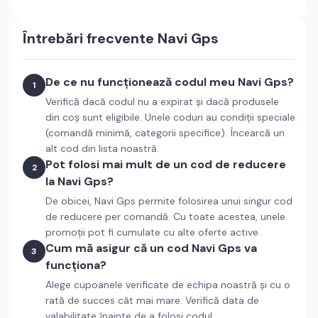
Întrebări frecvente
Navi Gps
De ce nu funcționează codul meu Navi Gps?
1
Verifică dacă codul nu a expirat și dacă produsele
din coș sunt eligibile. Unele coduri au condiții speciale
(comandă minimă, categorii specifice). Încearcă un
alt cod din lista noastră.
Pot folosi mai mult de un cod de reducere
2
la Navi Gps?
De obicei, Navi Gps permite folosirea unui singur cod
de reducere per comandă. Cu toate acestea, unele
promoții pot fi cumulate cu alte oferte active.
Cum mă asigur că un cod Navi Gps va
3
funcționa?
Alege cupoanele verificate de echipa noastră și cu o
rată de succes cât mai mare. Verifică data de
valabilitate înainte de a folosi codul.