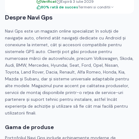
Verificat
Expiră 3 iulie 2029
80
%
rată de succes
Termeni si conditii
Despre
Navi Gps
Navi Gps este un magazin online specializat în soluții de
navigație auto, oferind atât navigații dedicate cu Android și
conexiune la internet, cât și accesorii compatibile pentru
sistemele GPS auto. Clienții pot găsi produse pentru
numeroase mărci de autovehicule, precum Volkswagen, Skoda,
Audi, BMW, Mercedes, Hyundai, Seat, Ford, Opel, Nissan,
Toyota, Land Rover, Dacia, Renault, Alfa Romeo, Honda, Kia,
Mazda și Subaru, dar și sisteme universale adaptabile pentru
alte modele. Magazinul pune accent pe calitatea produselor,
servicii de montaj disponibile printr-o rețea de service-uri
partenere și suport tehnic pentru instalare, astfel încât
experiența de achiziție și utilizare să fie cât mai facilă pentru
utilizatorii finali.
Gama de produse
Portofoliul Navi Gps include echipamente moderne de