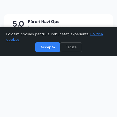
5.0
Păreri
Navi Gps
Fii primul care lasă un review
★
★
★
★
★
Scrie un review
Folosim cookies pentru a îmbunătăți experiența.
Politica
cookies
Acceptă
Refuză
Vizitează
Navi Gps
Când cumpărați prin link-uri de pe Voucher.ro, este posibil să
câștigăm un comision.
Catre magazinul online
navi-gps.ro
Ce este
Navi Gps
?
Descoperă Navi Gps, magazin specializat în
echipamente Auto Moto: sisteme GPS, camere auto,