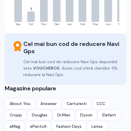
1
Sep
Oct
Nov
Dec
Ian
Feb
Mar
Apr
Mai
Cel mai bun cod de reducere
Navi
Gps
Cel mai bun cod de reducere
Navi Gps
disponibil
este
VOUCHERO5
.
Acest cod oferă clienților 5%
reducere la Navi Gps.
Magazine populare
About You
Answear
Carturesti
CCC
Cropp
Douglas
Dr.Max
Dyson
Elefant
eMag
ePantofi
Fashion Days
Lensa