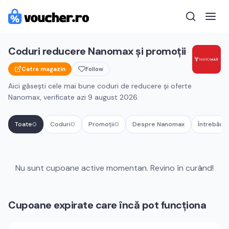
Coduri reducere
Nanomax
și promoții
Catre magazin
Follow
Aici găsești cele mai bune coduri de reducere și oferte
Nanomax
, verificate azi
9 august 2026
.
Toate
0
Coduri
0
Promoții
0
Despre
Nanomax
Întrebări 
Cupoane active
Nanomax
Nu sunt cupoane active momentan. Revino în curând!
Cupoane expirate care încă pot funcționa