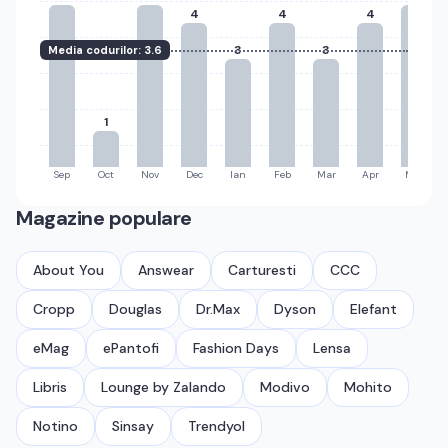
4
4
4
3
3
Media codurilor:
3.6
1
Sep
Oct
Nov
Dec
Ian
Feb
Mar
Apr
Mai
Magazine populare
About You
Answear
Carturesti
CCC
Cropp
Douglas
Dr.Max
Dyson
Elefant
eMag
ePantofi
Fashion Days
Lensa
Libris
Lounge by Zalando
Modivo
Mohito
Notino
Sinsay
Trendyol