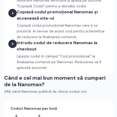
reducere
Nanomax
verificate și apasă pe butonul
"Copiază Codul" pentru a dezvălui codul.
Copiază codul promoțional
Nanomax
și
2
accesează site-ul
Copiază codul promoțional
Nanomax
care ți se
prezintă. Ai nevoie de acest cod pentru a beneficia
de reducere la finalizarea comenzii.
Introdu codul de reducere
Nanomax
la
3
checkout
Lipește codul în câmpul "Cod promoțional" la
finalizarea comenzii pe
Nanomax
. Reducerea va fi
aplicată automat.
Când e cel mai bun moment să cumperi
de la
Nanomax
?
Află când
Nanomax
publică de obicei coduri noi.
Coduri
Nanomax
per lună
5
5
5