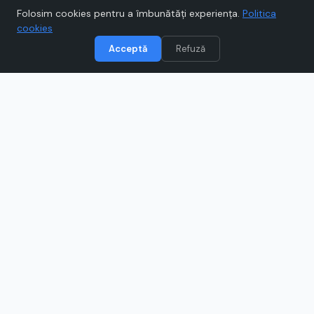
★
★
★
★
★
Scrie un review
Folosim cookies pentru a îmbunătăți experiența.
Politica
cookies
Acceptă
Refuză
Vizitează
Nanomax
Când cumpărați prin link-uri de pe Voucher.ro, este posibil să
câștigăm un comision.
Catre magazinul online
www.nanomax.ro
Ce este
Nanomax
?
Descoperă Nanomax, magazin specializat în produse
pentru casă și grădină – de la soluții de curățenie la
accesorii pentru întreținere și organizare. Aici vei găsi
branduri cunoscute, oferte frecvente și livrare rapidă, ca
să-ți echipezi locuința eficient. Poți profita de reduceri
folosind codurile disponibile pe Voucher.ro.