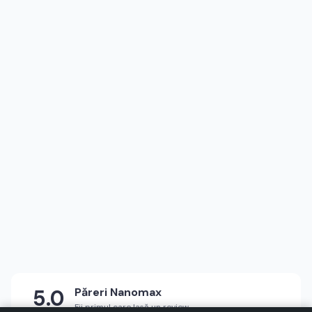
5.0
Păreri
Nanomax
Fii primul care lasă un review