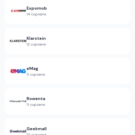
Expomob
14
cupoane
Klarstein
12
cupoane
eMag
11
cupoane
Rowenta
11
cupoane
Geekmall
10
cupoane