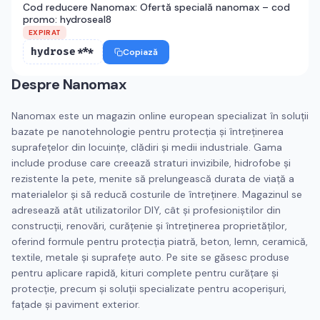
Cod reducere Nanomax: Ofertă specială nanomax – cod
promo: hydroseal8
EXPIRAT
hydrose***
Copiază
Despre
Nanomax
Nanomax este un magazin online european specializat în soluții
bazate pe nanotehnologie pentru protecția și întreținerea
suprafețelor din locuințe, clădiri și medii industriale. Gama
include produse care creează straturi invizibile, hidrofobe și
rezistente la pete, menite să prelungească durata de viață a
materialelor și să reducă costurile de întreținere. Magazinul se
adresează atât utilizatorilor DIY, cât și profesioniștilor din
construcții, renovări, curățenie și întreținerea proprietăților,
oferind formule pentru protecția piatră, beton, lemn, ceramică,
textile, metale și suprafețe auto. Pe site se găsesc produse
pentru aplicare rapidă, kituri complete pentru curățare și
protecție, precum și soluții specializate pentru acoperișuri,
fațade și paviment exterior.