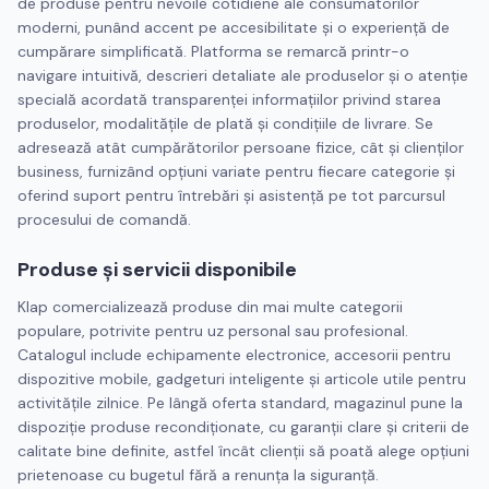
de produse pentru nevoile cotidiene ale consumatorilor
moderni, punând accent pe accesibilitate și o experiență de
cumpărare simplificată. Platforma se remarcă printr-o
navigare intuitivă, descrieri detaliate ale produselor și o atenție
specială acordată transparenței informațiilor privind starea
produselor, modalitățile de plată și condițiile de livrare. Se
adresează atât cumpărătorilor persoane fizice, cât și clienților
business, furnizând opțiuni variate pentru fiecare categorie și
oferind suport pentru întrebări și asistență pe tot parcursul
procesului de comandă.
Produse și servicii disponibile
Klap comercializează produse din mai multe categorii
populare, potrivite pentru uz personal sau profesional.
Catalogul include echipamente electronice, accesorii pentru
dispozitive mobile, gadgeturi inteligente și articole utile pentru
activitățile zilnice. Pe lângă oferta standard, magazinul pune la
dispoziție produse recondiționate, cu garanții clare și criterii de
calitate bine definite, astfel încât clienții să poată alege opțiuni
prietenoase cu bugetul fără a renunța la siguranță.