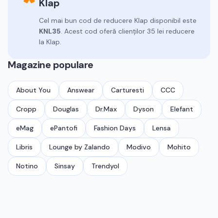
Klap
Cel mai bun cod de reducere
Klap
disponibil este
KNL35
.
Acest cod oferă clienților 35 lei reducere
la Klap.
Magazine populare
About You
Answear
Carturesti
CCC
Cropp
Douglas
Dr.Max
Dyson
Elefant
eMag
ePantofi
Fashion Days
Lensa
Libris
Lounge by Zalando
Modivo
Mohito
Notino
Sinsay
Trendyol