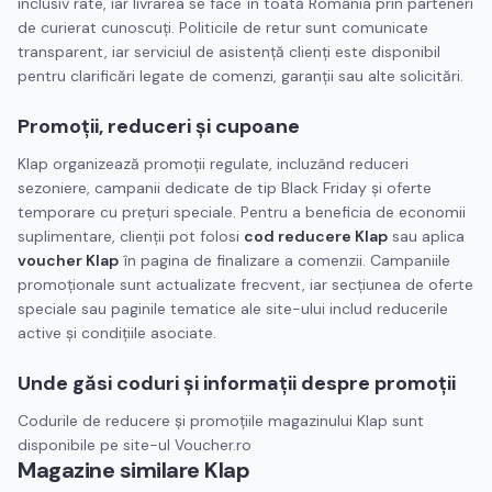
inclusiv rate, iar livrarea se face în toată România prin parteneri
de curierat cunoscuți. Politicile de retur sunt comunicate
transparent, iar serviciul de asistență clienți este disponibil
pentru clarificări legate de comenzi, garanții sau alte solicitări.
Promoții, reduceri și cupoane
Klap organizează promoții regulate, incluzând reduceri
sezoniere, campanii dedicate de tip Black Friday și oferte
temporare cu prețuri speciale. Pentru a beneficia de economii
suplimentare, clienții pot folosi
cod reducere Klap
sau aplica
voucher Klap
în pagina de finalizare a comenzii. Campaniile
promoționale sunt actualizate frecvent, iar secțiunea de oferte
speciale sau paginile tematice ale site-ului includ reducerile
active și condițiile asociate.
Unde găsi coduri și informații despre promoții
Codurile de reducere și promoțiile magazinului Klap sunt
disponibile pe site-ul Voucher.ro
Magazine similare
Klap