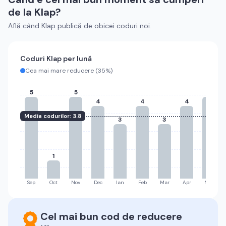
de la
Klap
?
Află când
Klap
publică de obicei coduri noi.
Coduri
Klap
per lună
Cea mai mare reducere (
35%
)
5
5
5
4
4
4
Media codurilor:
3.8
3
3
1
Sep
Oct
Nov
Dec
Ian
Feb
Mar
Apr
Mai
Cel mai bun cod de reducere