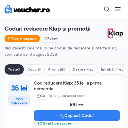
Coduri reducere
Klap
și promoții
Catre magazin
Follow
Aici găsești cele mai bune coduri de reducere și oferte
Klap
,
verificate azi
6 august 2026
.
Toate
3
Coduri
3
Promoții
0
Despre
Klap
Întrebări frecv
Cupoane active
Klap
Cod reducere Klap: 35 lei la prima
35 lei
comanda
Da
Te-a ajutat acest cod?
COD
REDUCERE
KNL**
Copiază Codul
80
%
rată de succes