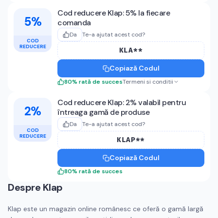
Cod reducere Klap: 5% la fiecare
5%
comanda
Da
Te-a ajutat acest cod?
COD
REDUCERE
KLA**
Copiază Codul
80
%
rată de succes
Termeni si conditii
Cod reducere Klap: 2% valabil pentru
2%
întreaga gamă de produse
Da
Te-a ajutat acest cod?
COD
REDUCERE
KLAP**
Copiază Codul
80
%
rată de succes
Despre
Klap
Klap este un magazin online românesc ce oferă o gamă largă