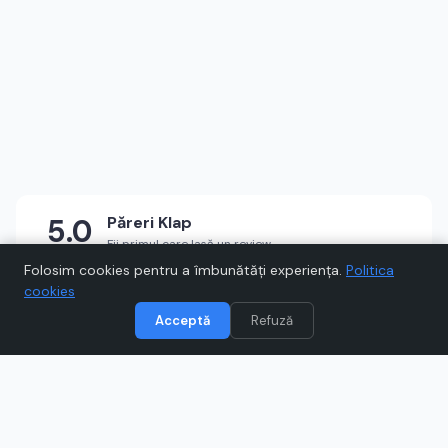
5.0
Păreri
Klap
Fii primul care lasă un review
★
★
★
★
★
Scrie un review
Folosim cookies pentru a îmbunătăți experiența.
Politica
cookies
Acceptă
Refuză
Vizitează
Klap
Când cumpărați prin link-uri de pe Voucher.ro, este posibil să
câștigăm un comision.
Catre magazinul online