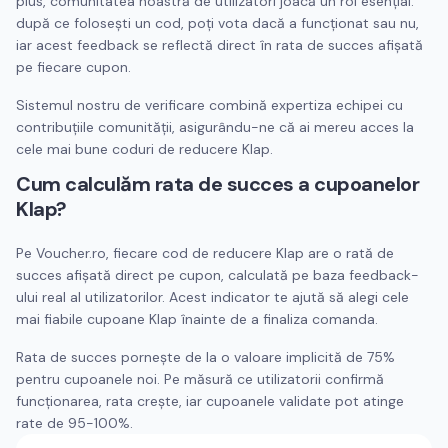
plus, comunitatea noastră de utilizatori joacă un rol esențial:
după ce folosești un cod, poți vota dacă a funcționat sau nu,
iar acest feedback se reflectă direct în rata de succes afișată
pe fiecare cupon.
Sistemul nostru de verificare combină expertiza echipei cu
contribuțiile comunității, asigurându-ne că ai mereu acces la
cele mai bune coduri de reducere
Klap
.
Cum calculăm rata de succes a cupoanelor
Klap
?
Pe Voucher.ro, fiecare cod de reducere
Klap
are o rată de
succes afișată direct pe cupon, calculată pe baza feedback-
ului real al utilizatorilor. Acest indicator te ajută să alegi cele
mai fiabile cupoane
Klap
înainte de a finaliza comanda.
Rata de succes pornește de la o valoare implicită de 75%
pentru cupoanele noi. Pe măsură ce utilizatorii confirmă
funcționarea, rata crește, iar cupoanele validate pot atinge
rate de 95-100%.