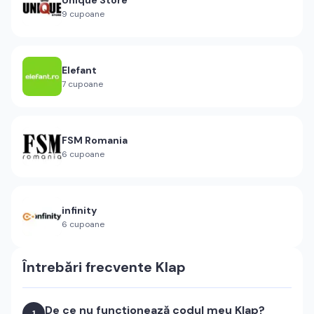
9
cupoane
Elefant
7
cupoane
FSM Romania
6
cupoane
infinity
6
cupoane
Întrebări frecvente
Klap
De ce nu funcționează codul meu Klap?
1