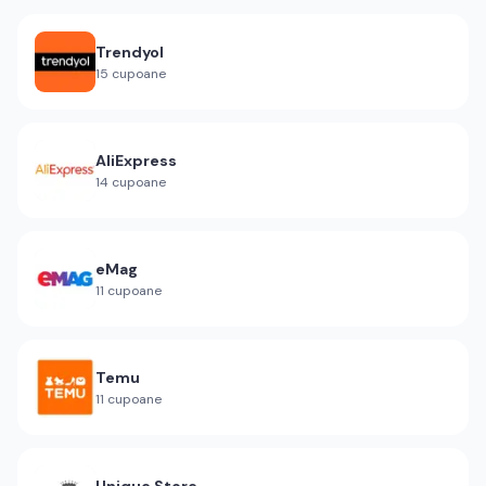
Trendyol
15
cupoane
AliExpress
14
cupoane
eMag
11
cupoane
Temu
11
cupoane
Unique Store