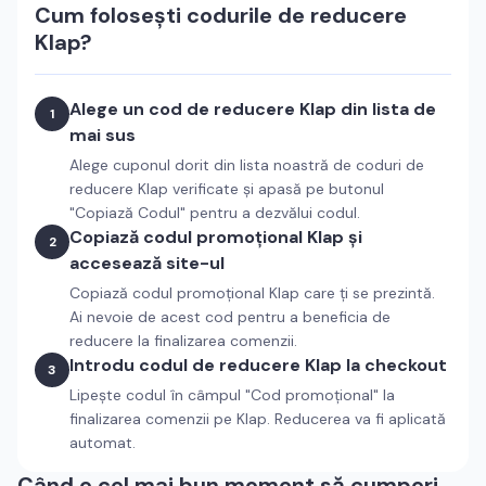
Cum folosești codurile de reducere
Klap
?
Alege un cod de reducere
Klap
din lista de
1
mai sus
Alege cuponul dorit din lista noastră de coduri de
reducere
Klap
verificate și apasă pe butonul
"Copiază Codul" pentru a dezvălui codul.
Copiază codul promoțional
Klap
și
2
accesează site-ul
Copiază codul promoțional
Klap
care ți se prezintă.
Ai nevoie de acest cod pentru a beneficia de
reducere la finalizarea comenzii.
Introdu codul de reducere
Klap
la checkout
3
Lipește codul în câmpul "Cod promoțional" la
finalizarea comenzii pe
Klap
. Reducerea va fi aplicată
automat.
Când e cel mai bun moment să cumperi