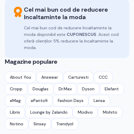
Cel mai bun cod de reducere
Incaltaminte la moda
Cel mai bun cod de reducere
Incaltaminte la
moda
disponibil este
CUPONESCU5
.
Acest cod
oferă clienților 5% reducere la Incaltaminte la
moda.
Magazine populare
About You
Answear
Carturesti
CCC
Cropp
Douglas
Dr.Max
Dyson
Elefant
eMag
ePantofi
Fashion Days
Lensa
Libris
Lounge by Zalando
Modivo
Mohito
Notino
Sinsay
Trendyol