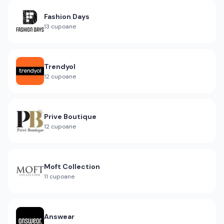
Fashion Days
13
cupoane
Trendyol
12
cupoane
Prive Boutique
12
cupoane
Moft Collection
11
cupoane
Answear