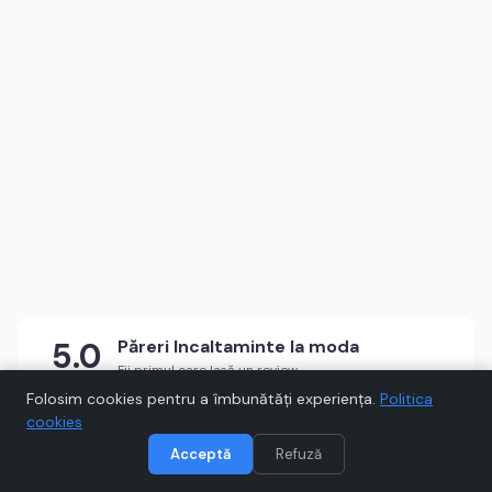
5.0
Păreri
Incaltaminte la moda
Fii primul care lasă un review
★
★
★
★
★
Scrie un review
Folosim cookies pentru a îmbunătăți experiența.
Politica
cookies
Acceptă
Refuză
Vizitează
Incaltaminte la moda