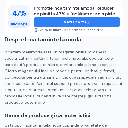
Promotie Incaltamintelamoda: Reduceri
47%
de până la 47% la încălțăminte din piele
naturală
Vezi Oferta
PROMOȚIE
Expiră 15 iunie 2027
Termeni si conditii
Despre
Incaltaminte la moda
Incaltamintelamoda este un magazin online românesc
specializat în încălțăminte din piele naturală, dedicat celor
care caută produse durabile, confortabile și bine executate.
Oferta magazinului include modele pentru bărbați și femei,
concepute pentru utilizare zilnică, ocazii speciale sau activități
sportice ușoare. Accentul se pune pe calitate, pe finisaje atent
lucrate și pe materiale premium, iar produsele provin din
fabricație locală, punând în valoare meșteșugul și tradiția
producției autohtone.
Gama de produse și caracteristici
Catalogul Incaltamintelamoda cuprinde o varietate de