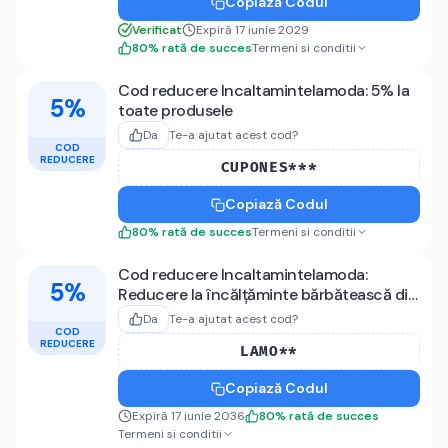
Copiază Codul
Verificat
Expiră 17 iunie 2029
80
%
rată de succes
Termeni si conditii
Cod reducere Incaltamintelamoda: 5% la
5%
toate produsele
Da
Te-a ajutat acest cod?
COD
REDUCERE
CUPONES***
Copiază Codul
80
%
rată de succes
Termeni si conditii
Cod reducere Incaltamintelamoda:
5%
Reducere la încălțăminte bărbătească din
piele naturală – Cod lamoda
Da
Te-a ajutat acest cod?
COD
REDUCERE
LAMO**
Copiază Codul
Expiră 17 iunie 2036
80
%
rată de succes
Termeni si conditii