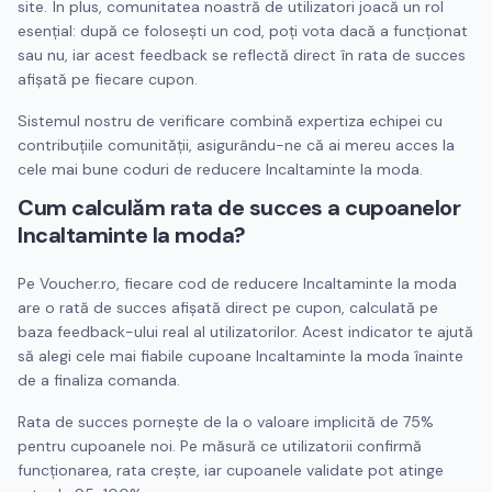
site. În plus, comunitatea noastră de utilizatori joacă un rol
esențial: după ce folosești un cod, poți vota dacă a funcționat
sau nu, iar acest feedback se reflectă direct în rata de succes
afișată pe fiecare cupon.
Sistemul nostru de verificare combină expertiza echipei cu
contribuțiile comunității, asigurându-ne că ai mereu acces la
cele mai bune coduri de reducere
Incaltaminte la moda
.
Cum calculăm rata de succes a cupoanelor
Incaltaminte la moda
?
Pe Voucher.ro, fiecare cod de reducere
Incaltaminte la moda
are o rată de succes afișată direct pe cupon, calculată pe
baza feedback-ului real al utilizatorilor. Acest indicator te ajută
să alegi cele mai fiabile cupoane
Incaltaminte la moda
înainte
de a finaliza comanda.
Rata de succes pornește de la o valoare implicită de 75%
pentru cupoanele noi. Pe măsură ce utilizatorii confirmă
funcționarea, rata crește, iar cupoanele validate pot atinge