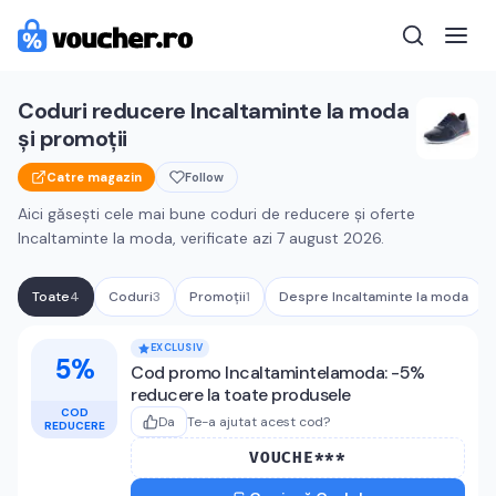
Coduri reducere
Incaltaminte la moda
și promoții
Catre magazin
Follow
Aici găsești cele mai bune coduri de reducere și oferte
Incaltaminte la moda
, verificate azi
7 august 2026
.
Toate
4
Coduri
3
Promoții
1
Despre
Incaltaminte la moda
Cupoane active
Incaltaminte la mod
EXCLUSIV
5%
Cod promo Incaltamintelamoda: -5%
reducere la toate produsele
COD
Da
Te-a ajutat acest cod?
REDUCERE
VOUCHE***