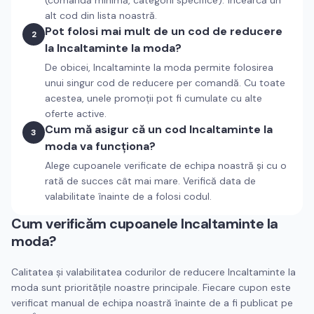
(comandă minimă, categorii specifice). Încearcă un
alt cod din lista noastră.
Pot folosi mai mult de un cod de reducere
2
la Incaltaminte la moda?
De obicei, Incaltaminte la moda permite folosirea
unui singur cod de reducere per comandă. Cu toate
acestea, unele promoții pot fi cumulate cu alte
oferte active.
Cum mă asigur că un cod Incaltaminte la
3
moda va funcționa?
Alege cupoanele verificate de echipa noastră și cu o
rată de succes cât mai mare. Verifică data de
valabilitate înainte de a folosi codul.
Cum verificăm cupoanele
Incaltaminte la
moda
?
Calitatea și valabilitatea codurilor de reducere
Incaltaminte la
moda
sunt prioritățile noastre principale. Fiecare cupon este
verificat manual de echipa noastră înainte de a fi publicat pe