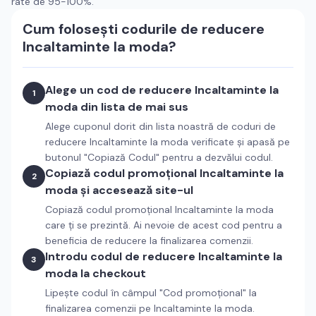
rate de 95-100%.
Cum folosești codurile de reducere
Incaltaminte la moda
?
Alege un cod de reducere
Incaltaminte la
1
moda
din lista de mai sus
Alege cuponul dorit din lista noastră de coduri de
reducere
Incaltaminte la moda
verificate și apasă pe
butonul "Copiază Codul" pentru a dezvălui codul.
Copiază codul promoțional
Incaltaminte la
2
moda
și accesează site-ul
Copiază codul promoțional
Incaltaminte la moda
care ți se prezintă. Ai nevoie de acest cod pentru a
beneficia de reducere la finalizarea comenzii.
Introdu codul de reducere
Incaltaminte la
3
moda
la checkout
Lipește codul în câmpul "Cod promoțional" la
finalizarea comenzii pe
Incaltaminte la moda
.