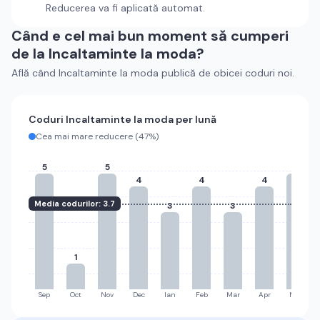
Reducerea va fi aplicată automat.
Când e cel mai bun moment să cumperi
de la
Incaltaminte la moda
?
Află când
Incaltaminte la moda
publică de obicei coduri noi.
Coduri
Incaltaminte la moda
per lună
Cea mai mare reducere (
47%
)
5
5
5
4
4
4
Media codurilor:
3.7
3
3
1
Sep
Oct
Nov
Dec
Ian
Feb
Mar
Apr
Mai