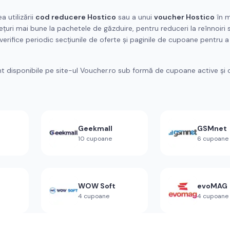
 utilizării
cod reducere Hostico
sau a unui
voucher Hostico
în 
rețuri mai bune la pachetele de găzduire, pentru reduceri la reînnoiri
ă verifice periodic secțiunile de oferte și paginile de cupoane pentru a
nt disponibile pe site-ul Voucher.ro sub formă de cupoane active și 
Geekmall
GSMnet
10
cupoane
6
cupoane
WOW Soft
evoMAG
4
cupoane
4
cupoane