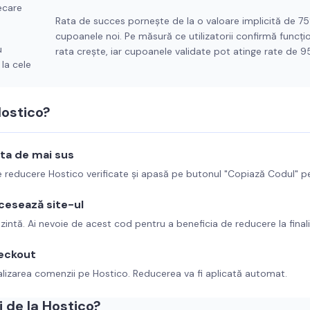
ecare
Rata de succes pornește de la o valoare implicită de 7
cupoanele noi. Pe măsură ce utilizatorii confirmă funcți
u
rata crește, iar cupoanele validate pot atinge rate de 
la cele
ostico
?
sta de mai sus
de reducere
Hostico
verificate și apasă pe butonul "Copiază Codul" p
cesează site-ul
ezintă. Ai nevoie de acest cod pentru a beneficia de reducere la final
eckout
alizarea comenzii pe
Hostico
. Reducerea va fi aplicată automat.
 de la
Hostico
?