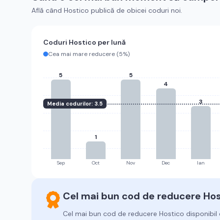
Află când
Hostico
publică de obicei coduri noi.
Coduri
Hostico
per lună
Cea mai mare reducere (
5%
)
5
5
4
3
Media codurilor:
3.5
1
Sep
Oct
Nov
Dec
Ian
Cel mai bun cod de reducere
Hos
Cel mai bun cod de reducere
Hostico
disponibil