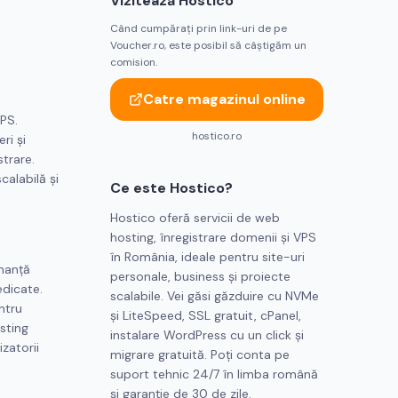
Vizitează
Hostico
Când cumpărați prin link-uri de pe
Voucher.ro, este posibil să câștigăm un
comision.
Catre magazinul online
VPS.
hostico.ro
ri și
strare.
calabilă și
Ce este
Hostico
?
Hostico oferă servicii de web
hosting, înregistrare domenii și VPS
în România, ideale pentru site-uri
manță
personale, business și proiecte
edicate.
scalabile. Vei găsi găzduire cu NVMe
ntru
și LiteSpeed, SSL gratuit, cPanel,
sting
instalare WordPress cu un click și
izatorii
migrare gratuită. Poți conta pe
suport tehnic 24/7 în limba română
și garanție de 30 de zile.