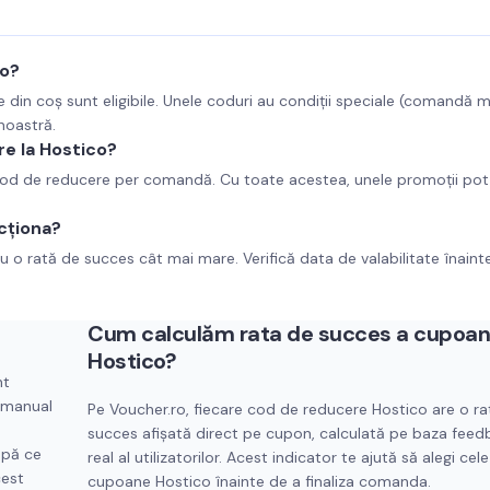
co?
e din coș sunt eligibile. Unele coduri au condiții speciale (comandă 
 noastră.
re la Hostico?
 cod de reducere per comandă. Cu toate acestea, unele promoții pot 
cționa?
u o rată de succes cât mai mare. Verifică data de valabilitate înaint
Cum calculăm rata de succes a cupoan
Hostico
?
nt
t manual
Pe Voucher.ro, fiecare cod de reducere
Hostico
are o ra
succes afișată direct pe cupon, calculată pe baza feed
upă ce
real al utilizatorilor. Acest indicator te ajută să alegi cele
cest
cupoane
Hostico
înainte de a finaliza comanda.