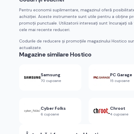
Pentru economii suplimentare, magazinul oferă posibilitatea
achiziției. Aceste instrumente sunt utile pentru a obține p
promoții punctuale. Utilizatorii interesați sunt încurajați s
cele mai recente reduceri.
Codurile de reducere și promoțiile magazinului Hostico su
actualizate.
Magazine similare
Hostico
Samsung
PC Garage
70
cupoane
15
cupoane
Cyber Folks
Chroot
6
cupoane
4
cupoane