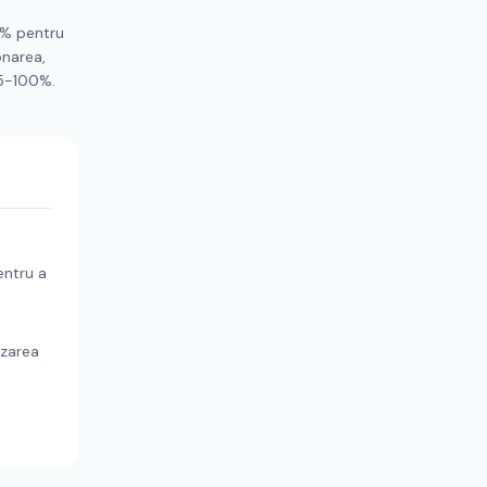
5% pentru
onarea,
95-100%.
entru a
izarea