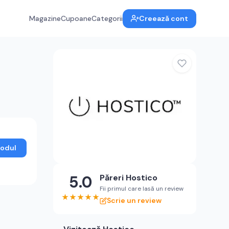
Magazine
Cupoane
Categorii
Creează cont
Codul
5.0
Păreri
Hostico
Fii primul care lasă un review
★
★
★
★
★
Scrie un review