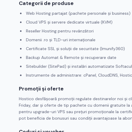
Categorii de produse
Web Hosting partajat (pachete personale și business)
Cloud VPS și servere dedicate virtuale (KVM)
Reseller Hosting pentru revânzători
Domenii .ro și TLD-uri internaționale
Certificate SSL și soluții de securitate (Imunify360)
Backup Automat & Remote și recuperare date
Sitebuilder (SitePad) și instalări automatizate Softacu
Instrumente de administrare: cPanel, CloudDNS, Hosti
Promoții și oferte
Hostico desfășoară promoții regulate destinarelor noi și cli
Friday, dar și oferte de tip pachete cu domenii gratuite la 
pentru upgrade-uri VPS sau prețuri promoționale la certificat
pot beneficia de bonusuri sau condiții avantajoase la ab
Coduri și voucher