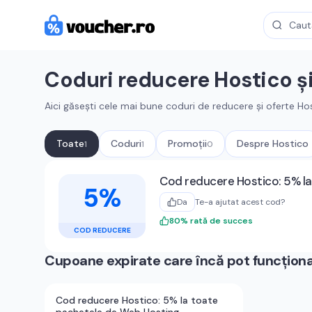
Coduri reducere
Hostico
ș
Aici găsești cele mai bune coduri de reducere și oferte
Ho
Toate
Coduri
Promoții
Despre
Hostico
1
1
0
Cupoane active
Hostico
Cod reducere Hostico: 5% l
5%
Da
Te-a ajutat acest cod?
80
%
rată de succes
COD REDUCERE
Cupoane expirate care încă pot funcțion
Cod reducere Hostico: 5% la toate