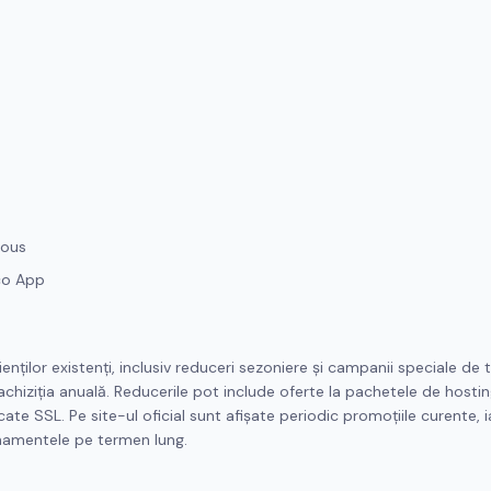
lous
co App
enților existenți, inclusiv reduceri sezoniere și campanii speciale de t
achiziția anuală. Reducerile pot include oferte la pachetele de hostin
e SSL. Pe site-ul oficial sunt afișate periodic promoțiile curente, iar
onamentele pe termen lung.