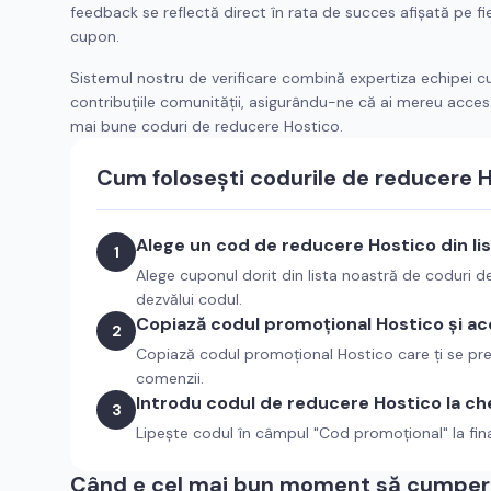
feedback se reflectă direct în rata de succes afișată pe fi
cupon.
Sistemul nostru de verificare combină expertiza echipei c
contribuțiile comunității, asigurându-ne că ai mereu acces 
mai bune coduri de reducere
Hostico
.
Cum folosești codurile de reducere
H
Alege un cod de reducere
Hostico
din li
1
Alege cuponul dorit din lista noastră de coduri 
dezvălui codul.
Copiază codul promoțional
Hostico
și ac
2
Copiază codul promoțional
Hostico
care ți se pr
comenzii.
Introdu codul de reducere
Hostico
la ch
3
Lipește codul în câmpul "Cod promoțional" la fin
Când e cel mai bun moment să cumperi