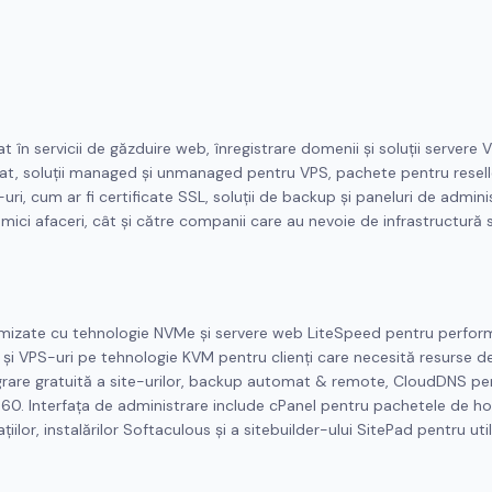
 în servicii de găzduire web, înregistrare domenii și soluții servere 
t, soluții managed și unmanaged pentru VPS, pachete pentru reselle
uri, cum ar fi certificate SSL, soluții de backup și paneluri de admini
i mici afaceri, cât și către companii care au nevoie de infrastructură s
imizate cu tehnologie NVMe și servere web LiteSpeed pentru perfor
, și VPS-uri pe tehnologie KVM pentru clienți care necesită resurse d
rare gratuită a site-urilor, backup automat & remote, CloudDNS pe
60. Interfața de administrare include cPanel pentru pachetele de ho
ilor, instalărilor Softaculous și a sitebuilder-ului SitePad pentru util