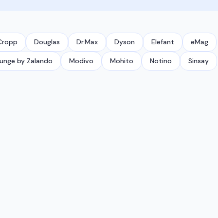
Cropp
Douglas
Dr.Max
Dyson
Elefant
eMag
unge by Zalando
Modivo
Mohito
Notino
Sinsay