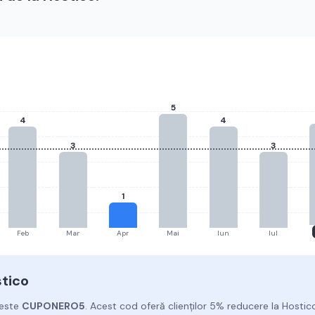
5
4
4
3
3
1
Feb
Mar
Apr
Mai
Iun
Iul
tico
 este
CUPONERO5
.
Acest cod oferă clienților 5% reducere la Hostic