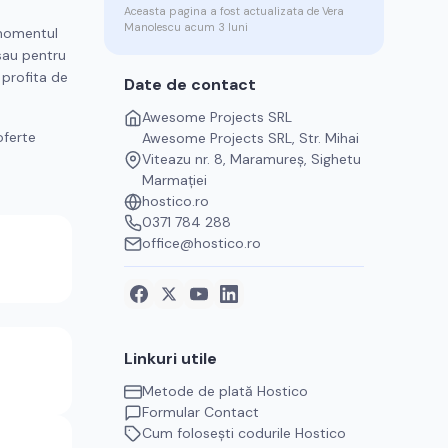
Aceasta pagina a fost actualizata de
Vera
Manolescu
acum 3 luni
momentul
 sau pentru
 profita de
Date de contact
Awesome Projects SRL
oferte
Awesome Projects SRL, Str. Mihai
Viteazu nr. 8, Maramureș, Sighetu
Marmației
hostico.ro
0371 784 288
office@hostico.ro
Linkuri utile
Metode de plată
Hostico
Formular Contact
Cum folosești codurile
Hostico