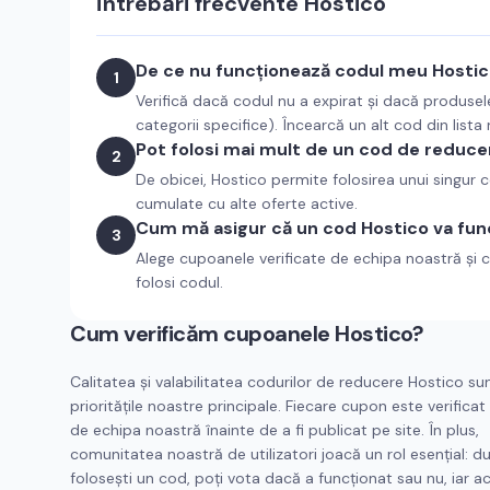
Întrebări frecvente
Hostico
De ce nu funcționează codul meu Hosti
1
Verifică dacă codul nu a expirat și dacă produsel
categorii specifice). Încearcă un alt cod din lista
Pot folosi mai mult de un cod de reduce
2
De obicei, Hostico permite folosirea unui singur
cumulate cu alte oferte active.
Cum mă asigur că un cod Hostico va fun
3
Alege cupoanele verificate de echipa noastră și c
folosi codul.
Cum verificăm cupoanele
Hostico
?
Calitatea și valabilitatea codurilor de reducere
Hostico
su
prioritățile noastre principale. Fiecare cupon este verifica
de echipa noastră înainte de a fi publicat pe site. În plus,
comunitatea noastră de utilizatori joacă un rol esențial: d
folosești un cod, poți vota dacă a funcționat sau nu, iar a