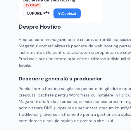
pachetele de Web Hosting
EXPIRAT
CUPONE***
Copiază
Despre
Hostico
Hostico este un magazin online și furnizor român specializat
Magazinul comercializează pachete de web hosting partaja
instrumente utile pentru dezvoltatori și proprietari de site-
Produsele sunt orientate atât către utilizatori individuali ș
fiabilă.
Descriere generală a produselor
Pe platforma Hostico se găsesc pachete de găzduire opt
crescută, pachete pentru WordPress cu instalare în 1 click
Magazinul oferă, de asemenea, servicii conexe precum mig
administrare DNS și opțiuni de securitate precum Imunify3
tradițional și diverse instrumente pentru gestionarea aplicați
care doresc o soluție rapidă de creare a site-ului.