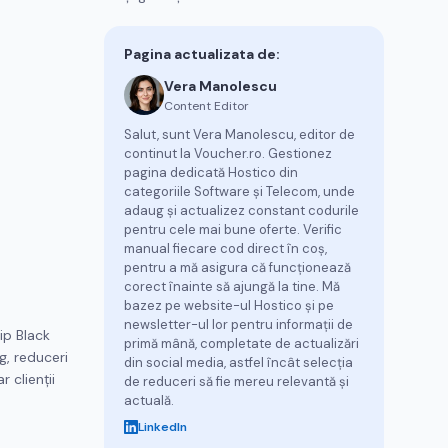
Pagina actualizata de:
Vera Manolescu
Content Editor
Salut, sunt Vera Manolescu, editor de
continut la Voucher.ro. Gestionez
pagina dedicată Hostico din
categoriile Software și Telecom, unde
adaug și actualizez constant codurile
pentru cele mai bune oferte. Verific
manual fiecare cod direct în coș,
pentru a mă asigura că funcționează
corect înainte să ajungă la tine. Mă
bazez pe website-ul Hostico și pe
newsletter-ul lor pentru informații de
ip Black
primă mână, completate de actualizări
g, reduceri
din social media, astfel încât selecția
 clienții
de reduceri să fie mereu relevantă și
actuală.
LinkedIn