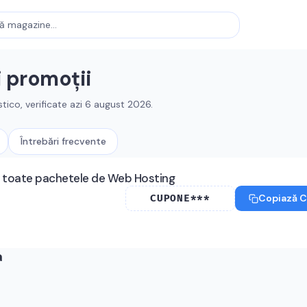
i promoții
stico
, verificate azi
6 august 2026
.
Întrebări frecvente
a toate pachetele de Web Hosting
Copiază 
CUPONE***
a