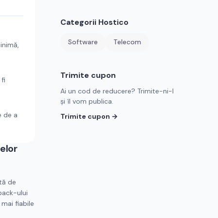
Categorii
Hostico
Software
Telecom
minimă,
Trimite cupon
fi
Ai un cod de reducere? Trimite-ni-l
și îl vom publica.
e de a
Trimite cupon →
elor
tă de
back-ului
 mai fiabile