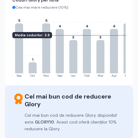
Coduri
Glory
per lună
Cea mai mare reducere (
10%
)
5
5
5
4
4
4
Media codurilor:
3.8
3
3
1
Sep
Oct
Nov
Dec
Ian
Feb
Mar
Apr
Mai
Cel mai bun cod de reducere
Glory
Cel mai bun cod de reducere
Glory
disponibil
este
GLORY10
.
Acest cod oferă clienților 10%
reducere la Glory.