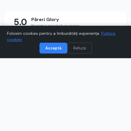
5.0
Păreri
Glory
Fii primul care lasă un review
★
★
★
★
★
Scrie un review
Folosim cookies pentru a îmbunătăți experiența.
Politica
cookies
Acceptă
Refuză
Vizitează
Glory
Când cumpărați prin link-uri de pe Voucher.ro, este posibil să
câștigăm un comision.
Catre magazinul online
www.glory.ro
Ce este
Glory
?
Descoperă Glory, magazin dedicat frumuseții, unde vei
găsi produse pentru îngrijirea pielii, machiaj și accesorii
de top. Poți alege din branduri cunoscute și colecții