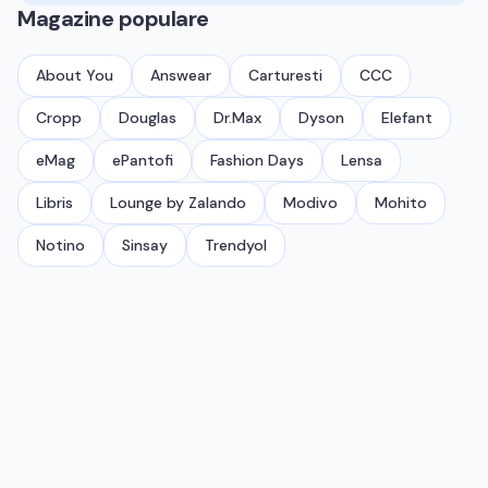
Magazine populare
About You
Answear
Carturesti
CCC
Cropp
Douglas
Dr.Max
Dyson
Elefant
eMag
ePantofi
Fashion Days
Lensa
Libris
Lounge by Zalando
Modivo
Mohito
Notino
Sinsay
Trendyol