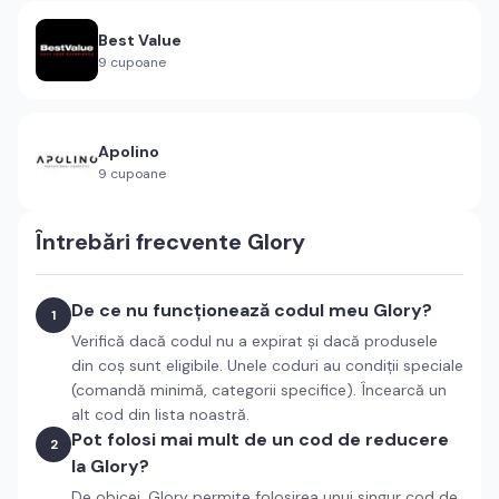
Best Value
9
cupoane
Apolino
9
cupoane
Întrebări frecvente
Glory
De ce nu funcționează codul meu Glory?
1
Verifică dacă codul nu a expirat și dacă produsele
din coș sunt eligibile. Unele coduri au condiții speciale
(comandă minimă, categorii specifice). Încearcă un
alt cod din lista noastră.
Pot folosi mai mult de un cod de reducere
2
la Glory?
De obicei, Glory permite folosirea unui singur cod de