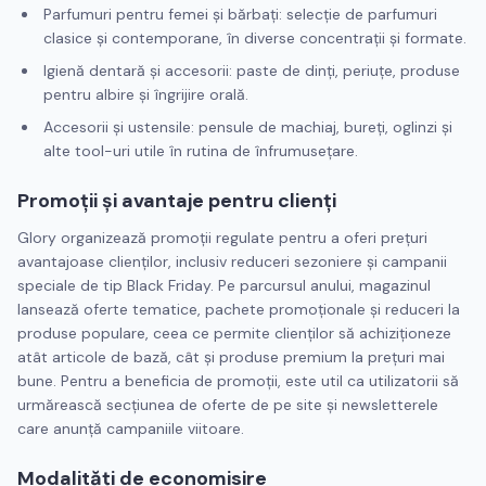
Parfumuri pentru femei și bărbați: selecție de parfumuri
clasice și contemporane, în diverse concentrații și formate.
Igienă dentară și accesorii: paste de dinți, periuțe, produse
pentru albire și îngrijire orală.
Accesorii și ustensile: pensule de machiaj, bureți, oglinzi și
alte tool-uri utile în rutina de înfrumusețare.
Promoții și avantaje pentru clienți
Glory organizează promoții regulate pentru a oferi prețuri
avantajoase clienților, inclusiv reduceri sezoniere și campanii
speciale de tip Black Friday. Pe parcursul anului, magazinul
lansează oferte tematice, pachete promoționale și reduceri la
produse populare, ceea ce permite clienților să achiziționeze
atât articole de bază, cât și produse premium la prețuri mai
bune. Pentru a beneficia de promoții, este util ca utilizatorii să
urmărească secțiunea de oferte de pe site și newsletterele
care anunță campaniile viitoare.
Modalități de economisire