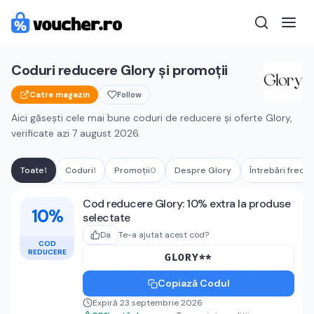
Coduri reducere
Glory
și promoții
Catre magazin
Follow
Aici găsești cele mai bune coduri de reducere și oferte
Glory
,
verificate azi
7 august 2026
.
Toate
1
Coduri
1
Promoții
0
Despre
Glory
Întrebări frecv
Cupoane active
Glory
Cod reducere Glory: 10% extra la produse
10%
selectate
Da
Te-a ajutat acest cod?
COD
REDUCERE
GLORY**
Copiază Codul
Expiră 23 septembrie 2026