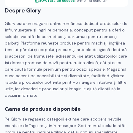
80
%
rată de succes
Termeni si conditii
Despre
Glory
Glory este un magazin online românesc dedicat produselor de
înfrumusețare și îngrijire personală, conceput pentru a oferi o
selecție variată de cosmetice și parfumuri pentru femei și
bărbați. Platforma reunește produse pentru machiaj, îngrijirea
tenului, părului și corpului, precum și articole de igienă dentară
și accesorii de frumusețe, adresându-se atât utilizatorilor care
își doresc produse de bază pentru rutina zilnică, cât și celor
care caută formule premium pentru ocazii speciale. Magazinul
pune accent pe accesibilitate și diversitate, facilitând găsirea
rapidă a produselor potrivite printr-o navigare intuitivă și filtre
utile, iar descrierile produselor și imaginile ajută clienții să ia
decizii informate.
Gama de produse disponibile
Pe Glory se regăsesc categorii extinse care acoperă nevoile
esențiale de îngrijire și înfrumusețare. Sortimentul include atât
produse pentru îngrijirea zilnică, cât și opțiuni specializate