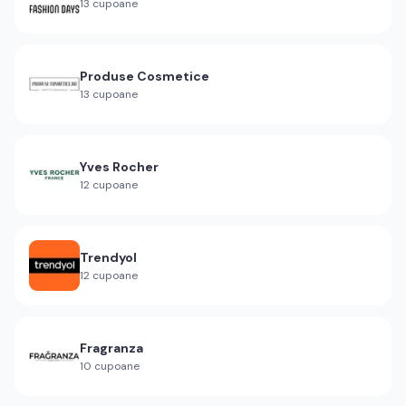
13
cupoane
Produse Cosmetice
13
cupoane
Yves Rocher
12
cupoane
Trendyol
12
cupoane
Fragranza
10
cupoane