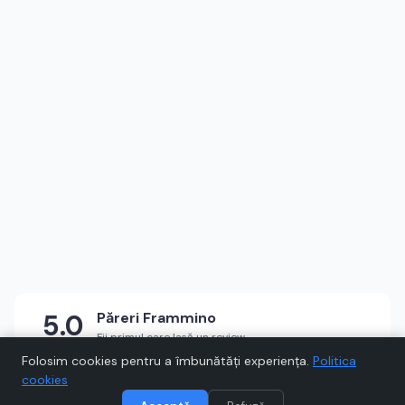
5.0
Păreri
Frammino
Fii primul care lasă un review
★
★
★
★
★
Scrie un review
Folosim cookies pentru a îmbunătăți experiența.
Politica
cookies