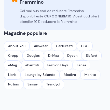
Frammino
Cel mai bun cod de reducere
Frammino
disponibil este
CUPOONERIA10
.
Acest cod oferă
clienților 10% reducere la Frammino.
Magazine populare
About You
Answear
Carturesti
CCC
Cropp
Douglas
Dr.Max
Dyson
Elefant
eMag
ePantofi
Fashion Days
Lensa
Libris
Lounge by Zalando
Modivo
Mohito
Notino
Sinsay
Trendyol