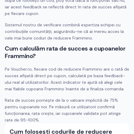
după ce folosești un cod, poți vota dacă a funcționat sau nu,
iar acest feedback se reflectă direct în rata de succes afișată
pe fiecare cupon.
Sistemul nostru de verificare combină expertiza echipei cu
contribuțiile comunității, asigurându-ne că ai mereu acces la
cele mai bune coduri de reducere
Frammino
.
Cum calculăm rata de succes a cupoanelor
Frammino
?
Pe Voucher.ro, fiecare cod de reducere
Frammino
are o rată de
succes afișată direct pe cupon, calculată pe baza feedback-
ului real al utilizatorilor. Acest indicator te ajută să alegi cele
mai fiabile cupoane
Frammino
înainte de a finaliza comanda.
Rata de succes pornește de la o valoare implicită de 75%
pentru cupoanele noi. Pe măsură ce utilizatorii confirmă
funcționarea, rata crește, iar cupoanele validate pot atinge
rate de 95-100%.
Cum folosești codurile de reducere