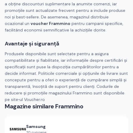
a obține discounturi suplimentare la anumite comenzi, iar
promoțiile sunt actualizate frecvent pentru a include produse
noi și best‑sellere. De asemenea, magazinul distribuie
ocazional un
voucher Frammino
pentru campanii specifice,
facilitând economii semnificative la achizițiile dorite.
Avantaje și siguranță
Produsele disponibile sunt selectate pentru a asigura
compatibilitate și fiabilitate, iar informațiile despre certificări și
specificații sunt puse la dispoziția cumpărătorilor pentru a
decide informat. Politicile comerciale și opțiunile de livrare sunt
concepute pentru a oferi o experiență de cumpărare simplă și
transparentă, însoțită de suport pentru clienți. Codurile de
reducere și promoțiile magazinului Frammino sunt disponibile
pe site‑ul Voucher.ro
Magazine similare
Frammino
Samsung
70
cupoane