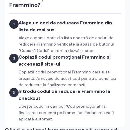
Frammino
?
Alege un cod de reducere
Frammino
din
1
lista de mai sus
Alege cuponul dorit din lista noastră de coduri de
reducere
Frammino
verificate și apasă pe butonul
"Copiază Codul" pentru a dezvălui codul.
Copiază codul promoțional
Frammino
și
2
accesează site-ul
Copiază codul promoțional
Frammino
care ți se
prezintă. Ai nevoie de acest cod pentru a beneficia
de reducere la finalizarea comenzii.
Introdu codul de reducere
Frammino
la
3
checkout
Lipește codul în câmpul "Cod promoțional" la
finalizarea comenzii pe
Frammino
. Reducerea va fi
aplicată automat.