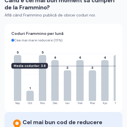
Când e cel mai bun moment să cumperi
de la
Frammino
?
Află când
Frammino
publică de obicei coduri noi.
Coduri
Frammino
per lună
Cea mai mare reducere (
15%
)
5
5
5
4
4
4
Media codurilor:
3.8
3
3
1
Sep
Oct
Nov
Dec
Ian
Feb
Mar
Apr
Mai
Cel mai bun cod de reducere