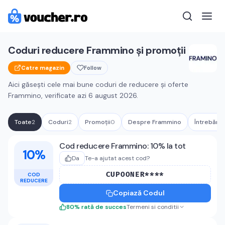
Coduri reducere
Frammino
și promoții
Catre magazin
Follow
Aici găsești cele mai bune coduri de reducere și oferte
Frammino
, verificate azi
6 august 2026
.
Toate
2
Coduri
2
Promoții
0
Despre
Frammino
Întrebări 
Cupoane active
Frammino
Cod reducere Frammino: 10% la tot
10%
Da
Te-a ajutat acest cod?
CUPOONER****
COD
REDUCERE
Copiază Codul
80
%
rată de succes
Termeni si conditii