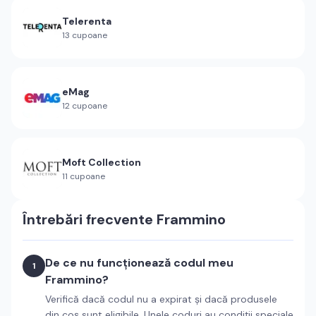
Telerenta
13
cupoane
eMag
12
cupoane
Moft Collection
11
cupoane
Întrebări frecvente
Frammino
De ce nu funcționează codul meu
1
Frammino?
Verifică dacă codul nu a expirat și dacă produsele
din coș sunt eligibile. Unele coduri au condiții speciale