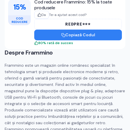
Cod reducere Frammino: 15% la toate
15%
produsele
Da
Te-a ajutat acest cod?
COD
REDUCERE
REDPRE***
Copiază Codul
80
%
rată de succes
Despre
Frammino
Frammino este un magazin online românesc specializat în
tehnologia smart și produsele electronice moderne și retro,
oferind o gamă variată pentru pasionații de conectivitate,
securitate și divertisment. Fiind activ în mediul online,
magazinul pune la dispoziție dispozitive plug & play, adaptoare
USB pentru Wi‑Fi și Bluetooth, console de jocuri cu jocuri
integrate și o selecție de accesorii smart pentru locuință.
Produsele comercializate vizează atât utilizatorii care caută
soluții practice pentru îmbunătățirea rețelelor și a comunicării,
cât și nostalgici sau colecționari ai gadgeturilor retro.
Frammino promovează compatibilitatea ușoară cu platforme