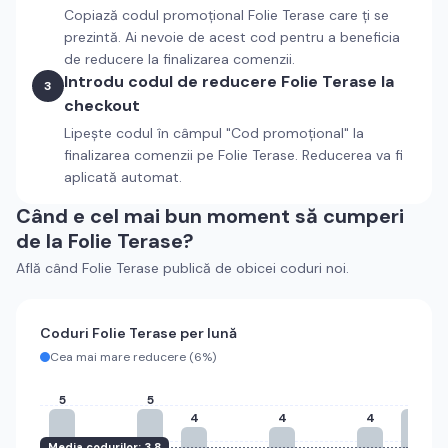
Copiază codul promoțional
Folie Terase
care ți se
prezintă. Ai nevoie de acest cod pentru a beneficia
de reducere la finalizarea comenzii.
Introdu codul de reducere
Folie Terase
la
3
checkout
Lipește codul în câmpul "Cod promoțional" la
finalizarea comenzii pe
Folie Terase
. Reducerea va fi
aplicată automat.
Când e cel mai bun moment să cumperi
de la
Folie Terase
?
Află când
Folie Terase
publică de obicei coduri noi.
Coduri
Folie Terase
per lună
Cea mai mare reducere (
6%
)
5
5
5
4
4
4
Media codurilor:
3.8