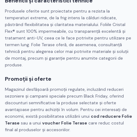
Beneficii și caracteristici tehnice
Produsele oferite sunt proiectate pentru a rezista la
temperaturi extreme, de la frig intens la călduri ridicate,
păstrând flexibilitatea și claritatea materialului. Foliile Cristal
Flex® sunt 100% impermeabile, cu transparență excelentă și
tratament anti-UV, ceea ce le face potrivite pentru utilizare pe
termen lung. Folie Terase oferă, de asemenea, consultanță
tehnică pentru alegerea celor mai potrivite materiale și soluții
de montaj, precum și garanție pentru anumite categorii de
produse.
Promoții și oferte
Magazinul desfășoară promoții regulate, incluzând reduceri
sezoniere și campanii speciale precum Black Friday, oferind
discounturi semnificative la produse selectate și oferte
avantajoase pentru achiziții în volum. Pentru cei interesați de
economii, există posibilitatea utilizării unui
cod reducere Folie
Terase
sau a unui
voucher Folie Terase
care reduc costul
final al produselor și accesoriilor.