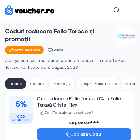
Coduri reducere
Folie Terase
și
promoții
Catre magazin
Follow
Aici găsești cele mai bune coduri de reducere și oferte
Folie
Terase
, verificate azi
8 august 2026
.
Toate
3
Coduri
3
Promoții
0
Despre
Folie Terase
Întrebă
Cupoane active
Folie Terase
Cod reducere Folie Terase: 5% la Folie
5%
Terasă Cristal Flex
Da
Te-a ajutat acest cod?
COD
REDUCERE
cuponer***
Copiază Codul