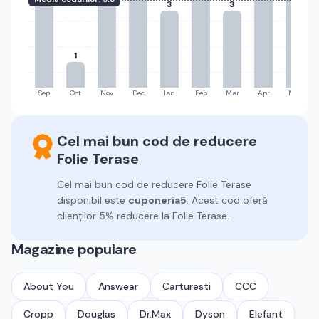
3
3
1
Sep
Oct
Nov
Dec
Ian
Feb
Mar
Apr
Mai
Cel mai bun cod de reducere
Folie Terase
Cel mai bun cod de reducere
Folie Terase
disponibil este
cuponeria5
.
Acest cod oferă
clienților 5% reducere la Folie Terase.
Magazine populare
About You
Answear
Carturesti
CCC
Cropp
Douglas
Dr.Max
Dyson
Elefant