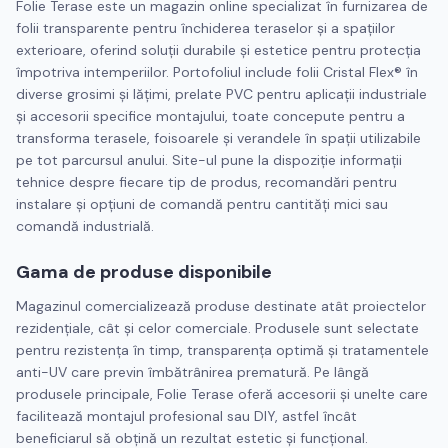
Folie Terase este un magazin online specializat în furnizarea de
folii transparente pentru închiderea teraselor și a spațiilor
exterioare, oferind soluții durabile și estetice pentru protecția
împotriva intemperiilor. Portofoliul include folii Cristal Flex® în
diverse grosimi și lățimi, prelate PVC pentru aplicații industriale
și accesorii specifice montajului, toate concepute pentru a
transforma terasele, foisoarele și verandele în spații utilizabile
pe tot parcursul anului. Site-ul pune la dispoziție informații
tehnice despre fiecare tip de produs, recomandări pentru
instalare și opțiuni de comandă pentru cantități mici sau
comandă industrială.
Gama de produse disponibile
Magazinul comercializează produse destinate atât proiectelor
rezidențiale, cât și celor comerciale. Produsele sunt selectate
pentru rezistența în timp, transparența optimă și tratamentele
anti-UV care previn îmbătrânirea prematură. Pe lângă
produsele principale, Folie Terase oferă accesorii și unelte care
facilitează montajul profesional sau DIY, astfel încât
beneficiarul să obțină un rezultat estetic și funcțional.