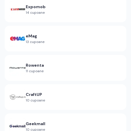
Expomob
14
cupoane
eMag
13
cupoane
Rowenta
11
cupoane
CraftUP
10
cupoane
Geekmall
10
cupoane