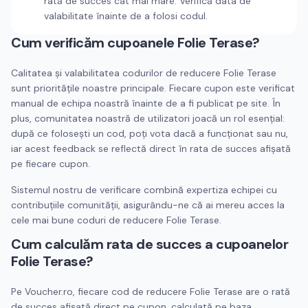
rată de succes cât mai mare. Verifică data de
valabilitate înainte de a folosi codul.
Cum verificăm cupoanele
Folie Terase
?
Calitatea și valabilitatea codurilor de reducere
Folie Terase
sunt prioritățile noastre principale. Fiecare cupon este verificat
manual de echipa noastră înainte de a fi publicat pe site. În
plus, comunitatea noastră de utilizatori joacă un rol esențial:
după ce folosești un cod, poți vota dacă a funcționat sau nu,
iar acest feedback se reflectă direct în rata de succes afișată
pe fiecare cupon.
Sistemul nostru de verificare combină expertiza echipei cu
contribuțiile comunității, asigurându-ne că ai mereu acces la
cele mai bune coduri de reducere
Folie Terase
.
Cum calculăm rata de succes a cupoanelor
Folie Terase
?
Pe Voucher.ro, fiecare cod de reducere
Folie Terase
are o rată
de succes afișată direct pe cupon, calculată pe baza