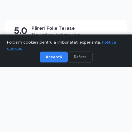
5.0
Păreri
Folie Terase
Fii primul care lasă un review
★
★
★
★
★
Scrie un review
Folosim cookies pentru a îmbunătăți experiența.
Politica
cookies
Acceptă
Refuză
Vizitează
Folie Terase
Când cumpărați prin link-uri de pe Voucher.ro, este posibil să
câștigăm un comision.
Catre magazinul online
folieterase.ro
Ce este
Folie Terase
?
Folie Terase este magazinul tău pentru folii transparente,
copertine și sisteme de închidere pentru terase,