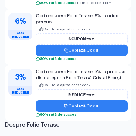
80
%
rată de succes
Termeni si conditii
Cod reducere Folie Terase: 6% la orice
6%
produs
Da
Te-a ajutat acest cod?
COD
REDUCERE
6CUPON***
Copiază Codul
80
%
rată de succes
Cod reducere Folie Terase: 3% la produse
3%
din categoria Folie Terasă Cristal Flex și
Prelată CoverPlan
Da
Te-a ajutat acest cod?
COD
REDUCERE
REDUCE***
Copiază Codul
80
%
rată de succes
Despre
Folie Terase