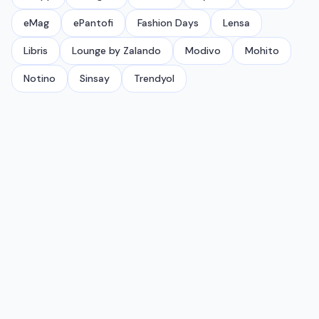
eMag
ePantofi
Fashion Days
Lensa
Libris
Lounge by Zalando
Modivo
Mohito
Notino
Sinsay
Trendyol