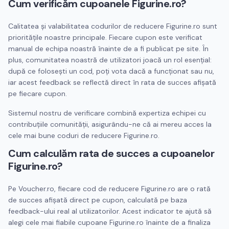
Cum verificăm cupoanele
Figurine.ro
?
Calitatea și valabilitatea codurilor de reducere
Figurine.ro
sunt
prioritățile noastre principale. Fiecare cupon este verificat
manual de echipa noastră înainte de a fi publicat pe site. În
plus, comunitatea noastră de utilizatori joacă un rol esențial:
după ce folosești un cod, poți vota dacă a funcționat sau nu,
iar acest feedback se reflectă direct în rata de succes afișată
pe fiecare cupon.
Sistemul nostru de verificare combină expertiza echipei cu
contribuțiile comunității, asigurându-ne că ai mereu acces la
cele mai bune coduri de reducere
Figurine.ro
.
Cum calculăm rata de succes a cupoanelor
Figurine.ro
?
Pe Voucher.ro, fiecare cod de reducere
Figurine.ro
are o rată
de succes afișată direct pe cupon, calculată pe baza
feedback-ului real al utilizatorilor. Acest indicator te ajută să
alegi cele mai fiabile cupoane
Figurine.ro
înainte de a finaliza