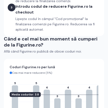
de reducere la finalizarea comenzii.
Introdu codul de reducere
Figurine.ro
la
3
checkout
Lipește codul în câmpul "Cod promoțional" la
finalizarea comenzii pe
Figurine.ro
. Reducerea va fi
aplicată automat.
Când e cel mai bun moment să cumperi
de la
Figurine.ro
?
Află când
Figurine.ro
publică de obicei coduri noi.
Coduri
Figurine.ro
per lună
Cea mai mare reducere (
5%
)
5
5
5
4
4
4
Media codurilor:
3.8
3
3