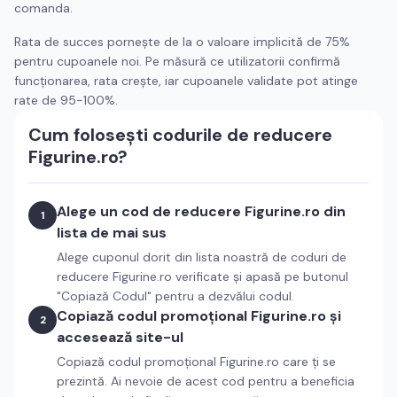
comanda.
Rata de succes pornește de la o valoare implicită de 75%
pentru cupoanele noi. Pe măsură ce utilizatorii confirmă
funcționarea, rata crește, iar cupoanele validate pot atinge
rate de 95-100%.
Cum folosești codurile de reducere
Figurine.ro
?
Alege un cod de reducere
Figurine.ro
din
1
lista de mai sus
Alege cuponul dorit din lista noastră de coduri de
reducere
Figurine.ro
verificate și apasă pe butonul
"Copiază Codul" pentru a dezvălui codul.
Copiază codul promoțional
Figurine.ro
și
2
accesează site-ul
Copiază codul promoțional
Figurine.ro
care ți se
prezintă. Ai nevoie de acest cod pentru a beneficia