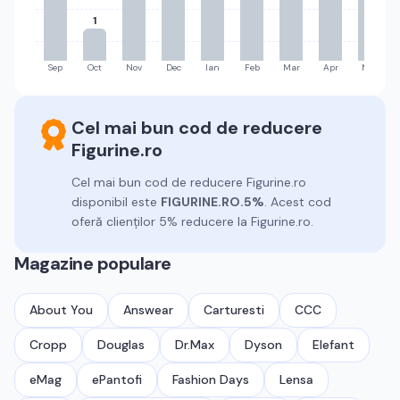
1
Sep
Oct
Nov
Dec
Ian
Feb
Mar
Apr
Mai
Cel mai bun cod de reducere
Figurine.ro
Cel mai bun cod de reducere
Figurine.ro
disponibil este
FIGURINE.RO.5%
.
Acest cod
oferă clienților 5% reducere la Figurine.ro.
Magazine populare
About You
Answear
Carturesti
CCC
Cropp
Douglas
Dr.Max
Dyson
Elefant
eMag
ePantofi
Fashion Days
Lensa