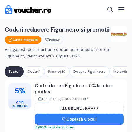
Coduri reducere
Figurine.ro
și promoții
Catre magazin
Follow
Aici găsești cele mai bune coduri de reducere și oferte
Figurine.ro
, verificate azi
7 august 2026
.
Toate
1
Coduri
1
Promoții
0
Despre
Figurine.ro
Întrebări 
Cupoane active
Figurine.ro
Cod reducere Figurine.ro: 5% la orice
5%
produs
Da
Te-a ajutat acest cod?
COD
REDUCERE
FIGURINE.R****
Copiază Codul
80
%
rată de succes