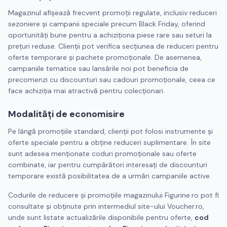
Magazinul afișează frecvent promoții regulate, inclusiv reduceri
sezoniere și campanii speciale precum Black Friday, oferind
oportunități bune pentru a achiziționa piese rare sau seturi la
prețuri reduse. Clienții pot verifica secțiunea de reduceri pentru
oferte temporare și pachete promoționale. De asemenea,
campaniile tematice sau lansările noi pot beneficia de
precomenzi cu discounturi sau cadouri promoționale, ceea ce
face achiziția mai atractivă pentru colecționari.
Modalități de economisire
Pe lângă promoțiile standard, clienții pot folosi instrumente și
oferte speciale pentru a obține reduceri suplimentare. În site
sunt adesea menționate coduri promoționale sau oferte
combinate, iar pentru cumpărători interesați de discounturi
temporare există posibilitatea de a urmări campaniile active.
Codurile de reducere și promoțiile magazinului Figurine.ro pot fi
consultate și obținute prin intermediul site-ului Voucher.ro,
unde sunt listate actualizările disponibile pentru oferte,
cod