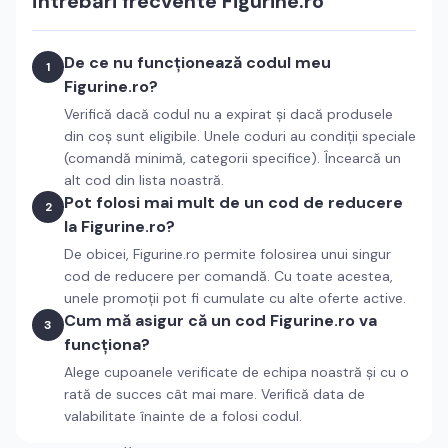
Întrebări frecvente
Figurine.ro
De ce nu funcționează codul meu
1
Figurine.ro?
Verifică dacă codul nu a expirat și dacă produsele
din coș sunt eligibile. Unele coduri au condiții speciale
(comandă minimă, categorii specifice). Încearcă un
alt cod din lista noastră.
Pot folosi mai mult de un cod de reducere
2
la Figurine.ro?
De obicei, Figurine.ro permite folosirea unui singur
cod de reducere per comandă. Cu toate acestea,
unele promoții pot fi cumulate cu alte oferte active.
Cum mă asigur că un cod Figurine.ro va
3
funcționa?
Alege cupoanele verificate de echipa noastră și cu o
rată de succes cât mai mare. Verifică data de
valabilitate înainte de a folosi codul.