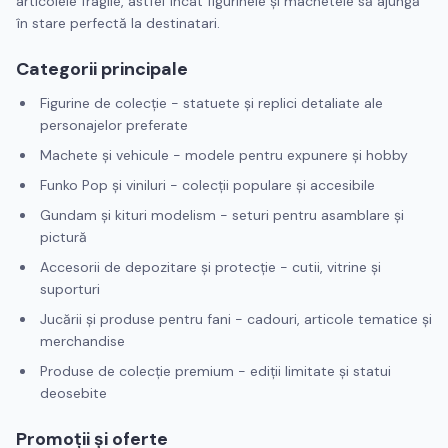
articolele fragile, astfel încât figurinele și machetele să ajungă
în stare perfectă la destinatari.
Categorii principale
Figurine de colecție - statuete și replici detaliate ale
personajelor preferate
Machete și vehicule - modele pentru expunere și hobby
Funko Pop și viniluri - colecții populare și accesibile
Gundam și kituri modelism - seturi pentru asamblare și
pictură
Accesorii de depozitare și protecție - cutii, vitrine și
suporturi
Jucării și produse pentru fani - cadouri, articole tematice și
merchandise
Produse de colecție premium - ediții limitate și statui
deosebite
Promoții și oferte