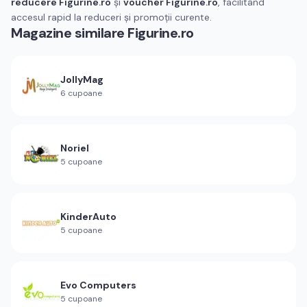
reducere Figurine.ro
și
voucher Figurine.ro
, facilitând
accesul rapid la reduceri și promoții curente.
Magazine similare
Figurine.ro
JollyMag
6
cupoane
Noriel
5
cupoane
KinderAuto
5
cupoane
Evo Computers
5
cupoane