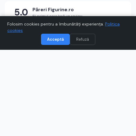
5.0
Păreri
Figurine.ro
Fii primul care lasă un review
★
★
★
★
★
Scrie un review
Folosim cookies pentru a îmbunătăți experiența.
Politica
cookies
Acceptă
Refuză
Vizitează
Figurine.ro
Când cumpărați prin link-uri de pe Voucher.ro, este posibil să
câștigăm un comision.
Catre magazinul online
www.figurine.ro
Ce este
Figurine.ro
?
Descoperă Figurine.ro, magazin dedicat pasionaților de
jocuri, unde vei găsi figurine colecționabile, seturi
tematice și accesorii inspirate din francize populare. Poți
alege rapid cadoul perfect sau să-ți completezi colecția,
beneficiind de stoc actualizat și livrare rapidă.