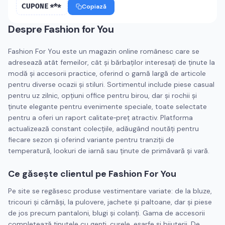
CUPONE***
Copiază
Despre
Fashion for You
Fashion For You este un magazin online românesc care se
adresează atât femeilor, cât și bărbaților interesați de ținute la
modă și accesorii practice, oferind o gamă largă de articole
pentru diverse ocazii și stiluri. Sortimentul include piese casual
pentru uz zilnic, opțiuni office pentru birou, dar și rochii și
ținute elegante pentru evenimente speciale, toate selectate
pentru a oferi un raport calitate‑preț atractiv. Platforma
actualizează constant colecțiile, adăugând noutăți pentru
fiecare sezon și oferind variante pentru tranziții de
temperatură, lookuri de iarnă sau ținute de primăvară și vară.
Ce găsește clientul pe Fashion For You
Pe site se regăsesc produse vestimentare variate: de la bluze,
tricouri și cămăși, la pulovere, jachete și paltoane, dar și piese
de jos precum pantaloni, blugi și colanți. Gama de accesorii
completează ținutele cu genți, curele, eșarfe și bijuterii. De