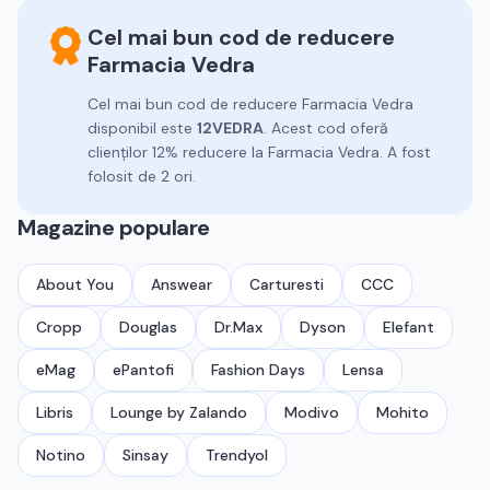
Cel mai bun cod de reducere
Farmacia Vedra
Cel mai bun cod de reducere
Farmacia Vedra
disponibil este
12VEDRA
.
Acest cod oferă
clienților 12% reducere la Farmacia Vedra.
A fost
folosit de 2 ori.
Magazine populare
About You
Answear
Carturesti
CCC
Cropp
Douglas
Dr.Max
Dyson
Elefant
eMag
ePantofi
Fashion Days
Lensa
Libris
Lounge by Zalando
Modivo
Mohito
Notino
Sinsay
Trendyol