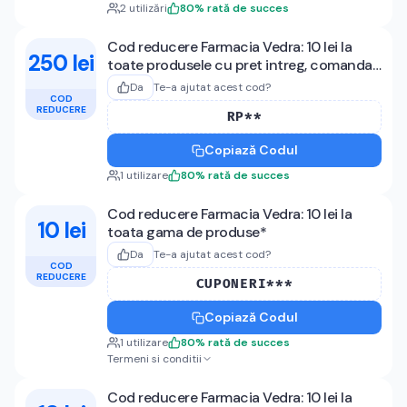
2
utilizări
80
%
rată de succes
Cod reducere Farmacia Vedra: 10 lei la
250 lei
toate produsele cu pret intreg, comanda
min 250 lei
Da
Te-a ajutat acest cod?
COD
REDUCERE
RP**
Copiază Codul
1
utilizare
80
%
rată de succes
Cod reducere Farmacia Vedra: 10 lei la
10 lei
toata gama de produse*
Da
Te-a ajutat acest cod?
COD
REDUCERE
CUPONERI***
Copiază Codul
1
utilizare
80
%
rată de succes
Termeni si conditii
Cod reducere Farmacia Vedra: 10 lei la