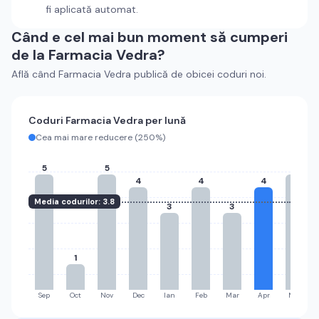
fi aplicată automat.
Când e cel mai bun moment să cumperi
de la
Farmacia Vedra
?
Află când
Farmacia Vedra
publică de obicei coduri noi.
Coduri
Farmacia Vedra
per lună
Cea mai mare reducere (
250%
)
5
5
5
4
4
4
Media codurilor:
3.8
3
3
1
Sep
Oct
Nov
Dec
Ian
Feb
Mar
Apr
Mai