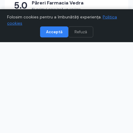
5.0
Păreri
Farmacia Vedra
Fii primul care lasă un review
★
★
★
★
★
Scrie un review
Folosim cookies pentru a îmbunătăți experiența.
Politica
cookies
Acceptă
Refuză
Vizitează
Farmacia Vedra
Când cumpărați prin link-uri de pe Voucher.ro, este posibil să
câștigăm un comision.
Catre magazinul online
farmaciavedra.ro
Ce este
Farmacia Vedra
?
Farmacia Vedra este o farmacie online dedicată
sănătății, unde vei găsi suplimente, OTC-uri, cosmetice
dermatologice, produse naturiste și dispozitive
medicale. Poți descoperi branduri internaționale atent
selectate și oferte periodice pentru economii inteligente
la comenzile tale. Explorează soluții pentru imunitate,