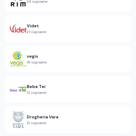
24
cupoane
Videt
21
cupoane
vegis
16
cupoane
Bebe Tei
12
cupoane
Drogheria Vara
12
cupoane