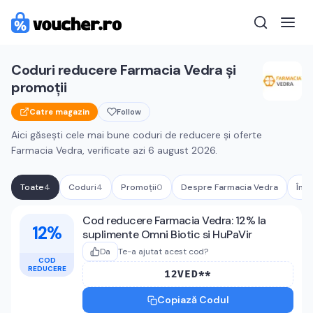
Coduri reducere
Farmacia Vedra
și
promoții
Catre magazin
Follow
Aici găsești cele mai bune coduri de reducere și oferte
Farmacia Vedra
, verificate azi
6 august 2026
.
Toate
4
Coduri
4
Promoții
0
Despre
Farmacia Vedra
Într
Cupoane active
Farmacia Vedra
Cod reducere Farmacia Vedra: 12% la
12%
suplimente Omni Biotic si HuPaVir
Da
Te-a ajutat acest cod?
COD
REDUCERE
12VED**
Copiază Codul