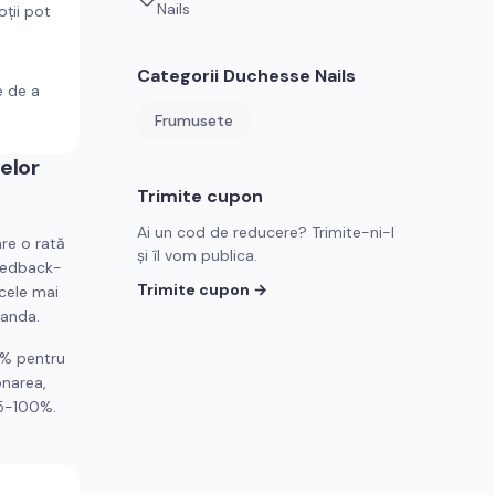
Nails
ții pot
Categorii
Duchesse Nails
e de a
Frumusete
elor
Trimite cupon
Ai un cod de reducere? Trimite-ni-l
re o rată
și îl vom publica.
feedback-
Trimite cupon →
 cele mai
manda.
5% pentru
onarea,
95-100%.