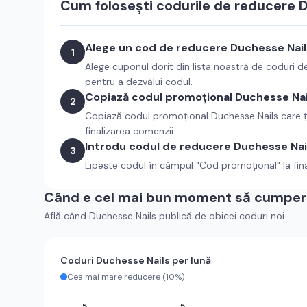
Cum folosești codurile de reducere
D
Alege un cod de reducere
Duchesse Nail
1
Alege cuponul dorit din lista noastră de coduri 
pentru a dezvălui codul.
Copiază codul promoțional
Duchesse Nai
2
Copiază codul promoțional
Duchesse Nails
care ț
finalizarea comenzii.
Introdu codul de reducere
Duchesse Nai
3
Lipește codul în câmpul "Cod promoțional" la fin
Când e cel mai bun moment să cumperi
Află când
Duchesse Nails
publică de obicei coduri noi.
Coduri
Duchesse Nails
per lună
Cea mai mare reducere (
10%
)
5
5