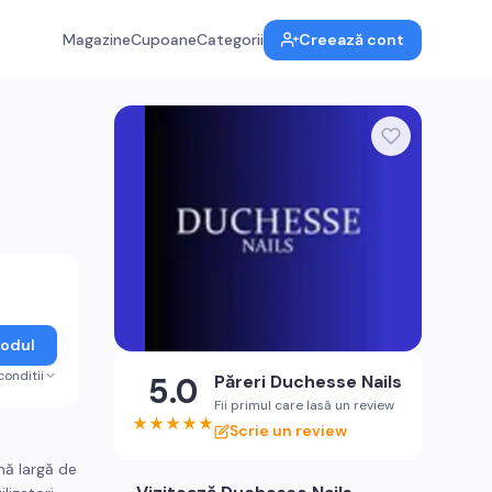
Magazine
Cupoane
Categorii
Creează cont
Codul
conditii
5.0
Păreri
Duchesse Nails
Fii primul care lasă un review
★
★
★
★
★
Scrie un review
mă largă de