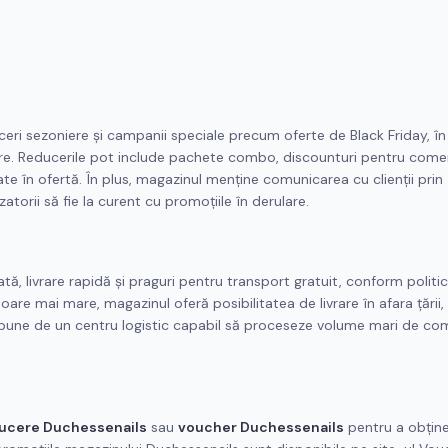
ceri sezoniere și campanii speciale precum oferte de Black Friday, în
lare. Reducerile pot include pachete combo, discounturi pentru come
ate în ofertă. În plus, magazinul menține comunicarea cu clienții prin
zatorii să fie la curent cu promoțiile în derulare.
, livrare rapidă și praguri pentru transport gratuit, conform politici
are mai mare, magazinul oferă posibilitatea de livrare în afara țării, 
spune de un centru logistic capabil să proceseze volume mari de co
ucere Duchessenails
sau
voucher Duchessenails
pentru a obțin