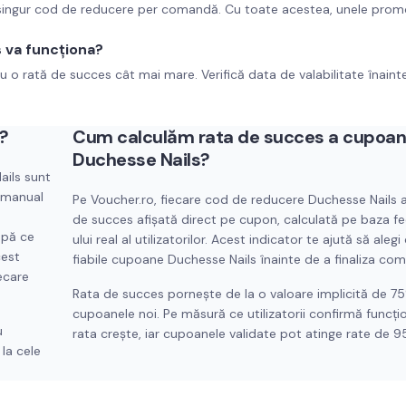
i singur cod de reducere per comandă. Cu toate acestea, unele promo
 va funcționa?
u o rată de succes cât mai mare. Verifică data de valabilitate înaint
?
Cum calculăm rata de succes a cupoan
Duchesse Nails
?
ails
sunt
t manual
Pe Voucher.ro, fiecare cod de reducere
Duchesse Nails
a
de succes afișată direct pe cupon, calculată pe baza 
upă ce
ului real al utilizatorilor. Acest indicator te ajută să alegi
cest
fiabile cupoane
Duchesse Nails
înainte de a finaliza co
ecare
Rata de succes pornește de la o valoare implicită de 7
cupoanele noi. Pe măsură ce utilizatorii confirmă funcți
u
rata crește, iar cupoanele validate pot atinge rate de 
la cele