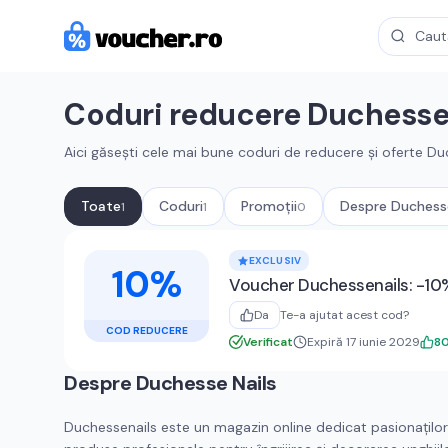
Coduri reducere
Duchesse 
Aici găsești cele mai bune coduri de reducere și oferte
Duc
Toate
Coduri
Promoții
Despre
Duchesse
1
1
0
Cupoane active
Duchesse Nails
EXCLUSIV
10%
Voucher Duchessenails: -10
Da
Te-a ajutat acest cod?
COD REDUCERE
Verificat
Expiră 17 iunie 2029
8
Despre
Duchesse Nails
Duchessenails este un magazin online dedicat pasionaților 