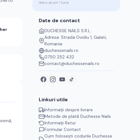
cher.ro
Voicu
acum 1 luna
Date de contact
her
DUCHESSE NAILS S.R.L.
Adresa: Strada Ovidiu 1, Galati,
Romania
duchessenails.ro
0750 252 432
contact@duchessenails.ro
Linkuri utile
Informații despre livrare
Metode de plată
Duchesse Nails
minimă,
Informații Retur
Formular Contact
Cum folosești codurile
Duchesse