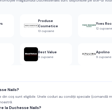
promoțiile magazinului Duchessenails sunt disponibile pe site-ul Vou
Produse
ys
Yves Roc
Cosmetice
12
cupoane
13
cupoane
Best Value
Apolino
9
cupoane
9
cupoane
se Nails?
e din coș sunt eligibile. Unele coduri au condiții speciale (comandă 
 noastră.
re la Duchesse Nails?