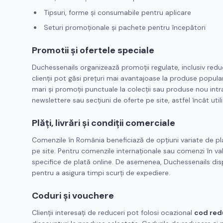
Tipsuri, forme și consumabile pentru aplicare
Seturi promoționale și pachete pentru începători
Promotii și ofertele speciale
Duchessenails organizează promoții regulate, inclusiv redu
clienții pot găsi prețuri mai avantajoase la produse popu
mari și promoții punctuale la colecții sau produse nou intr
newslettere sau secțiuni de oferte pe site, astfel încât utili
Plăți, livrări și condiții comerciale
Comenzile în România beneficiază de opțiuni variate de plată
pe site. Pentru comenzile internaționale sau comenzi în valo
specifice de plată online. De asemenea, Duchessenails di
pentru a asigura timpi scurți de expediere.
Coduri și vouchere
Clienții interesați de reduceri pot folosi ocazional
cod red