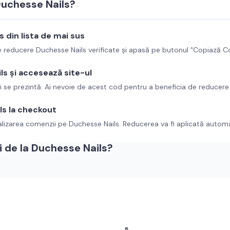
uchesse Nails
?
s
din lista de mai sus
de reducere
Duchesse Nails
verificate și apasă pe butonul "Copiază C
ls
și accesează site-ul
i se prezintă. Ai nevoie de acest cod pentru a beneficia de reducere 
ls
la checkout
alizarea comenzii pe
Duchesse Nails
. Reducerea va fi aplicată autom
 de la
Duchesse Nails
?
5