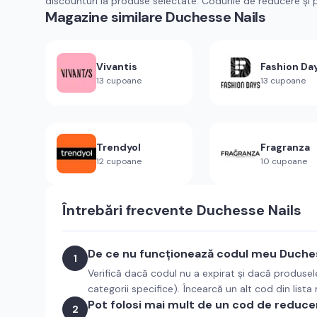
discounturi la produse selectate. Codurile de reducere și 
Magazine similare
Duchesse Nails
Vivantis
Fashion Da
13
cupoane
13
cupoane
Trendyol
Fragranza
12
cupoane
10
cupoane
Întrebări frecvente
Duchesse Nails
De ce nu funcționează codul meu Duches
1
Verifică dacă codul nu a expirat și dacă produsel
categorii specifice). Încearcă un alt cod din lista
Pot folosi mai mult de un cod de reduce
2