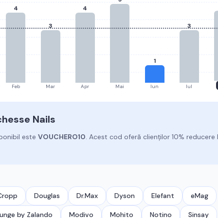
4
4
3
3
1
Feb
Mar
Apr
Mai
Iun
Iul
hesse Nails
ponibil este
VOUCHERO10
.
Acest cod oferă clienților 10% reducere 
Cropp
Douglas
Dr.Max
Dyson
Elefant
eMag
unge by Zalando
Modivo
Mohito
Notino
Sinsay