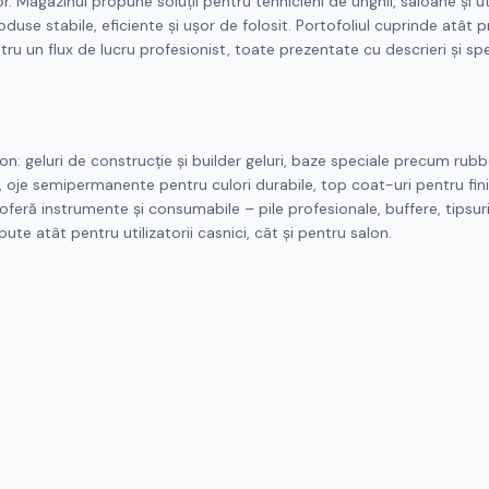
. Magazinul propune soluții pentru tehnicieni de unghii, saloane și uti
use stabile, eficiente și ușor de folosit. Portofoliul cuprinde atât 
ntru un flux de lucru profesionist, toate prezentate cu descrieri și spec
on: geluri de construcție și builder geluri, baze speciale precum rubb
e, oje semipermanente pentru culori durabile, top coat-uri pentru fin
feră instrumente și consumabile – pile profesionale, buffere, tipsur
ute atât pentru utilizatorii casnici, cât și pentru salon.