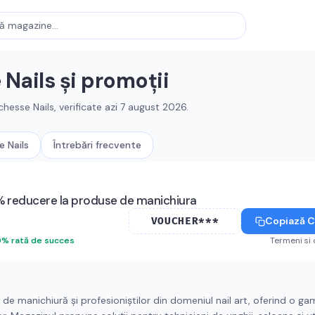
Nails
și promoții
hesse Nails
, verificate azi
7 august 2026
.
 Nails
Întrebări frecvente
% reducere la produse de manichiura
Copiază 
VOUCHER***
0
%
rată de succes
Termeni si 
de manichiură și profesioniștilor din domeniul nail art, oferind o ga