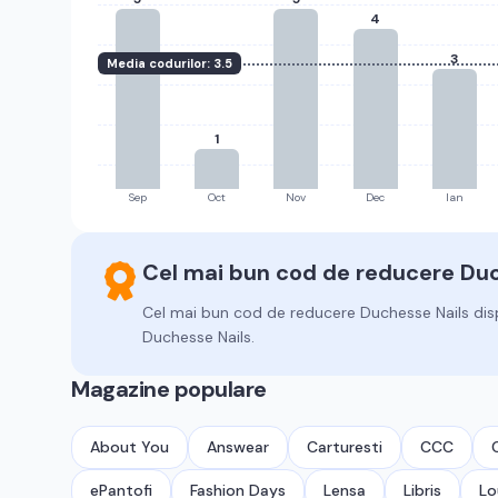
4
3
Media codurilor:
3.5
1
Sep
Oct
Nov
Dec
Ian
Cel mai bun cod de reducere
Duc
Cel mai bun cod de reducere
Duchesse Nails
dis
Duchesse Nails.
Magazine populare
About You
Answear
Carturesti
CCC
ePantofi
Fashion Days
Lensa
Libris
Lo