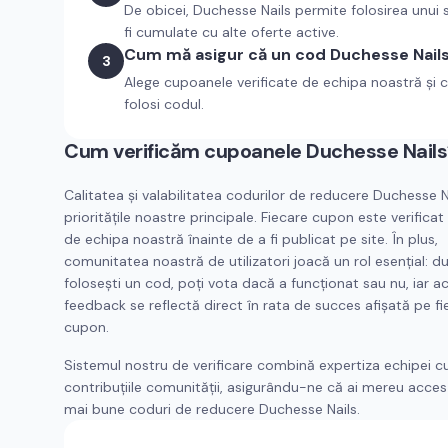
De obicei, Duchesse Nails permite folosirea unu
fi cumulate cu alte oferte active.
Cum mă asigur că un cod Duchesse Nails
3
Alege cupoanele verificate de echipa noastră și c
folosi codul.
Cum verificăm cupoanele
Duchesse Nails
Calitatea și valabilitatea codurilor de reducere
Duchesse N
prioritățile noastre principale. Fiecare cupon este verifica
de echipa noastră înainte de a fi publicat pe site. În plus,
comunitatea noastră de utilizatori joacă un rol esențial: d
folosești un cod, poți vota dacă a funcționat sau nu, iar a
feedback se reflectă direct în rata de succes afișată pe fi
cupon.
Sistemul nostru de verificare combină expertiza echipei c
contribuțiile comunității, asigurându-ne că ai mereu acces 
mai bune coduri de reducere
Duchesse Nails
.