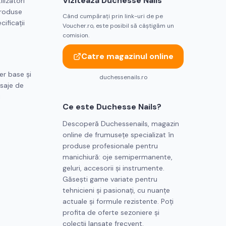
Vizitează
Duchesse Nails
lizatori
produse
Când cumpărați prin link-uri de pe
ificații
Voucher.ro, este posibil să câștigăm un
comision.
Catre magazinul online
er base și
duchessenails.ro
isaje de
i
Ce este
Duchesse Nails
?
Descoperă Duchessenails, magazin
online de frumusețe specializat în
produse profesionale pentru
manichiură: oje semipermanente,
geluri, accesorii și instrumente.
Găsești game variate pentru
tehnicieni și pasionați, cu nuanțe
actuale și formule rezistente. Poți
profita de oferte sezoniere și
colecții lansate frecvent.