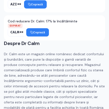
AZI**
Copiază
Cod reducere Dr. Calm: 17% la încăltăminte
EXPIRAT
CALM**
Copiază
Despre
Dr Calm
Dr. Calm este un magazin online românesc dedicat confortului
și bunăstării, care pune la dispoziție o gamă variată de
produse concepute pentru relaxare și recuperare. Magazinul
comercializează produse care îmbină confortul fizic cu starea
de bine, adresându-se atât persoanelor care caută
încălțăminte ergonomic-confortabilă pentru uz zilnic, cât și
celor interesați de accesorii pentru relaxare la domiciliu. Pe site
se pot găsi atât modele clasice, cât și opțiuni specializate
pentru nevoi particulare legate de confortul picioarelor, iar
oferta este completată cu informații despre livrare și
modalități de plată pentru a facilita achiziția în toată România.