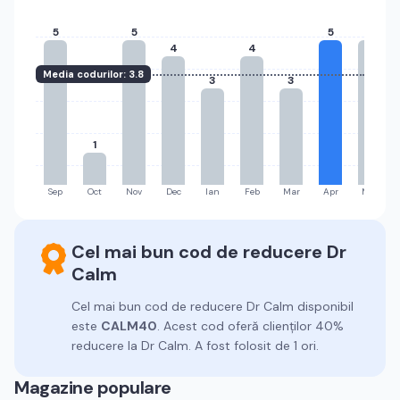
5
5
5
5
4
4
Media codurilor:
3.8
3
3
1
Sep
Oct
Nov
Dec
Ian
Feb
Mar
Apr
Mai
Cel mai bun cod de reducere
Dr
Calm
Cel mai bun cod de reducere
Dr Calm
disponibil
este
CALM40
.
Acest cod oferă clienților 40%
reducere la Dr Calm.
A fost folosit de 1 ori.
Magazine populare