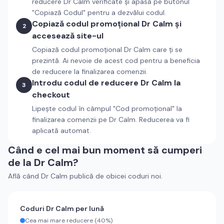
reducere
Dr Calm
verificate și apasă pe butonul
"Copiază Codul" pentru a dezvălui codul.
Copiază codul promoțional
Dr Calm
și
2
accesează site-ul
Copiază codul promoțional
Dr Calm
care ți se
prezintă. Ai nevoie de acest cod pentru a beneficia
de reducere la finalizarea comenzii.
Introdu codul de reducere
Dr Calm
la
3
checkout
Lipește codul în câmpul "Cod promoțional" la
finalizarea comenzii pe
Dr Calm
. Reducerea va fi
aplicată automat.
Când e cel mai bun moment să cumperi
de la
Dr Calm
?
Află când
Dr Calm
publică de obicei coduri noi.
Coduri
Dr Calm
per lună
Cea mai mare reducere (
40%
)