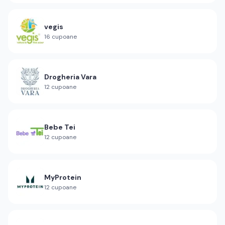
vegis
16
cupoane
Drogheria Vara
12
cupoane
Bebe Tei
12
cupoane
MyProtein
12
cupoane