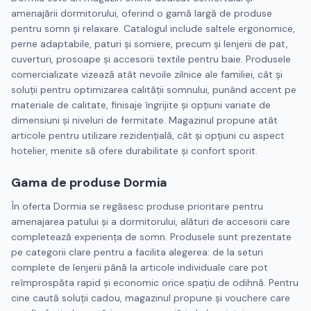
amenajării dormitorului, oferind o gamă largă de produse
pentru somn și relaxare. Catalogul include saltele ergonomice,
perne adaptabile, paturi și somiere, precum și lenjerii de pat,
cuverturi, prosoape și accesorii textile pentru baie. Produsele
comercializate vizează atât nevoile zilnice ale familiei, cât și
soluții pentru optimizarea calității somnului, punând accent pe
materiale de calitate, finisaje îngrijite și opțiuni variate de
dimensiuni și niveluri de fermitate. Magazinul propune atât
articole pentru utilizare rezidențială, cât și opțiuni cu aspect
hotelier, menite să ofere durabilitate și confort sporit.
Gama de produse Dormia
În oferta Dormia se regăsesc produse prioritare pentru
amenajarea patului și a dormitorului, alături de accesorii care
completează experiența de somn. Produsele sunt prezentate
pe categorii clare pentru a facilita alegerea: de la seturi
complete de lenjerii până la articole individuale care pot
reîmprospăta rapid și economic orice spațiu de odihnă. Pentru
cine caută soluții cadou, magazinul propune și vouchere care