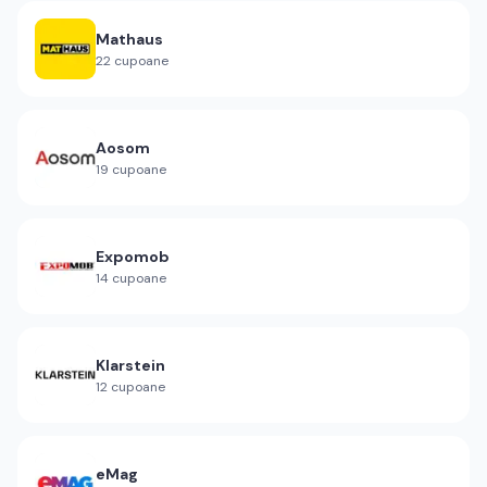
Mathaus
22
cupoane
Aosom
19
cupoane
Expomob
14
cupoane
Klarstein
12
cupoane
eMag