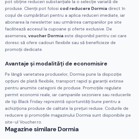
pot obține reduceri substanțiale la o selecție variată de
produse. Clienții pot folosi
cod reducere Dormia
direct în
coșul de cumpărături pentru a aplica reduceri imediate, iar
abonarea la newsletter sau urmărirea campaniilor pe site
facilitează accesul la cupoane și oferte exclusive. De
asemenea,
voucher Dormia
este disponibil pentru cei care
doresc să ofere cadouri flexibile sau să beneficieze de
promoții dedicate.
Avantaje și modalități de economisire
Pe lângă varietatea produselor, Dormia pune la dispoziție
opțiuni de plată flexibile, transport rapid și garanții extinse
pentru anumite categorii de produse. Promoțiile regulate
permit economii reale, iar campaniile sezoniere sau reducerile
de tip Black Friday reprezintă oportunități bune pentru a
achiziționa produse de calitate la prețuri reduse. Codurile de
reducere și promoțiile magazinului Dormia sunt disponibile pe
site-ul Voucher.ro.
Magazine similare
Dormia