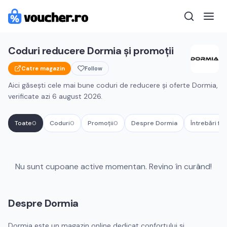
Coduri reducere
Dormia
și promoții
Catre magazin
Follow
Aici găsești cele mai bune coduri de reducere și oferte
Dormia
,
verificate azi
6 august 2026
.
Toate
0
Coduri
0
Promoții
0
Despre
Dormia
Întrebări fr
Cupoane active
Dormia
Nu sunt cupoane active momentan. Revino în curând!
Despre
Dormia
Dormia este un magazin online dedicat confortului și