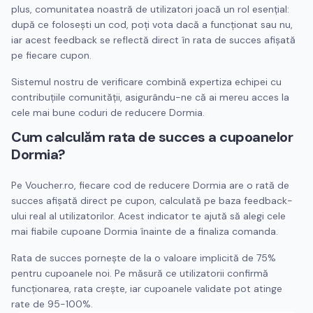
plus, comunitatea noastră de utilizatori joacă un rol esențial:
după ce folosești un cod, poți vota dacă a funcționat sau nu,
iar acest feedback se reflectă direct în rata de succes afișată
pe fiecare cupon.
Sistemul nostru de verificare combină expertiza echipei cu
contribuțiile comunității, asigurându-ne că ai mereu acces la
cele mai bune coduri de reducere
Dormia
.
Cum calculăm rata de succes a cupoanelor
Dormia
?
Pe Voucher.ro, fiecare cod de reducere
Dormia
are o rată de
succes afișată direct pe cupon, calculată pe baza feedback-
ului real al utilizatorilor. Acest indicator te ajută să alegi cele
mai fiabile cupoane
Dormia
înainte de a finaliza comanda.
Rata de succes pornește de la o valoare implicită de 75%
pentru cupoanele noi. Pe măsură ce utilizatorii confirmă
funcționarea, rata crește, iar cupoanele validate pot atinge
rate de 95-100%.