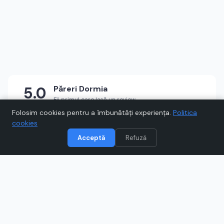
5.0
Păreri
Dormia
Fii primul care lasă un review
★
★
★
★
★
Scrie un review
Folosim cookies pentru a îmbunătăți experiența.
Politica
cookies
Acceptă
Refuză
Vizitează
Dormia
Când cumpărați prin link-uri de pe Voucher.ro, este posibil să
câștigăm un comision.
Catre magazinul online
dormia.ro