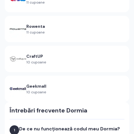
11
cupoane
Rowenta
11
cupoane
CraftUP
10
cupoane
Geekmall
10
cupoane
Întrebări frecvente
Dormia
De ce nu funcționează codul meu Dormia?
1