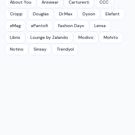
About You
Answear
Carturesti
CCC
Cropp
Douglas
Dr.Max
Dyson
Elefant
eMag
ePantofi
Fashion Days
Lensa
Libris
Lounge by Zalando
Modivo
Mohito
Notino
Sinsay
Trendyol