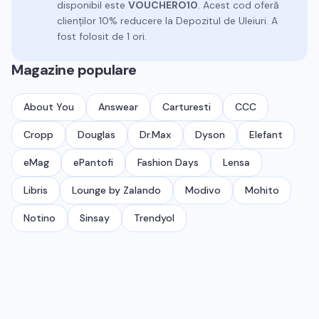
disponibil este
VOUCHERO10
.
Acest cod oferă
clienților 10% reducere la Depozitul de Uleiuri.
A
fost folosit de 1 ori.
Magazine populare
About You
Answear
Carturesti
CCC
Cropp
Douglas
Dr.Max
Dyson
Elefant
eMag
ePantofi
Fashion Days
Lensa
Libris
Lounge by Zalando
Modivo
Mohito
Notino
Sinsay
Trendyol