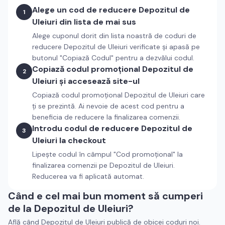
Alege un cod de reducere
Depozitul de
1
Uleiuri
din lista de mai sus
Alege cuponul dorit din lista noastră de coduri de
reducere
Depozitul de Uleiuri
verificate și apasă pe
butonul "Copiază Codul" pentru a dezvălui codul.
Copiază codul promoțional
Depozitul de
2
Uleiuri
și accesează site-ul
Copiază codul promoțional
Depozitul de Uleiuri
care
ți se prezintă. Ai nevoie de acest cod pentru a
beneficia de reducere la finalizarea comenzii.
Introdu codul de reducere
Depozitul de
3
Uleiuri
la checkout
Lipește codul în câmpul "Cod promoțional" la
finalizarea comenzii pe
Depozitul de Uleiuri
.
Reducerea va fi aplicată automat.
Când e cel mai bun moment să cumperi
de la
Depozitul de Uleiuri
?
Află când
Depozitul de Uleiuri
publică de obicei coduri noi.