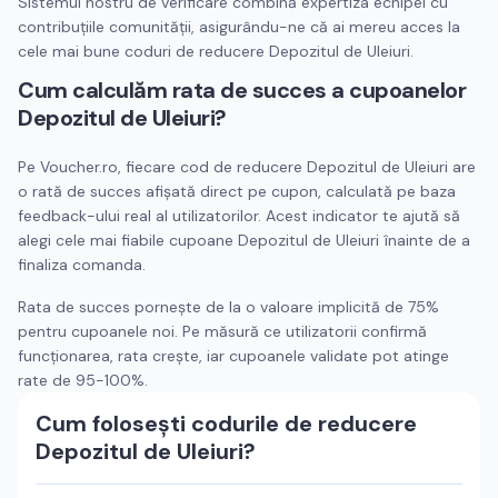
Sistemul nostru de verificare combină expertiza echipei cu
contribuțiile comunității, asigurându-ne că ai mereu acces la
cele mai bune coduri de reducere
Depozitul de Uleiuri
.
Cum calculăm rata de succes a cupoanelor
Depozitul de Uleiuri
?
Pe Voucher.ro, fiecare cod de reducere
Depozitul de Uleiuri
are
o rată de succes afișată direct pe cupon, calculată pe baza
feedback-ului real al utilizatorilor. Acest indicator te ajută să
alegi cele mai fiabile cupoane
Depozitul de Uleiuri
înainte de a
finaliza comanda.
Rata de succes pornește de la o valoare implicită de 75%
pentru cupoanele noi. Pe măsură ce utilizatorii confirmă
funcționarea, rata crește, iar cupoanele validate pot atinge
rate de 95-100%.
Cum folosești codurile de reducere
Depozitul de Uleiuri
?