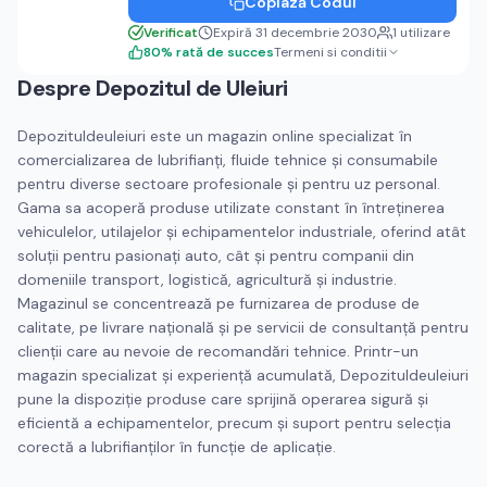
Copiază Codul
Verificat
Expiră 31 decembrie 2030
1
utilizare
80
%
rată de succes
Termeni si conditii
Despre
Depozitul de Uleiuri
Depozituldeuleiuri este un magazin online specializat în
comercializarea de lubrifianți, fluide tehnice și consumabile
pentru diverse sectoare profesionale și pentru uz personal.
Gama sa acoperă produse utilizate constant în întreținerea
vehiculelor, utilajelor și echipamentelor industriale, oferind atât
soluții pentru pasionați auto, cât și pentru companii din
domeniile transport, logistică, agricultură și industrie.
Magazinul se concentrează pe furnizarea de produse de
calitate, pe livrare națională și pe servicii de consultanță pentru
clienții care au nevoie de recomandări tehnice. Printr-un
magazin specializat și experiență acumulată, Depozituldeuleiuri
pune la dispoziție produse care sprijină operarea sigură și
eficientă a echipamentelor, precum și suport pentru selecția
corectă a lubrifianților în funcție de aplicație.