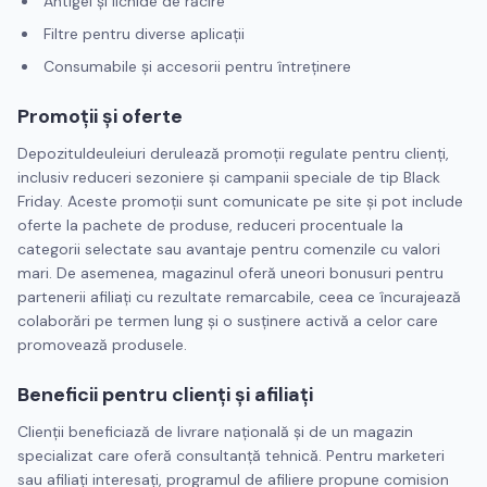
Antigel și lichide de răcire
Filtre pentru diverse aplicații
Consumabile și accesorii pentru întreținere
Promoții și oferte
Depozituldeuleiuri derulează promoții regulate pentru clienți,
inclusiv reduceri sezoniere și campanii speciale de tip Black
Friday. Aceste promoții sunt comunicate pe site și pot include
oferte la pachete de produse, reduceri procentuale la
categorii selectate sau avantaje pentru comenzile cu valori
mari. De asemenea, magazinul oferă uneori bonusuri pentru
partenerii afiliați cu rezultate remarcabile, ceea ce încurajează
colaborări pe termen lung și o susținere activă a celor care
promovează produsele.
Beneficii pentru clienți și afiliați
Clienții beneficiază de livrare națională și de un magazin
specializat care oferă consultanță tehnică. Pentru marketeri
sau afiliați interesați, programul de afiliere propune comision