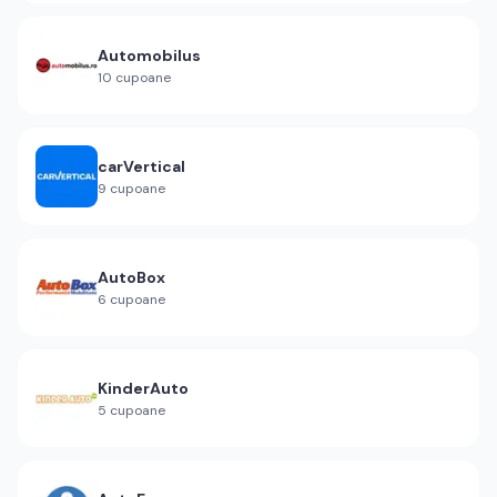
Automobilus
10
cupoane
carVertical
9
cupoane
AutoBox
6
cupoane
KinderAuto
5
cupoane