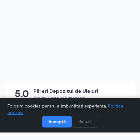
5.0
Păreri
Depozitul de Uleiuri
Fii primul care lasă un review
★
★
★
★
★
Scrie un review
Folosim cookies pentru a îmbunătăți experiența.
Politica
cookies
Acceptă
Refuză
Vizitează
Depozitul de Uleiuri
Când cumpărați prin link-uri de pe Voucher.ro, este posibil să
câștigăm un comision.