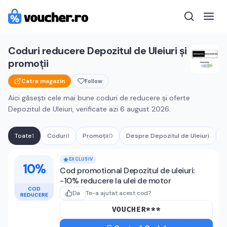
Coduri reducere
Depozitul de Uleiuri
și
promoții
Catre magazin
Follow
Aici găsești cele mai bune coduri de reducere și oferte
Depozitul de Uleiuri
, verificate azi
6 august 2026
.
Toate
1
Coduri
1
Promoții
0
Despre
Depozitul de Uleiuri
Î
Cupoane active
Depozitul de Uleiuri
EXCLUSIV
10%
Cod promotional Depozitul de uleiuri:
-10% reducere la ulei de motor
COD
Da
Te-a ajutat acest cod?
REDUCERE
VOUCHER***