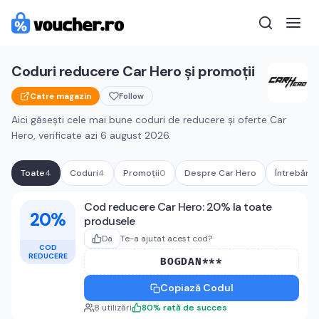
Coduri reducere
Car Hero
și promoții
Catre magazin
Follow
Aici găsești cele mai bune coduri de reducere și oferte
Car
Hero
, verificate azi
6 august 2026
.
Toate
4
Coduri
4
Promoții
0
Despre
Car Hero
Întrebări 
Cupoane active
Car Hero
Cod reducere Car Hero: 20% la toate
20%
produsele
Da
Te-a ajutat acest cod?
COD
REDUCERE
BOGDAN***
Copiază Codul
8
utilizări
80
%
rată de succes