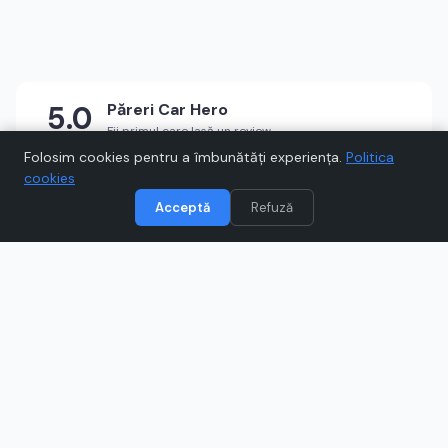
5.0
Păreri
Car Hero
Fii primul care lasă un review
★
★
★
★
★
Scrie un review
Folosim cookies pentru a îmbunătăți experiența.
Politica
cookies
Acceptă
Refuză
Vizitează
Car Hero
Când cumpărați prin link-uri de pe Voucher.ro, este posibil să
câștigăm un comision.
Catre magazinul online
www.car-hero.ro
Ce este
Car Hero
?
Descoperă Car Hero, magazinul tău Auto Moto unde vei