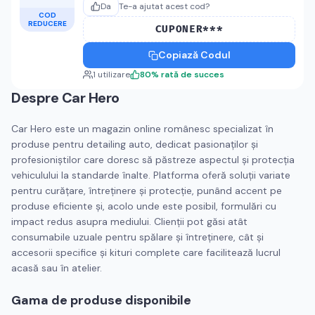
Da
Te-a ajutat acest cod?
COD
REDUCERE
CUPONER***
Copiază Codul
1
utilizare
80
%
rată de succes
Despre
Car Hero
Car Hero este un magazin online românesc specializat în
produse pentru detailing auto, dedicat pasionaților și
profesioniștilor care doresc să păstreze aspectul și protecția
vehiculului la standarde înalte. Platforma oferă soluții variate
pentru curățare, întreținere și protecție, punând accent pe
produse eficiente și, acolo unde este posibil, formulări cu
impact redus asupra mediului. Clienții pot găsi atât
consumabile uzuale pentru spălare și întreținere, cât și
accesorii specifice și kituri complete care facilitează lucrul
acasă sau în atelier.
Gama de produse disponibile