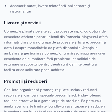
Accesorii: bureți, lavete microfibră, aplicatoare și
instrumentar
Livrare și servicii
Comenzile plasate pe site sunt procesate rapid, cu opțiuni de
expediere eficiente pentru clienții din România. Magazinul oferă
informații clare privind timpii de procesare și livrare, precum și
detalii despre modalitățile de plată disponibile. Atenția la
ambalare și gestionarea comenzilor urmăresc asigurarea unei
experiențe de cumpărare fără probleme, iar politicile de
returnare și suportul pentru clienți sunt definite pentru a
facilita orice solicitare post-achiziție.
Promoții și reduceri
Car Hero organizează promoții regulate, inclusiv reduceri
sezoniere și campanii speciale precum Black Friday, oferind
reduceri atractive la o gamă largă de produse. Pe parcursul
anului apar oferte limitate, bundle-uri avantajoase și reduceri
la pachete, astfel încât clienții pot profita de prețuri mai bune