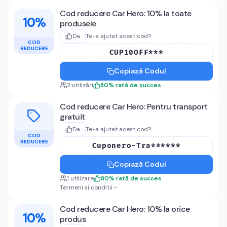
Cod reducere Car Hero: 10% la toate
10%
produsele
Da
Te-a ajutat acest cod?
COD
REDUCERE
CUP10OFF***
Copiază Codul
2
utilizări
80
%
rată de succes
Cod reducere Car Hero: Pentru transport
gratuit
Da
Te-a ajutat acest cod?
COD
REDUCERE
Cuponero-Tra******
Copiază Codul
1
utilizare
80
%
rată de succes
Termeni si conditii
Cod reducere Car Hero: 10% la orice
10%
produs