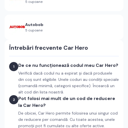
5
cupoane
Autobob
5
cupoane
Întrebări frecvente
Car Hero
De ce nu funcționează codul meu Car Hero?
1
Verifică dacă codul nu a expirat și dacă produsele
din coș sunt eligibile. Unele coduri au condiții speciale
(comandă minimă, categorii specifice). Încearcă un
alt cod din lista noastră.
Pot folosi mai mult de un cod de reducere
2
la Car Hero?
De obicei, Car Hero permite folosirea unui singur cod
de reducere per comandă. Cu toate acestea, unele
promoții pot fi cumulate cu alte oferte active.