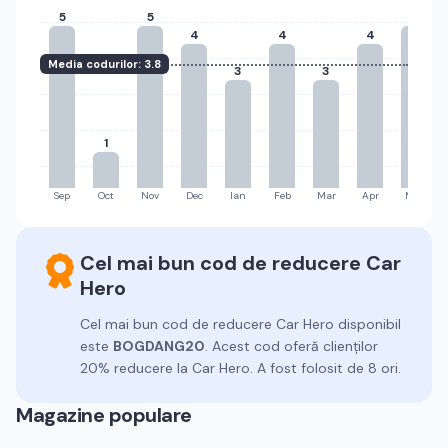
5
5
5
4
4
4
Media codurilor:
3.8
3
3
1
Sep
Oct
Nov
Dec
Ian
Feb
Mar
Apr
Mai
Cel mai bun cod de reducere
Car
Hero
Cel mai bun cod de reducere
Car Hero
disponibil
este
BOGDANG20
.
Acest cod oferă clienților
20% reducere la Car Hero.
A fost folosit de 8 ori.
Magazine populare