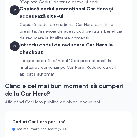
"Copiază Codul" pentru a dezvălui codul.
Copiază codul promoțional
Car Hero
și
2
accesează site-ul
Copiază codul promoțional
Car Hero
care ți se
prezintă. Ai nevoie de acest cod pentru a beneficia
de reducere la finalizarea comenzii.
Introdu codul de reducere
Car Hero
la
3
checkout
Lipește codul în câmpul "Cod promoțional" la
finalizarea comenzii pe
Car Hero
. Reducerea va fi
aplicată automat.
Când e cel mai bun moment să cumperi
de la
Car Hero
?
Află când
Car Hero
publică de obicei coduri noi.
Coduri
Car Hero
per lună
Cea mai mare reducere (
20%
)