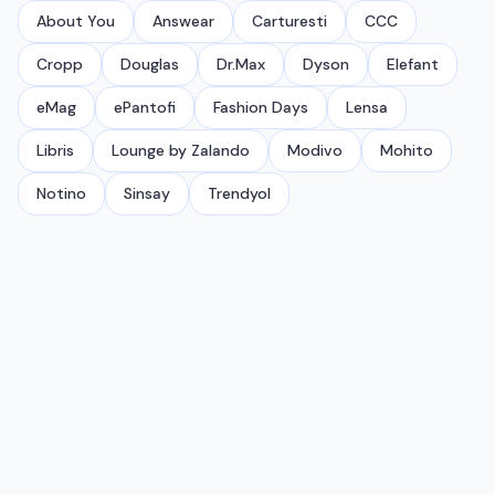
About You
Answear
Carturesti
CCC
Cropp
Douglas
Dr.Max
Dyson
Elefant
eMag
ePantofi
Fashion Days
Lensa
Libris
Lounge by Zalando
Modivo
Mohito
Notino
Sinsay
Trendyol