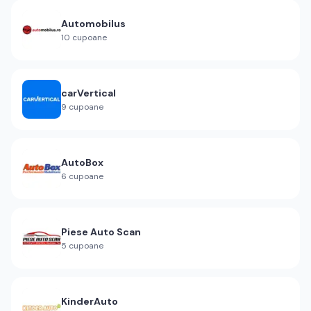
Automobilus
10
cupoane
carVertical
9
cupoane
AutoBox
6
cupoane
Piese Auto Scan
5
cupoane
KinderAuto