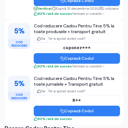
Copiază Codul
Verificat
Expiră 31 decembrie 2030
1
utilizare
80
%
rată de succes
Termeni si conditii
Cod reducere Cadou Pentru Tine: 5% la
5%
toate produsele + transport gratuit
Da
Te-a ajutat acest cod?
COD
REDUCERE
cuponer***
Copiază Codul
80
%
rată de succes
Termeni si conditii
Cod reducere Cadou Pentru Tine: 5% la
5%
toate jurnalele + Transport gratuit
Da
Te-a ajutat acest cod?
COD
REDUCERE
R**
Copiază Codul
80
%
rată de succes