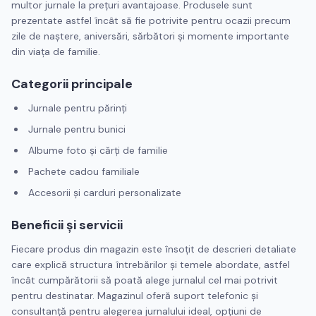
multor jurnale la preţuri avantajoase. Produsele sunt
prezentate astfel încât să fie potrivite pentru ocazii precum
zile de naştere, aniversări, sărbători şi momente importante
din viaţa de familie.
Categorii principale
Jurnale pentru părinţi
Jurnale pentru bunici
Albume foto şi cărţi de familie
Pachete cadou familiale
Accesorii şi carduri personalizate
Beneficii şi servicii
Fiecare produs din magazin este însoţit de descrieri detaliate
care explică structura întrebărilor şi temele abordate, astfel
încât cumpărătorii să poată alege jurnalul cel mai potrivit
pentru destinatar. Magazinul oferă suport telefonic şi
consultanţă pentru alegerea jurnalului ideal, opţiuni de