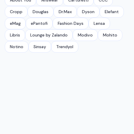
About You
Answear
Carturesti
CCC
Cropp
Douglas
Dr.Max
Dyson
Elefant
eMag
ePantofi
Fashion Days
Lensa
Libris
Lounge by Zalando
Modivo
Mohito
Notino
Sinsay
Trendyol