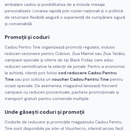
ambalare cadou şi posibilitatea de a include mesaje
personalizate. Livrarea rapidă prin curieri naţionali şi o politică
de returnare flexibilă asigură o experienţă de cumpărare sigură
şi convenabilă.
Promoţii şi coduri
Cadou Pentru Tine organizează promoţii regulate, inclusiv
reduceri sezoniere pentru Crăciun, Ziua Mamei sau Ziua Tatălui,
campanii speciale şi oferte de tip Black Friday care aduc
reduceri semnificative la selecţii de jurnale. Pentru a economisi
la achiziţii, clienţii pot folosi
cod reducere Cadou Pentru
Tine
sau pot solicita un
voucher Cadou Pentru Tine
pentru
ocazii speciale. De asemenea, magazinul lansează frecvent
campanii cu reduceri procentuale, pachete promoţionale şi
transport gratuit pentru comenzile multiple.
Unde găseşti coduri şi promoţii
Codurile de reducere și promoțiile magazinului Cadou Pentru
Tine sunt disponibile pe site-ul Voucher.ro, oferind acces facil