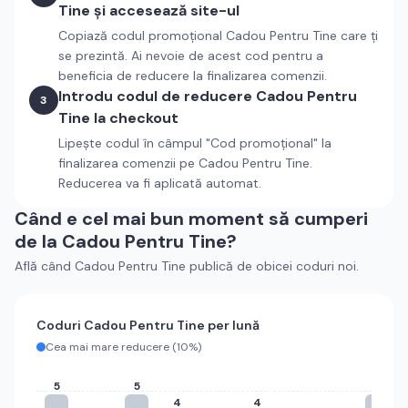
Tine
și accesează site-ul
Copiază codul promoțional
Cadou Pentru Tine
care ți
se prezintă. Ai nevoie de acest cod pentru a
beneficia de reducere la finalizarea comenzii.
Introdu codul de reducere
Cadou Pentru
3
Tine
la checkout
Lipește codul în câmpul "Cod promoțional" la
finalizarea comenzii pe
Cadou Pentru Tine
.
Reducerea va fi aplicată automat.
Când e cel mai bun moment să cumperi
de la
Cadou Pentru Tine
?
Află când
Cadou Pentru Tine
publică de obicei coduri noi.
Coduri
Cadou Pentru Tine
per lună
Cea mai mare reducere (
10%
)
5
5
5
4
4