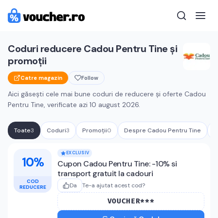
Coduri reducere
Cadou Pentru Tine
și
promoții
Catre magazin
Follow
Aici găsești cele mai bune coduri de reducere și oferte
Cadou
Pentru Tine
, verificate azi
10 august 2026
.
Toate
3
Coduri
3
Promoții
0
Despre
Cadou Pentru Tine
Î
Cupoane active
Cadou Pentru Tine
EXCLUSIV
10%
Cupon Cadou Pentru Tine: -10% si
transport gratuit la cadouri
COD
Da
Te-a ajutat acest cod?
REDUCERE
VOUCHER***