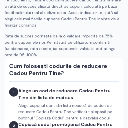
Pe Voucher.ro, fiecare cod de reducere
Cadou Pentru Tine
are
o rată de succes afișată direct pe cupon, calculată pe baza
feedback-ului real al utilizatorilor. Acest indicator te ajută să
alegi cele mai fiabile cupoane
Cadou Pentru Tine
înainte de a
finaliza comanda.
Rata de succes pornește de la o valoare implicită de 75%
pentru cupoanele noi. Pe măsură ce utilizatorii confirmă
funcționarea, rata crește, iar cupoanele validate pot atinge
rate de 95-100%.
Cum folosești codurile de reducere
Cadou Pentru Tine
?
Alege un cod de reducere
Cadou Pentru
1
Tine
din lista de mai sus
Alege cuponul dorit din lista noastră de coduri de
reducere
Cadou Pentru Tine
verificate și apasă pe
butonul "Copiază Codul" pentru a dezvălui codul.
Copiază codul promoțional
Cadou Pentru
2