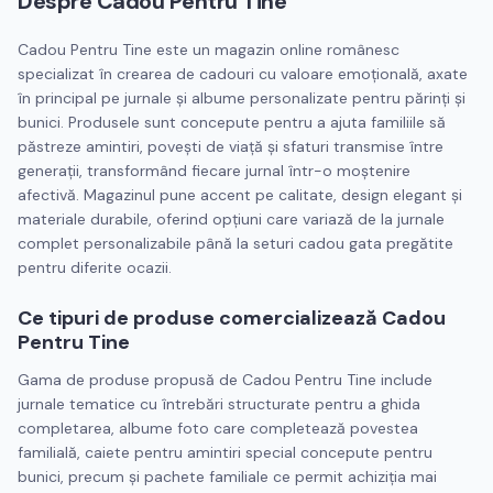
Despre
Cadou Pentru Tine
Cadou Pentru Tine este un magazin online românesc
specializat în crearea de cadouri cu valoare emoţională, axate
în principal pe jurnale şi albume personalizate pentru părinţi şi
bunici. Produsele sunt concepute pentru a ajuta familiile să
păstreze amintiri, poveşti de viaţă şi sfaturi transmise între
generaţii, transformând fiecare jurnal într-o moştenire
afectivă. Magazinul pune accent pe calitate, design elegant şi
materiale durabile, oferind opţiuni care variază de la jurnale
complet personalizabile până la seturi cadou gata pregătite
pentru diferite ocazii.
Ce tipuri de produse comercializează Cadou
Pentru Tine
Gama de produse propusă de Cadou Pentru Tine include
jurnale tematice cu întrebări structurate pentru a ghida
completarea, albume foto care completează povestea
familială, caiete pentru amintiri special concepute pentru
bunici, precum şi pachete familiale ce permit achiziţia mai