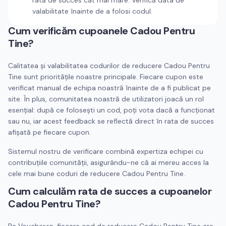
rată de succes cât mai mare. Verifică data de
valabilitate înainte de a folosi codul.
Cum verificăm cupoanele
Cadou Pentru
Tine
?
Calitatea și valabilitatea codurilor de reducere
Cadou Pentru
Tine
sunt prioritățile noastre principale. Fiecare cupon este
verificat manual de echipa noastră înainte de a fi publicat pe
site. În plus, comunitatea noastră de utilizatori joacă un rol
esențial: după ce folosești un cod, poți vota dacă a funcționat
sau nu, iar acest feedback se reflectă direct în rata de succes
afișată pe fiecare cupon.
Sistemul nostru de verificare combină expertiza echipei cu
contribuțiile comunității, asigurându-ne că ai mereu acces la
cele mai bune coduri de reducere
Cadou Pentru Tine
.
Cum calculăm rata de succes a cupoanelor
Cadou Pentru Tine
?