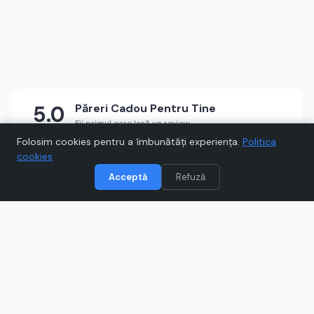
5.0
Păreri
Cadou Pentru Tine
Fii primul care lasă un review
★
★
★
★
★
Scrie un review
Folosim cookies pentru a îmbunătăți experiența.
Politica
cookies
Acceptă
Refuză
Vizitează
Cadou Pentru Tine
Când cumpărați prin link-uri de pe Voucher.ro, este posibil să
câștigăm un comision.
Catre magazinul online
cadoupentrutine.ro
Ce este
Cadou Pentru Tine
?