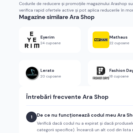
Codurile de reducere și promoțiile magazinului Arashop sun
verifica rapid ofertele active și pot aplica reducerile în m
Magazine similare
Ara Shop
Eyerim
Mathaus
24
cupoane
22
cupoane
Lerato
Fashion Da
20
cupoane
18
cupoane
Întrebări frecvente
Ara Shop
De ce nu funcționează codul meu Ara S
1
Verifică dacă codul nu a expirat și dacă produsel
categorii specifice). Încearcă un alt cod din lista