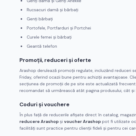
Genți damă și Genți Anekke
Rucsacuri damă și bărbați
Genți bărbați
Portofele, Portfarduri și Portchei
Curele femei și bărbați
Geantă telefon
Promoții, reduceri și oferte
Arashop derulează promoții regulate, incluzând reduceri s
Friday, oferind ocazii bune pentru achiziții avantajoase. Cl
secțiunea de promoții de pe site este actualizată frecvent 
recomandat să urmărească atât pagina produsului, cât și
Coduri și vouchere
În plus față de reducerile afișate direct în catalog, maga
reducere Arashop
și
voucher Arashop
pot fi utilizate o
facilități sunt practice pentru clienții fideli și pentru cei