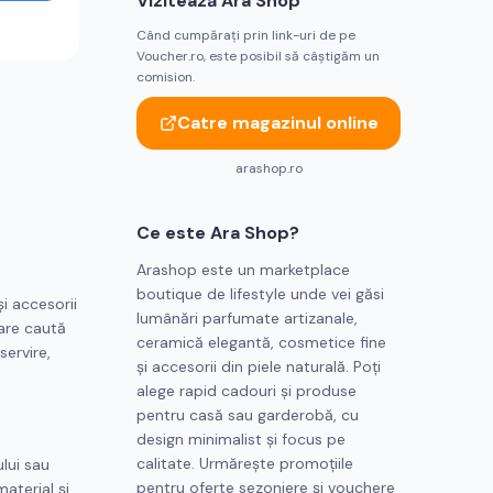
Vizitează
Ara Shop
Când cumpărați prin link-uri de pe
Voucher.ro, este posibil să câștigăm un
comision.
Catre magazinul online
arashop.ro
Ce este
Ara Shop
?
Arashop este un marketplace
boutique de lifestyle unde vei găsi
i accesorii
lumânări parfumate artizanale,
care caută
ceramică elegantă, cosmetice fine
servire,
și accesorii din piele naturală. Poți
alege rapid cadouri și produse
pentru casă sau garderobă, cu
design minimalist și focus pe
calitate. Urmărește promoțiile
ului sau
pentru oferte sezoniere și vouchere
aterial și