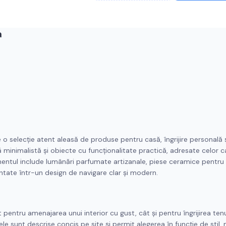
a
o selecție atent aleasă de produse pentru casă, îngrijire personală ș
ă minimalistă și obiecte cu funcționalitate practică, adresate celor 
imentul include lumânări parfumate artizanale, piese ceramice pentru 
entate într-un design de navigare clar și modern.
 pentru amenajarea unui interior cu gust, cât și pentru îngrijirea ten
 sunt descrise concis pe site și permit alegerea în funcție de stil, m