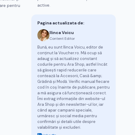
active.
rare pentru
Pagina actualizata de:
Ilinca Voicu
Content Editor
Bună, eu sunt Ilinca Voicu, editor de
conținut la Voucher.ro. Mă ocup să
adaug și să actualizez constant
codurile pentru Ara Shop, astfel încât
să găsești rapid reducerile care
contează la Accesorii, Casă &amp;
Grădină și Modă. Verific manual fiecare
cod în coș înainte de publicare, pentru
a mă asigura că funcționează corect.
Îmi extrag informațiile din website-ul
Ara Shop și din newsletter-ul lor, iar
când apar campanii speciale,
urmăresc și social media pentru
confirmări și detalii utile despre
valabilitate și excluderi.