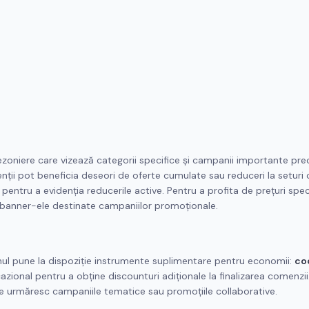
ezoniere care vizează categorii specifice și campanii importante pr
ienții pot beneficia deseori de oferte cumulate sau reduceri la seturi 
pentru a evidenția reducerile active. Pentru a profita de prețuri spec
 banner-ele destinate campaniilor promoționale.
zinul pune la dispoziție instrumente suplimentare pentru economii:
co
cazional pentru a obține discounturi adiționale la finalizarea comenzi
 care urmăresc campaniile tematice sau promoțiile collaborative.