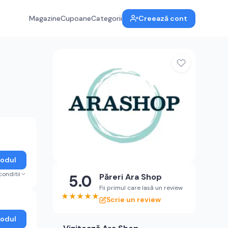
Magazine
Cupoane
Categorii
Creează cont
Codul
conditii
5.0
Păreri
Ara Shop
Fii primul care lasă un review
★
★
★
★
★
Scrie un review
Codul