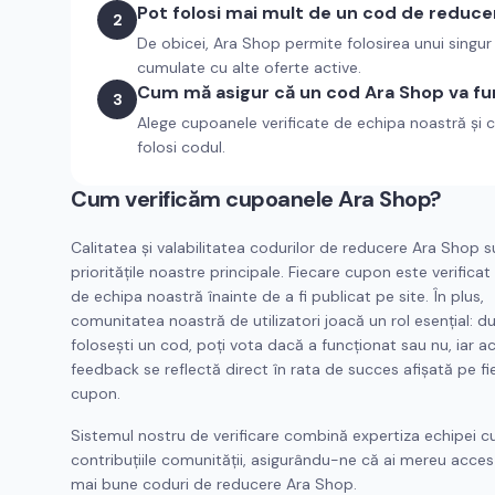
Pot folosi mai mult de un cod de reduce
2
De obicei, Ara Shop permite folosirea unui singu
cumulate cu alte oferte active.
Cum mă asigur că un cod Ara Shop va fu
3
Alege cupoanele verificate de echipa noastră și c
folosi codul.
Cum verificăm cupoanele
Ara Shop
?
Calitatea și valabilitatea codurilor de reducere
Ara Shop
s
prioritățile noastre principale. Fiecare cupon este verifica
de echipa noastră înainte de a fi publicat pe site. În plus,
comunitatea noastră de utilizatori joacă un rol esențial: d
folosești un cod, poți vota dacă a funcționat sau nu, iar a
feedback se reflectă direct în rata de succes afișată pe fi
cupon.
Sistemul nostru de verificare combină expertiza echipei c
contribuțiile comunității, asigurându-ne că ai mereu acces 
mai bune coduri de reducere
Ara Shop
.