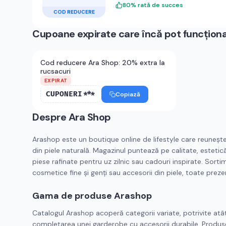
80
%
rată de succes
COD REDUCERE
Cupoane expirate care încă pot funcțion
Cod reducere Ara Shop: 20% extra la
rucsacuri
EXPIRAT
CUPONERI***
Copiază
Despre
Ara Shop
Arashop este un boutique online de lifestyle care reunește 
din piele naturală. Magazinul puntează pe calitate, estetic
piese rafinate pentru uz zilnic sau cadouri inspirate. Sort
cosmetice fine și genți sau accesorii din piele, toate prez
Gama de produse Arashop
Catalogul Arashop acoperă categorii variate, potrivite atât
completarea unei garderobe cu accesorii durabile. Produsele