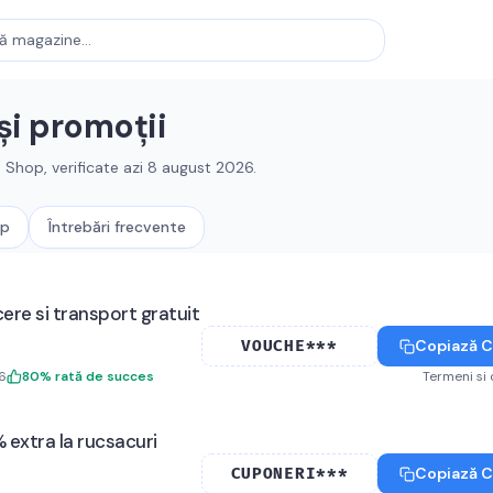
și promoții
a Shop
, verificate azi
8 august 2026
.
op
Întrebări frecvente
re si transport gratuit
Copiază 
VOUCHE***
6
80
%
rată de succes
Termeni si 
extra la rucsacuri
Copiază 
CUPONERI***