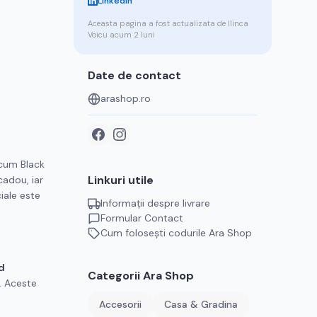
LinkedIn
Aceasta pagina a fost actualizata de
Ilinca
Voicu
acum 2 luni
Date de contact
arashop.ro
ecum Black
Linkuri utile
cadou, iar
iale este
Informații despre livrare
Formular Contact
Cum folosești codurile
Ara Shop
d
Categorii
Ara Shop
i. Aceste
Accesorii
Casa & Gradina