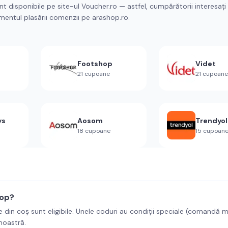
t disponibile pe site-ul Voucher.ro — astfel, cumpărătorii interesați
omentul plasării comenzii pe arashop.ro.
Footshop
Videt
21
cupoane
21
cupoane
ys
Aosom
Trendyol
18
cupoane
15
cupoan
hop?
e din coș sunt eligibile. Unele coduri au condiții speciale (comandă 
 noastră.