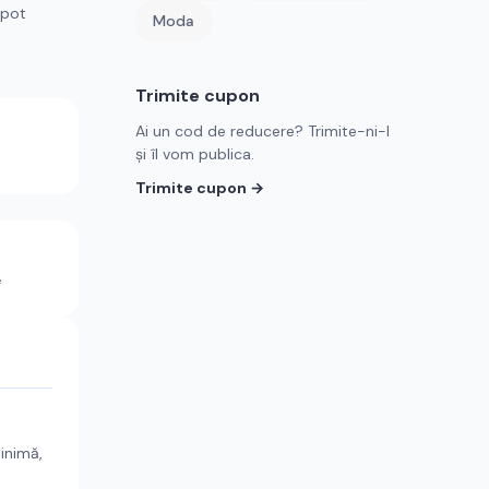
 pot
Moda
Trimite cupon
Ai un cod de reducere? Trimite-ni-l
și îl vom publica.
Trimite cupon →
e
minimă,