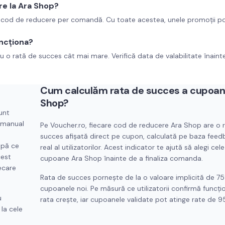
re la Ara Shop?
r cod de reducere per comandă. Cu toate acestea, unele promoții po
ncționa?
u o rată de succes cât mai mare. Verifică data de valabilitate înaint
Cum calculăm rata de succes a cupoan
Shop
?
unt
t manual
Pe Voucher.ro, fiecare cod de reducere
Ara Shop
are o 
succes afișată direct pe cupon, calculată pe baza feed
upă ce
real al utilizatorilor. Acest indicator te ajută să alegi cele
cest
cupoane
Ara Shop
înainte de a finaliza comanda.
ecare
Rata de succes pornește de la o valoare implicită de 7
cupoanele noi. Pe măsură ce utilizatorii confirmă funcți
u
rata crește, iar cupoanele validate pot atinge rate de 
la cele