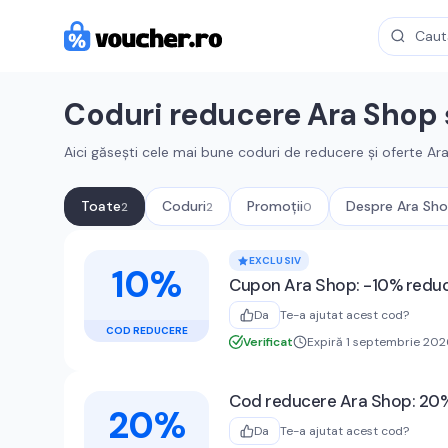
Coduri reducere
Ara Shop
Aici găsești cele mai bune coduri de reducere și oferte
Ar
Toate
Coduri
Promoții
Despre
Ara Sh
2
2
0
Cupoane active
Ara Shop
EXCLUSIV
10%
Cupon Ara Shop: -10% reduce
Da
Te-a ajutat acest cod?
COD REDUCERE
Verificat
Expiră 1 septembrie 202
Cod reducere Ara Shop: 20% 
20%
Da
Te-a ajutat acest cod?