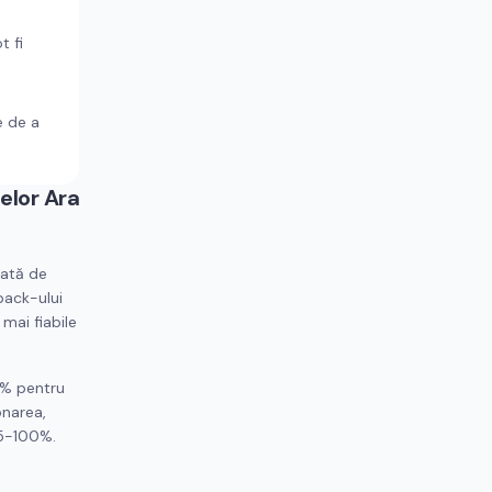
t fi
e de a
elor
Ara
rată de
back-ului
 mai fiabile
5% pentru
onarea,
95-100%.