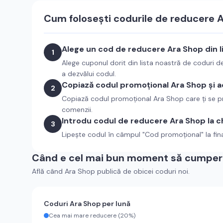
Cum folosești codurile de reducere
A
Alege un cod de reducere
Ara Shop
din l
1
Alege cuponul dorit din lista noastră de coduri 
a dezvălui codul.
Copiază codul promoțional
Ara Shop
și a
2
Copiază codul promoțional
Ara Shop
care ți se p
comenzii.
Introdu codul de reducere
Ara Shop
la 
3
Lipește codul în câmpul "Cod promoțional" la fin
Când e cel mai bun moment să cumperi
Află când
Ara Shop
publică de obicei coduri noi.
Coduri
Ara Shop
per lună
Cea mai mare reducere (
20%
)