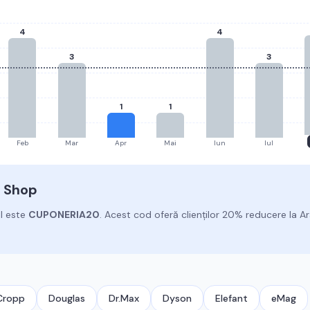
4
4
3
3
1
1
Feb
Mar
Apr
Mai
Iun
Iul
 Shop
l este
CUPONERIA20
.
Acest cod oferă clienților 20% reducere la A
Cropp
Douglas
Dr.Max
Dyson
Elefant
eMag