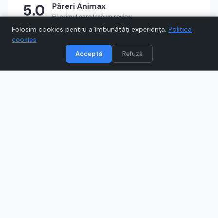
5.0
Păreri
Animax
Fii primul care lasă un review
★
★
★
★
★
Scrie un review
Folosim cookies pentru a îmbunătăți experiența.
Politica
cookies
Acceptă
Refuză
Vizitează
Animax
Când cumpărați prin link-uri de pe Voucher.ro, este posibil să
câștigăm un comision.
Catre magazinul online
animax.ro
Ce este
Animax
?
Animax este un pet shop online și rețea de magazine
specializată în produse pentru animale de companie:
hrană pentru câini și pisici, accesorii, jucării, îngrijire și
produse veterinare. Vei găsi branduri de top, livrare
rapidă și opțiuni de plată flexibile, iar pe Voucher.ro poți