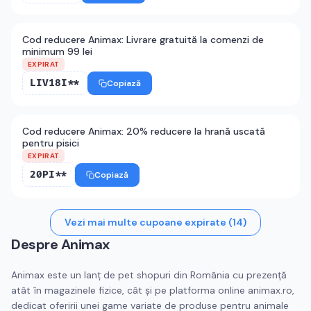
Cod reducere Animax: Livrare gratuită la comenzi de
minimum 99 lei
EXPIRAT
LIV18I**
Copiază
Cod reducere Animax: 20% reducere la hrană uscată
pentru pisici
EXPIRAT
20PI**
Copiază
Vezi mai multe cupoane expirate (
14
)
Despre
Animax
Animax este un lanț de pet shopuri din România cu prezență
atât în magazinele fizice, cât și pe platforma online animax.ro,
dedicat oferirii unei game variate de produse pentru animale