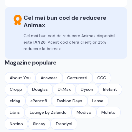
Cel mai bun cod de reducere
Animax
Cel mai bun cod de reducere
Animax
disponibil
este
IAN26
.
Acest cod oferă clienților 25%
reducere la Animax.
Magazine populare
About You
Answear
Carturesti
CCC
Cropp
Douglas
Dr.Max
Dyson
Elefant
eMag
ePantofi
Fashion Days
Lensa
Libris
Lounge by Zalando
Modivo
Mohito
Notino
Sinsay
Trendyol