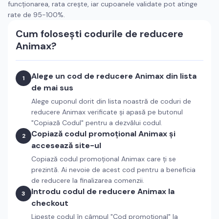
funcționarea, rata crește, iar cupoanele validate pot atinge
rate de 95-100%.
Cum folosești codurile de reducere
Animax
?
Alege un cod de reducere
Animax
din lista
1
de mai sus
Alege cuponul dorit din lista noastră de coduri de
reducere
Animax
verificate și apasă pe butonul
"Copiază Codul" pentru a dezvălui codul.
Copiază codul promoțional
Animax
și
2
accesează site-ul
Copiază codul promoțional
Animax
care ți se
prezintă. Ai nevoie de acest cod pentru a beneficia
de reducere la finalizarea comenzii.
Introdu codul de reducere
Animax
la
3
checkout
Lipește codul în câmpul "Cod promoțional" la