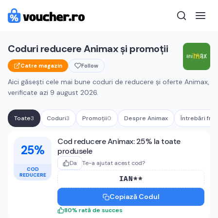
Coduri reducere
Animax
și promoții
Catre magazin
Follow
Aici găsești cele mai bune coduri de reducere și oferte
Animax
,
verificate azi
9 august 2026
.
Toate
3
Coduri
3
Promoții
0
Despre
Animax
Întrebări fre
Cupoane active
Animax
Cod reducere Animax: 25% la toate
25%
produsele
Da
Te-a ajutat acest cod?
COD
REDUCERE
IAN**
Copiază Codul
80
%
rată de succes