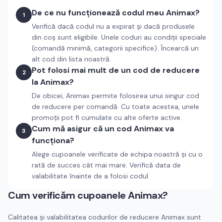
De ce nu funcționează codul meu Animax?
1
Verifică dacă codul nu a expirat și dacă produsele
din coș sunt eligibile. Unele coduri au condiții speciale
(comandă minimă, categorii specifice). Încearcă un
alt cod din lista noastră.
Pot folosi mai mult de un cod de reducere
2
la Animax?
De obicei, Animax permite folosirea unui singur cod
de reducere per comandă. Cu toate acestea, unele
promoții pot fi cumulate cu alte oferte active.
Cum mă asigur că un cod Animax va
3
funcționa?
Alege cupoanele verificate de echipa noastră și cu o
rată de succes cât mai mare. Verifică data de
valabilitate înainte de a folosi codul.
Cum verificăm cupoanele
Animax
?
Calitatea și valabilitatea codurilor de reducere
Animax
sunt