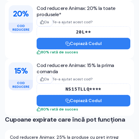
Cod reducere Animax: 20% la toate
20%
produsele*
Da
Te-a ajutat acest cod?
COD
REDUCERE
20L**
Copiază Codul
80
%
rată de succes
Cod reducere Animax: 15% la prima
15%
comanda
Da
Te-a ajutat acest cod?
COD
REDUCERE
NS15TLLQ****
Copiază Codul
80
%
rată de succes
Cupoane expirate care încă pot funcționa
Cod reducere Animax: 25% la produse cu pret intreg