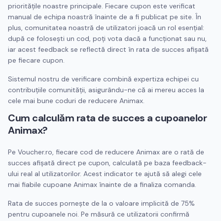
prioritățile noastre principale. Fiecare cupon este verificat
manual de echipa noastră înainte de a fi publicat pe site. În
plus, comunitatea noastră de utilizatori joacă un rol esențial:
după ce folosești un cod, poți vota dacă a funcționat sau nu,
iar acest feedback se reflectă direct în rata de succes afișată
pe fiecare cupon.
Sistemul nostru de verificare combină expertiza echipei cu
contribuțiile comunității, asigurându-ne că ai mereu acces la
cele mai bune coduri de reducere
Animax
.
Cum calculăm rata de succes a cupoanelor
Animax
?
Pe Voucher.ro, fiecare cod de reducere
Animax
are o rată de
succes afișată direct pe cupon, calculată pe baza feedback-
ului real al utilizatorilor. Acest indicator te ajută să alegi cele
mai fiabile cupoane
Animax
înainte de a finaliza comanda.
Rata de succes pornește de la o valoare implicită de 75%
pentru cupoanele noi. Pe măsură ce utilizatorii confirmă