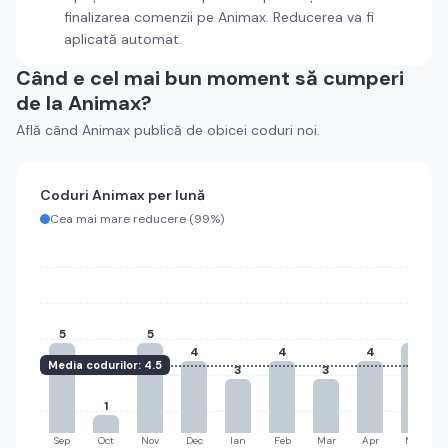
finalizarea comenzii pe
Animax
. Reducerea va fi
aplicată automat.
Când e cel mai bun moment să cumperi
de la
Animax
?
Află când
Animax
publică de obicei coduri noi.
Coduri
Animax
per lună
Cea mai mare reducere (
99%
)
5
5
5
4
4
4
Media codurilor:
4.5
3
3
1
Sep
Oct
Nov
Dec
Ian
Feb
Mar
Apr
Mai