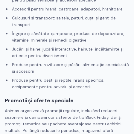
pentru pisici sensibile și accesorii specifice
Accesorii pentru hrană: castroane, adapatori, hranitoare
Culcușuri și transport: saltele, paturi, cuști și genți de
transport
Îngrijire și sănătate: șampoane, produse de deparazitare,
vitamine, minerale și remedii digestive
Jucării și haine: jucării interactive, hainute, încălțăminte și
articole pentru divertisment
Produse pentru rozătoare și păsări: alimentație specializată
și accesorii
Produse pentru pești și reptile: hrană specifică,
echipamente pentru acvariu și accesorii
Promotii și oferte speciale
Animax organizează promoții regulate, incluzând reduceri
sezoniere și campanii consistente de tip Black Friday, dar și
promoții tematice sau pachete avantajoase pentru achiziții
multiple. Pe lângă reducerile periodice, magazinul oferă