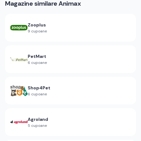
Magazine similare
Animax
Zooplus
9
cupoane
PetMart
6
cupoane
Shop4Pet
6
cupoane
Agroland
5
cupoane