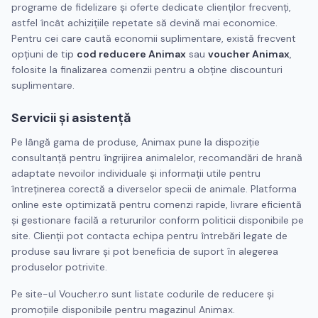
programe de fidelizare și oferte dedicate clienților frecvenți,
astfel încât achizițiile repetate să devină mai economice.
Pentru cei care caută economii suplimentare, există frecvent
opțiuni de tip
cod reducere Animax
sau
voucher Animax
,
folosite la finalizarea comenzii pentru a obține discounturi
suplimentare.
Servicii și asistență
Pe lângă gama de produse, Animax pune la dispoziție
consultanță pentru îngrijirea animalelor, recomandări de hrană
adaptate nevoilor individuale și informații utile pentru
întreținerea corectă a diverselor specii de animale. Platforma
online este optimizată pentru comenzi rapide, livrare eficientă
și gestionare facilă a retururilor conform politicii disponibile pe
site. Clienții pot contacta echipa pentru întrebări legate de
produse sau livrare și pot beneficia de suport în alegerea
produselor potrivite.
Pe site-ul Voucher.ro sunt listate codurile de reducere și
promoțiile disponibile pentru magazinul Animax.