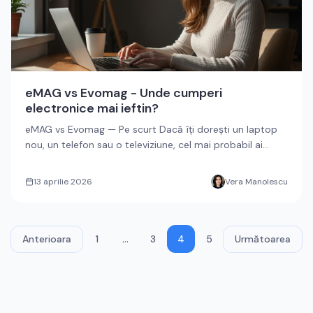
eMAG vs Evomag - Unde cumperi
electronice mai ieftin?
eMAG vs Evomag — Pe scurt Dacă îți dorești un laptop
nou, un telefon sau o televiziune, cel mai probabil ai
ajuns să com...
13 aprilie 2026
Vera Manolescu
…
Anterioara
1
3
4
5
Următoarea