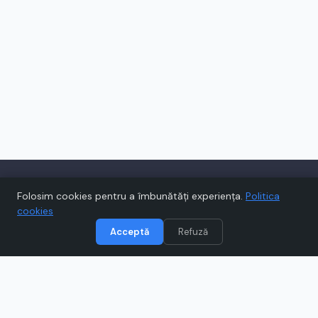
Folosim cookies pentru a îmbunătăți experiența.
Politica
cookies
Acceptă
Refuză
Voucher.ro te ajută să economisești la
cumpărăturile online cu cupoane și oferte
verificate zilnic, de la magazinele tale
preferate.