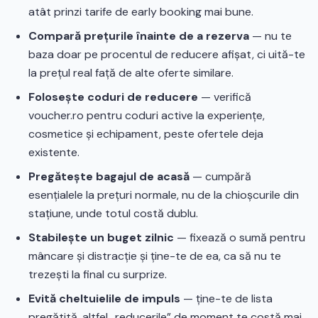
atât prinzi tarife de early booking mai bune.
Compară prețurile înainte de a rezerva
— nu te
baza doar pe procentul de reducere afișat, ci uită-te
la prețul real față de alte oferte similare.
Folosește coduri de reducere
— verifică
voucher.ro pentru coduri active la experiențe,
cosmetice și echipament, peste ofertele deja
existente.
Pregătește bagajul de acasă
— cumpără
esențialele la prețuri normale, nu de la chioșcurile din
stațiune, unde totul costă dublu.
Stabilește un buget zilnic
— fixează o sumă pentru
mâncare și distracție și ține-te de ea, ca să nu te
trezești la final cu surprize.
Evită cheltuielile de impuls
— ține-te de lista
pregătită, altfel „reducerile” de moment te costă mai