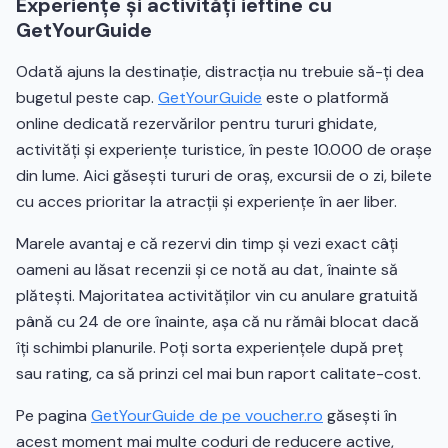
Experiențe și activități ieftine cu
GetYourGuide
Odată ajuns la destinație, distracția nu trebuie să-ți dea
bugetul peste cap.
GetYourGuide
este o platformă
online dedicată rezervărilor pentru tururi ghidate,
activități și experiențe turistice, în peste 10.000 de orașe
din lume. Aici găsești tururi de oraș, excursii de o zi, bilete
cu acces prioritar la atracții și experiențe în aer liber.
Marele avantaj e că rezervi din timp și vezi exact câți
oameni au lăsat recenzii și ce notă au dat, înainte să
plătești. Majoritatea activităților vin cu anulare gratuită
până cu 24 de ore înainte, așa că nu rămâi blocat dacă
îți schimbi planurile. Poți sorta experiențele după preț
sau rating, ca să prinzi cel mai bun raport calitate-cost.
Pe pagina
GetYourGuide de pe voucher.ro
găsești în
acest moment mai multe coduri de reducere active,