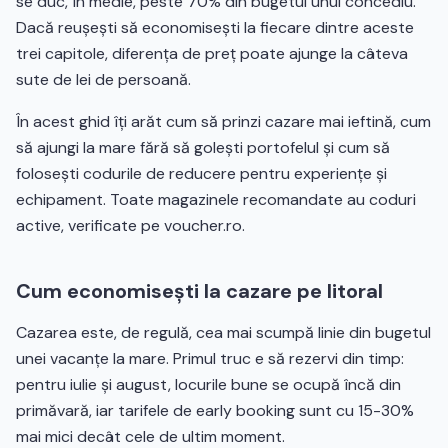
se duc, în medie, peste 70% din bugetul unui concediu.
Dacă reușești să economisești la fiecare dintre aceste
trei capitole, diferența de preț poate ajunge la câteva
sute de lei de persoană.
În acest ghid îți arăt cum să prinzi cazare mai ieftină, cum
să ajungi la mare fără să golești portofelul și cum să
folosești codurile de reducere pentru experiențe și
echipament. Toate magazinele recomandate au coduri
active, verificate pe voucher.ro.
Cum economisești la cazare pe litoral
Cazarea este, de regulă, cea mai scumpă linie din bugetul
unei vacanțe la mare. Primul truc e să rezervi din timp:
pentru iulie și august, locurile bune se ocupă încă din
primăvară, iar tarifele de early booking sunt cu 15-30%
mai mici decât cele de ultim moment.