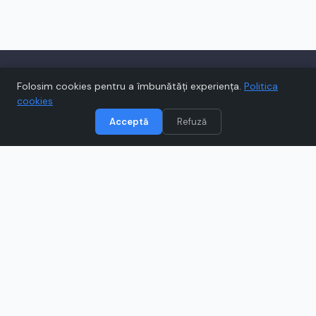
Folosim cookies pentru a îmbunătăți experiența.
Politica
cookies
Acceptă
Refuză
Voucher.ro te ajută să economisești la
cumpărăturile online cu cupoane și oferte
verificate zilnic, de la magazinele tale
preferate.
INFORMAȚII
Despre noi
Contact