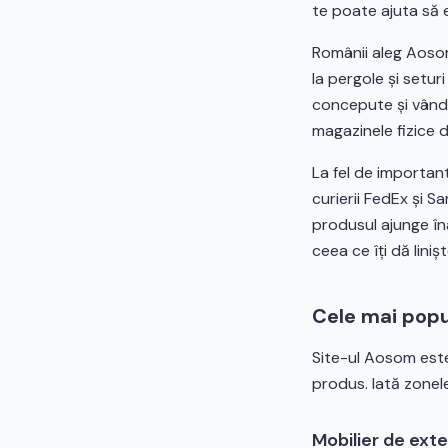
te poate ajuta să 
Românii aleg Aosom
la pergole și setur
concepute și vându
magazinele fizice d
La fel de important
curierii FedEx și S
produsul ajunge îna
ceea ce îți dă lin
Cele mai popu
Site-ul Aosom este
produs. Iată zonel
Mobilier de exte