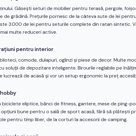
nului. Găsești seturi de mobilier pentru terasă, pergole, foișo
re de grădină. Prețurile pornesc de la câteva sute de lei pent
este 3.000 de lei pentru seturile complete din ratan sintetic. 
 mai multe reduceri active.
ațiuni pentru interior
 biblioteci, comode, dulapuri, oglinzi și piese de decor. Multe m
cu soluții de depozitare inteligente. Birourile reglabile pe înălț
e lucrează de acasă și vor un setup ergonomic la preț accesibi
i hobby
biciclete eliptice, bănci de fitness, gantere, mese de ping-p
 opțiuni bune pentru o sală de sport acasă, fără să plătești p
cole pentru timp liber, de la corturi la accesorii de camping.