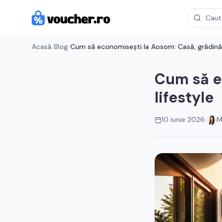
Acasă
/
Blog
/
Cum să economisești la Aosom: Casă, grădină ș
Cum să e
lifestyle
10 iunie 2026
M