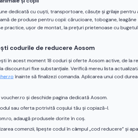
nimale și copii
ne dedicată cu cuști, transportoare, căsuțe și grilaje pentru
amă de produse pentru copii: cărucioare, tobogane, leagăne ș
e practice, ușor de montat, la prețuri prietenoase cu bugetul 
ști codurile de reducere Aosom
ști în acest moment 18 coduri și oferte Aosom active, de la r
a discounturi fixe substanțiale. Verifică mereu lista actualiza
her.ro
înainte să finalizezi comanda. Aplicarea unui cod durea
pe voucher.ro și deschide pagina dedicată Aosom.
odul sau oferta potrivită coșului tău și copiază-l.
om.ro, adaugă produsele dorite în coș.
alizarea comenzii, lipește codul în câmpul „cod reducere” și apa