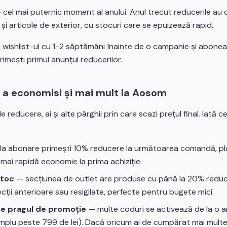
cel mai puternic moment al anului. Anul trecut reducerile au 
 și articole de exterior, cu stocuri care se epuizează rapid.
i wishlist-ul cu 1-2 săptămâni înainte de o campanie și abonea
imești primul anunțul reducerilor.
u a economisi și mai mult la Aosom
e reducere, ai și alte pârghii prin care scazi prețul final. Iată 
la abonare primești 10% reducere la următoarea comandă, pl
 mai rapidă economie la prima achiziție.
stoc
— secțiunea de outlet are produse cu până la 20% reduc
cții anterioare sau resigilate, perfecte pentru bugete mici.
e pragul de promoție
— multe coduri se activează de la o a
emplu peste 799 de lei). Dacă oricum ai de cumpărat mai mult