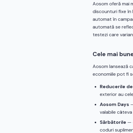
Aosom oferă mai mu
discounturi fixe în
automat în campani
automată se reflec
testezi care varian
Cele mai bun
Aosom lansează cam
economiile pot fi s
Reducerile de
exterior au cel
Aosom Days
—
valabile câteva 
Sărbătorile
— d
coduri suplimen