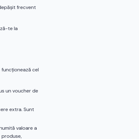
depășit frecvent
ză-te la
ce funcționează cel
us un voucher de
ere extra. Sunt
numită valoare a
e produse,