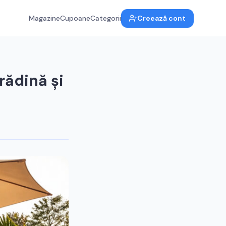
Magazine
Cupoane
Categorii
Creează cont
rădină și