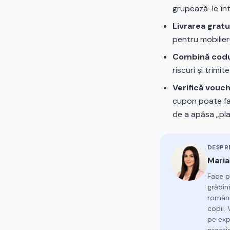
grupează-le în
Livrarea gratu
pentru mobilier
Combină codul
riscuri și trimi
Verifică vouc
cupon poate fa
de a apăsa „pl
DESPR
Maria
Face p
grădin
români
copii.
pe exp