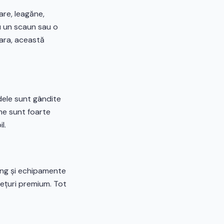
are, leagăne,
ru un scaun sau o
Vara, această
odele sunt gândite
ime sunt foarte
l.
ong și echipamente
rețuri premium. Tot