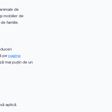
 animale de
i mobilier de
de familie.
educeri
tă pe
pagina
ză mai puțin de un
să aplică.