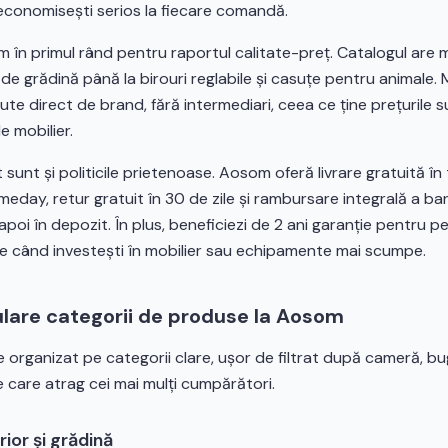
economisești serios la fiecare comandă.
 în primul rând pentru raportul calitate-preț. Catalogul are 
i de grădină până la birouri reglabile și casuțe pentru animale. 
te direct de brand, fără intermediari, ceea ce ține prețurile s
e mobilier.
 sunt și politicile prietenoase. Aosom oferă livrare gratuită în
ameday, retur gratuit în 30 de zile și rambursare integrală a ba
poi în depozit. În plus, beneficiezi de 2 ani garanție pentru pe
iște când investești în mobilier sau echipamente mai scumpe.
lare categorii de produse la Aosom
 organizat pe categorii clare, ușor de filtrat după cameră, bu
e care atrag cei mai mulți cumpărători.
rior și grădină