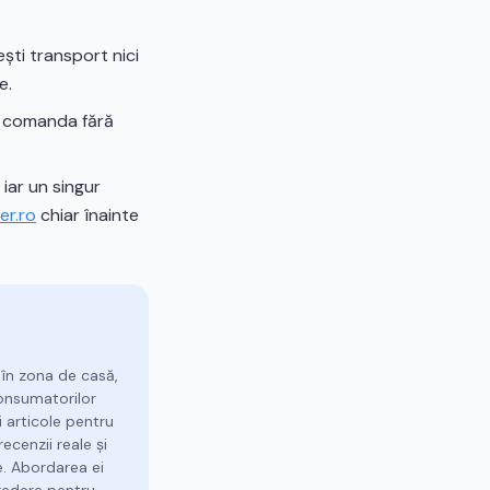
ști transport nici
e.
ți comanda fără
iar un singur
er.ro
chiar înainte
 în zona de casă,
consumatorilor
 articole pentru
ecenzii reale și
e. Abordarea ei