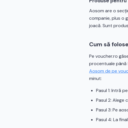
Produse pentru a
Aosom are o secțiu
companie, plus o g
joacă. Sunt produs
Cum să folose
Pe voucher.ro găse
procentuale până l
Aosom de pe vouc
minut:
Pasul 1: Intră 
Pasul 2: Alege c
Pasul 3: Pe aos
Pasul 4: La fin