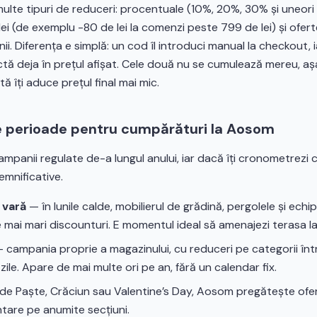
lte tipuri de reduceri: procentuale (10%, 20%, 30% și uneori 
 lei (de exemplu -80 de lei la comenzi peste 799 de lei) și ofer
i. Diferența e simplă: un cod îl introduci manual la checkout, 
tă deja în prețul afișat. Cele două nu se cumulează mereu, aș
tă îți aduce prețul final mai mic.
e perioade pentru cumpărături la Aosom
panii regulate de-a lungul anului, iar dacă îți cronometrezi
emnificative.
 vară
— în lunile calde, mobilierul de grădină, pergolele și ech
e mai mari discounturi. E momentul ideal să amenajezi terasa l
 campania proprie a magazinului, cu reduceri pe categorii într
zile. Apare de mai multe ori pe an, fără un calendar fix.
e Paște, Crăciun sau Valentine’s Day, Aosom pregătește ofer
tare pe anumite secțiuni.