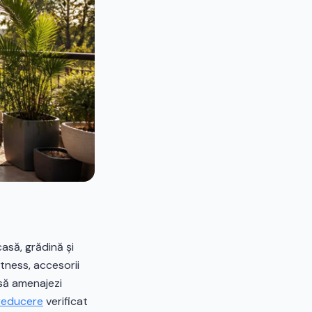
asă, grădină și
itness, accesorii
 să amenajezi
reducere
verificat