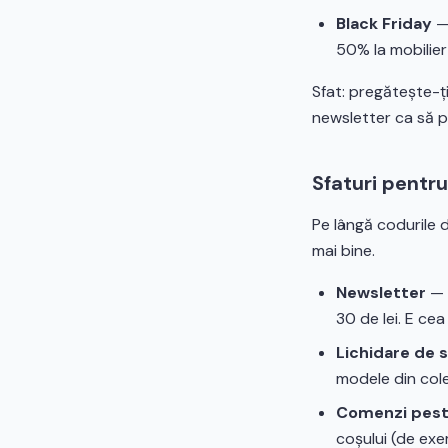
Black Friday
— 
50% la mobilier
Sfat: pregătește-ț
newsletter ca să pr
Sfaturi pentr
Pe lângă codurile d
mai bine.
Newsletter
— 
30 de lei. E cea
Lichidare de 
modele din cole
Comenzi pest
coșului (de ex