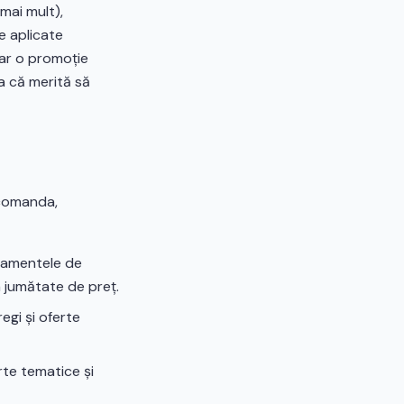
mai mult),
te aplicate
iar o promoție
a că merită să
 comanda,
ipamentele de
a jumătate de preț.
egi și oferte
te tematice și