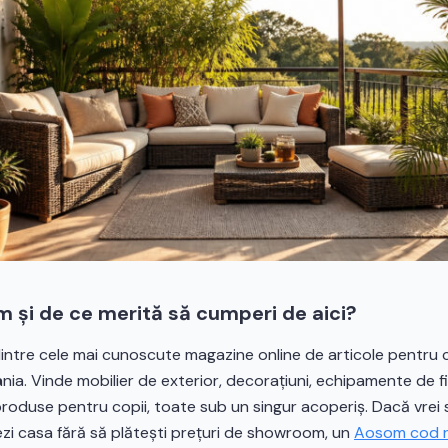
 și de ce merită să cumperi de aici?
ntre cele mai cunoscute magazine online de articole pentru c
nia. Vinde mobilier de exterior, decorațiuni, echipamente de f
produse pentru copii, toate sub un singur acoperiș. Dacă vrei
zi casa fără să plătești prețuri de showroom, un
Aosom cod 