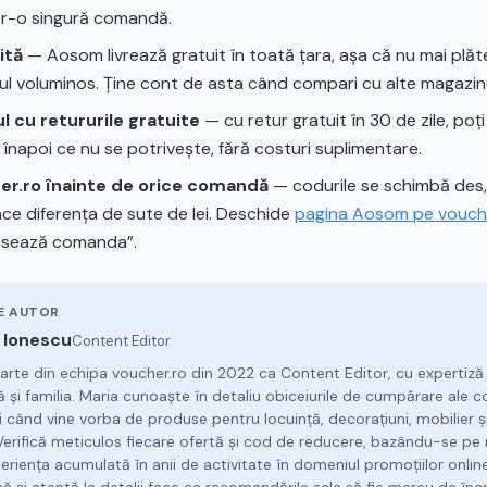
tr-o singură comandă.
ită
— Aosom livrează gratuit în toată țara, așa că nu mai plăte
ul voluminos. Ține cont de asta când compari cu alte magazin
 cu retururile gratuite
— cu retur gratuit în 30 de zile, po
te înapoi ce nu se potrivește, fără costuri suplimentare.
her.ro înainte de orice comandă
— codurile se schimbă des, 
ce diferența de sute de lei. Deschide
pagina Aosom pe vouch
asează comanda”.
E AUTOR
 Ionescu
Content Editor
arte din echipa voucher.ro din 2022 ca Content Editor, cu expertiză
ă și familia. Maria cunoaște în detaliu obiceiurile de cumpărare ale 
 când vine vorba de produse pentru locuință, decorațiuni, mobilier și
 Verifică meticulos fiecare ofertă și cod de reducere, bazându-se pe r
eriența acumulată în anii de activitate în domeniul promoțiilor onlin