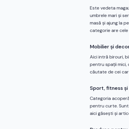
Este vedeta magazi
umbrele mari și se
masă și ajung la p
categorie are cele
Mobilier și decor
Aici intră birouri,
pentru spații mici, 
căutate de cei car
Sport, fitness ș
Categoria acoperă 
pentru curte. Sunt
aici găsești și arti