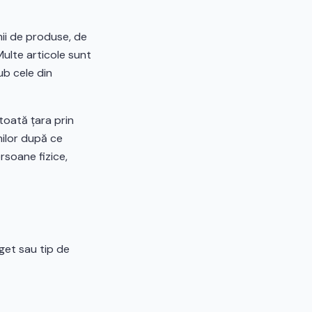
mii de produse, de
Multe articole sunt
ub cele din
 toată țara prin
nilor după ce
rsoane fizice,
get sau tip de