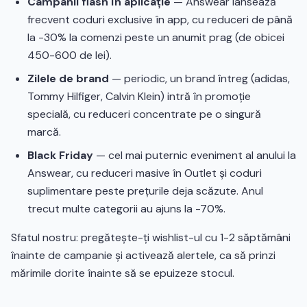
Campanii flash în aplicație
— Answear lansează
frecvent coduri exclusive în app, cu reduceri de până
la -30% la comenzi peste un anumit prag (de obicei
450-600 de lei).
Zilele de brand
— periodic, un brand întreg (adidas,
Tommy Hilfiger, Calvin Klein) intră în promoție
specială, cu reduceri concentrate pe o singură
marcă.
Black Friday
— cel mai puternic eveniment al anului la
Answear, cu reduceri masive în Outlet și coduri
suplimentare peste prețurile deja scăzute. Anul
trecut multe categorii au ajuns la -70%.
Sfatul nostru: pregătește-ți wishlist-ul cu 1-2 săptămâni
înainte de campanie și activează alertele, ca să prinzi
mărimile dorite înainte să se epuizeze stocul.