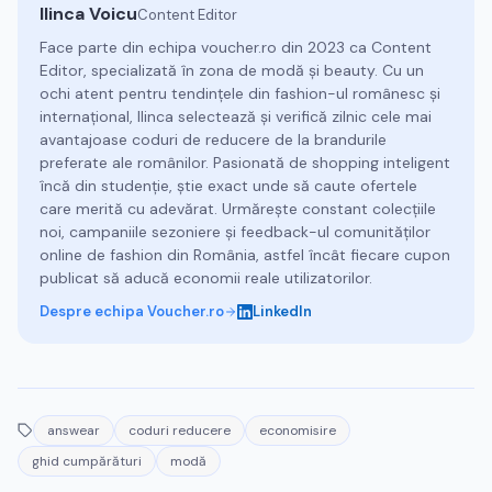
Ilinca Voicu
Content Editor
Face parte din echipa voucher.ro din 2023 ca Content
Editor, specializată în zona de modă și beauty. Cu un
ochi atent pentru tendințele din fashion-ul românesc și
internațional, Ilinca selectează și verifică zilnic cele mai
avantajoase coduri de reducere de la brandurile
preferate ale românilor. Pasionată de shopping inteligent
încă din studenție, știe exact unde să caute ofertele
care merită cu adevărat. Urmărește constant colecțiile
noi, campaniile sezoniere și feedback-ul comunităților
online de fashion din România, astfel încât fiecare cupon
publicat să aducă economii reale utilizatorilor.
Despre echipa Voucher.ro
LinkedIn
answear
coduri reducere
economisire
ghid cumpărături
modă