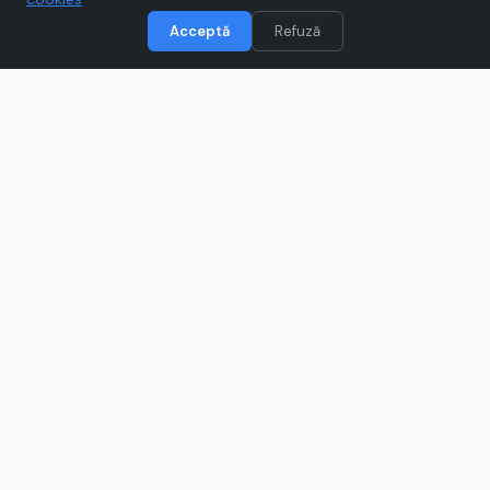
Acceptă
Refuză
Voucher.ro te ajută să economisești la
cumpărăturile online cu cupoane și oferte
verificate zilnic, de la magazinele tale
preferate.
INFORMAȚII
Despre noi
Contact
Blog
Confidențialitate
Politica cookies
Termeni și condiții
ANPC