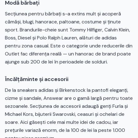
Modă bărbați
Secțiunea pentru bărbați s-a extins mult și acoperă
cămăși, blugi, hanorace, paltoane, costume și ținute
sport. Brandurile-cheie sunt Tommy Hilfiger, Calvin Klein,
Boss, Diesel și Polo Ralph Lauren, alături de adidas
pentru zona casual. Este o categorie unde reducerile din
Outlet fac diferența reală — un hanorac de brand poate
ajunge sub 200 de lei în perioadele de solduri.
Încălțăminte și accesorii
De la sneakers adidas și Birkenstock la pantofi eleganți,
cizme și sandale, Answear are o gamă largă pentru toate
sezoanele. Secțiunea de accesorii adaugă genți Furla și
Michael Kors, bijuterii Swarovski, ceasuri și ochelari de
soare. Aici găsești cele mai multe idei de cadou, iar
prețurile variază enorm, de la 100 de lei la peste 1.000